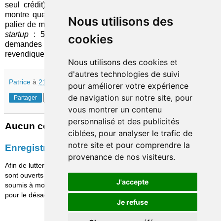
seul crédit). Quoi qu'il en soit, cette première transaction
montre que le principe du salaire à la demande atteint un
Nous utilisons des
palier de maturité – également reflété par les données de la
startup
: 5 millions d'employés enrôlés, plus de 1 000
cookies
demandes quotidiennes de paiement… – qui lui permet de
revendiquer sa légitimité sur les marchés.
Nous utilisons des cookies et
d'autres technologies de suivi
Patrice
à
21:30
pour améliorer votre expérience
de navigation sur notre site, pour
Partager
vous montrer un contenu
personnalisé et des publicités
Aucun commentaire:
ciblées, pour analyser le trafic de
notre site et pour comprendre la
Enregistrer un commentaire
provenance de nos visiteurs.
Afin de lutter contre le spam, les commentaires ne
sont ouverts qu'aux personnes identifiées et sont
J'accepte
soumis à modération (je suis sincèrement désolé
pour le désagrément causé…)
Je refuse