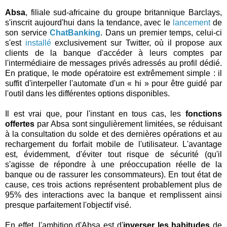
Absa
, filiale sud-africaine du groupe britannique Barclays,
s'inscrit aujourd'hui dans la tendance, avec le
lancement
de
son service
ChatBanking
. Dans un premier temps, celui-ci
s'est
installé
exclusivement sur Twitter, où il propose aux
clients de la banque d'accéder à leurs comptes par
l'intermédiaire de messages privés adressés au profil dédié.
En pratique, le mode opératoire est extrêmement simple : il
suffit d'interpeller l'automate d'un « hi » pour être guidé par
l'outil dans les différentes options disponibles.
Il est vrai que, pour l'instant en tous cas, les
fonctions
offertes
par Absa sont singulièrement limitées, se réduisant
à la consultation du solde et des dernières opérations et au
rechargement du forfait mobile de l'utilisateur. L'avantage
est, évidemment, d'éviter tout risque de sécurité (qu'il
s'agisse de répondre à une préoccupation réelle de la
banque ou de rassurer les consommateurs). En tout état de
cause, ces trois actions représentent probablement plus de
95% des interactions avec la banque et remplissent ainsi
presque parfaitement l'objectif visé.
En effet, l'ambition d'Absa est d'
inverser les habitudes
de