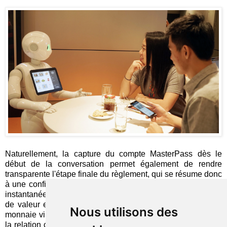
Naturellement, la capture du compte MasterPass dès le
début de la conversation permet également de rendre
transparente l'étape finale du règlement, qui se résume donc
à une confirmation du prix à régler (suivie d'une notification
instantanée sur le téléphone du consommateur). La chaîne
de valeur est de la sorte
totalement renversée
: le porte-
Nous utilisons des
monnaie virtuel constitue d'abord et avant tout le support de
la relation client (et de gestion de la fidélité, le cas échéant)