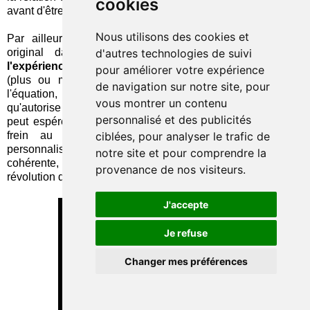
cookies
avant d'être un instrument de paiement.
Nous utilisons des cookies et
Par ailleurs, MasterCard adopte ici un angle d'attaque
original dans la recherche d'une
simplification de
d'autres technologies de suivi
l'expérience utilisateur
. Comme d'autres
acteurs
, elle fait
pour améliorer votre expérience
(plus ou moins) disparaître la transaction financière de
de navigation sur notre site, pour
l'équation, mais, grâce à l'interaction personnalisée
vous montrer un contenu
qu'autorise Pepper (et contrôlée par le consommateur), elle
personnalisé et des publicités
peut espérer vaincre la défiance qui semble constituer un
frein au succès de ces initiatives. En combinant
ciblées, pour analyser le trafic de
personnalisation et transparence dans une solution
notre site et pour comprendre la
cohérente, le robot pourrait-il devenir le catalyseur d'une
provenance de nos visiteurs.
révolution dans les habitudes de paiement ?
J'accepte
Je refuse
Changer mes préférences