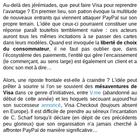
Au-delà des jérémiades, que peut faire Visa pour reprendre
l'avantage ? En premier lieu, son patron évoque la multitude
de nouveaux entrants qui viennent attaquer PayPal sur son
propre terrain. L'idée que ceux-ci pourraient constituer une
réponse paraît toutefois terriblement naïve : ces acteurs
auront tous les mêmes incitations à se passer des cartes
dans leurs modèles. Quand est invoquée la
liberté de choix
du consommateur
, il ne faut pas oublier que, dans
l'écosystème des paiements, l'entité qui gère l'encaissement
(le commerçant, au sens large) est également un client et a
donc son mot à dire…
Alors, une riposte frontale est-elle à craindre ? L'idée peut
prêter à sourire si l'on se souvient des
mésaventures de
Visa
dans ce genre d'initiatives, entre
V.me
(abandonné au
début de cette année) et les hoquets secouant aujourd'hui
son successeur
annoncé
, Visa Checkout (toujours absent
en Europe). Il est difficile de prendre au sérieux l'incantation
de C. Scharf lorsqu'il déclare (en dépit de ces précédents
peu glorieux) que son organisation n'a jamais cherché à
affronter PayPal de manière significative…