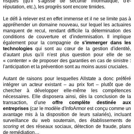
risques (qu'il s'agisse de sécurité informatique, d'e-
réputation, etc.), les progrès sont encore timides.
Le défi à relever est en effet immense et il ne se limite pas à
appréhender un domaine nouveau, sur lequel les actuaires
manquent de recul, rendant difficile la détermination des
conditions de couverture et d'indemnisation. Il implique
également pour la compagnie de
s'immerger dans les
technologies
qui sont au cœur de la gestion d'identité,
d'autant plus qu'il n'est plus question pour elle de se
« contenter » de proposer des garanties en cas de sinistre :
l'anticipation et la prévention sont au moins aussi cruciales.
Autant de raisons pour lesquelles Allstate a donc préféré
intégrer un acteur existant – au prix fort – plutôt que de
chercher à développer elle-même les compétences
nécessaires. Elle disposera ainsi, dès la conclusion de la
transaction, d'une
offre complète destinée aux
entreprises
(car le modèle d'InfoArmor est conçu comme un
avantage mis à la disposition de leurs salariés), incluant
surveillance du web souterrain, des établissements de
scoring
et des réseaux sociaux, détection de fraude, plans
de remédiation…