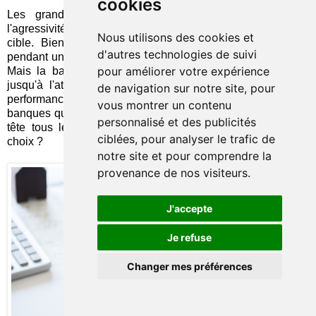
cookies
Les grands groupes qui se contentent de répliquer
l'agressivité tarifaire des nouveaux entrants se trompent de
Nous utilisons des cookies et
cible. Bien sûr, cela peut suffire à contenir la menace
d'autres technologies de suivi
pendant un temps, en réduisant l'écart aux yeux des clients.
pour améliorer votre expérience
Mais la bataille ne se termine pas là : elle se prolonge
jusqu'à l'atteinte d'un équilibre par la
startup
, combinant
de navigation sur notre site, pour
performance économique et efficacité opérationnelle. Les
vous montrer un contenu
banques qui s'aventurent dans le
low cost
ont-elles bien en
personnalisé et des publicités
tête tous les
enjeux stratégiques
qui accompagnent ce
ciblées, pour analyser le trafic de
choix ?
notre site et pour comprendre la
provenance de nos visiteurs.
J'accepte
Je refuse
Changer mes préférences