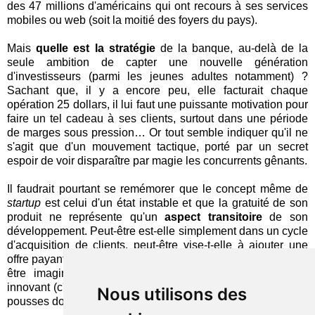
des 47 millions d'américains qui ont recours à ses services
mobiles ou web (soit la moitié des foyers du pays).
Mais
quelle est la stratégie
de la banque, au-delà de la
seule ambition de capter une nouvelle génération
d'investisseurs (parmi les jeunes adultes notamment) ?
Sachant que, il y a encore peu, elle facturait chaque
opération 25 dollars, il lui faut une puissante motivation pour
faire un tel cadeau à ses clients, surtout dans une période
de marges sous pression… Or tout semble indiquer qu'il ne
s'agit que d'un mouvement tactique, porté par un secret
espoir de voir disparaître par magie les concurrents gênants.
Il faudrait pourtant se remémorer que le concept même de
startup
est celui d'un état instable et que la gratuité de son
produit ne représente qu'un
aspect transitoire
de son
développement. Peut-être est-elle simplement dans un cycle
d'acquisition de clients, peut-être vise-t-elle à ajouter une
offre payante plus complète (principe de « freemium »), peut-
être imagine-t-elle un modèle économique radicalement
innovant (c'est le cas de RobinHood, a priori)… Ces jeunes
Nous utilisons des
pousses doivent bien générer des revenus !