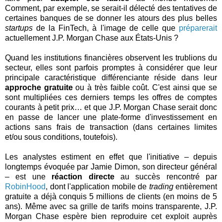
Comment, par exemple, se serait-il délecté des tentatives de
certaines banques de se donner les atours des plus belles
startups
de la FinTech, à l'image de celle que
préparerait
actuellement J.P. Morgan Chase aux États-Unis ?
Quand les institutions financières observent les trublions du
secteur, elles sont parfois promptes à considérer que leur
principale caractéristique différenciante réside dans leur
approche gratuite
ou à très faible coût. C'est ainsi que se
sont multipliées ces derniers temps les offres de comptes
courants à petit prix… et que J.P. Morgan Chase serait donc
en passe de lancer une plate-forme d'investissement en
actions sans frais de transaction (dans certaines limites
et/ou sous conditions, toutefois).
Les analystes estiment en effet que l'initiative – depuis
longtemps évoquée par Jamie Dimon, son directeur général
– est une
réaction directe
au succès rencontré par
RobinHood
, dont l'application mobile de
trading
entièrement
gratuite a déjà conquis 5 millions de clients (en moins de 5
ans). Même avec sa grille de tarifs moins transparente, J.P.
Morgan Chase espère bien reproduire cet exploit auprès