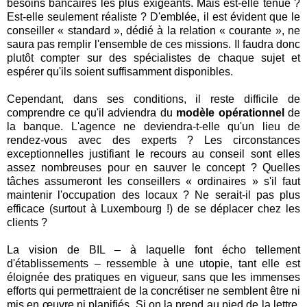
besoins bancaires les plus exigeants. Mais est-elle tenue ?
Est-elle seulement réaliste ? D'emblée, il est évident que le
conseiller « standard », dédié à la relation « courante », ne
saura pas remplir l'ensemble de ces missions. Il faudra donc
plutôt compter sur des spécialistes de chaque sujet et
espérer qu'ils soient suffisamment disponibles.
Cependant, dans ses conditions, il reste difficile de
comprendre ce qu'il adviendra du
modèle opérationnel
de
la banque. L'agence ne deviendra-t-elle qu'un lieu de
rendez-vous avec des experts ? Les circonstances
exceptionnelles justifiant le recours au conseil sont elles
assez nombreuses pour en sauver le concept ? Quelles
tâches assumeront les conseillers « ordinaires » s'il faut
maintenir l'occupation des locaux ? Ne serait-il pas plus
efficace (surtout à Luxembourg !) de se déplacer chez les
clients ?
La vision de BIL – à laquelle font écho tellement
d'établissements – ressemble à une utopie, tant elle est
éloignée des pratiques en vigueur, sans que les immenses
efforts qui permettraient de la concrétiser ne semblent être ni
mis en œuvre ni planifiés. Si on la prend au pied de la lettre,