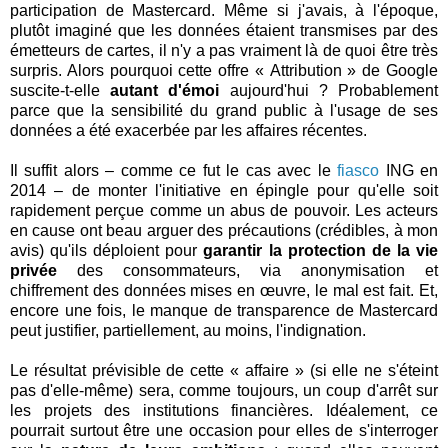
participation de Mastercard. Même si j'avais, à l'époque,
plutôt imaginé que les données étaient transmises par des
émetteurs de cartes, il n'y a pas vraiment là de quoi être très
surpris. Alors pourquoi cette offre « Attribution » de Google
suscite-t-elle
autant d'émoi
aujourd'hui ? Probablement
parce que la sensibilité du grand public à l'usage de ses
données a été exacerbée par les affaires récentes.
Il suffit alors – comme ce fut le cas avec le
fiasco
ING en
2014 – de monter l'initiative en épingle pour qu'elle soit
rapidement perçue comme un abus de pouvoir. Les acteurs
en cause ont beau arguer des précautions (crédibles, à mon
avis) qu'ils déploient pour
garantir la protection de la vie
privée
des consommateurs, via anonymisation et
chiffrement des données mises en œuvre, le mal est fait. Et,
encore une fois, le manque de transparence de Mastercard
peut justifier, partiellement, au moins, l'indignation.
Le résultat prévisible de cette « affaire » (si elle ne s'éteint
pas d'elle-même) sera, comme toujours, un coup d'arrêt sur
les projets des institutions financières. Idéalement, ce
pourrait surtout être une occasion pour elles de s'interroger