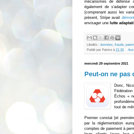
mécanismes de défense ca
également de s'adapter c
(comprenant aussi les varia
présent, Stripe avait
démont
envisager une
lutte adaptat
Libellés :
données
,
fraude
,
paiem
Publié par
Patrice
à
21:30
Auc
mercredi 29 septembre 2021
Peut-on ne pas c
Donc, Nico
Fédératio
Échos « ne
profondéme
tout de mê
Premier constat (et première
par la réglementation euro
comptes de paiement à perme
leurs clients (avec leur a