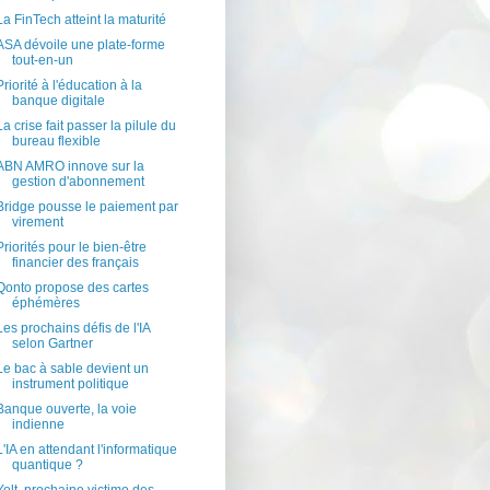
La FinTech atteint la maturité
ASA dévoile une plate-forme
tout-en-un
Priorité à l'éducation à la
banque digitale
La crise fait passer la pilule du
bureau flexible
ABN AMRO innove sur la
gestion d'abonnement
Bridge pousse le paiement par
virement
Priorités pour le bien-être
financier des français
Qonto propose des cartes
éphémères
Les prochains défis de l'IA
selon Gartner
Le bac à sable devient un
instrument politique
Banque ouverte, la voie
indienne
L'IA en attendant l'informatique
quantique ?