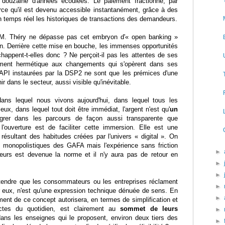
 douzaine d'années écoulées. Le paiement fractionné, par
ce qu'il est devenu accessible instantanément, grâce à des
n temps réel les historiques de transactions des demandeurs.
e M. Théry ne dépasse pas cet embryon d'« open banking »
en. Derrière cette mise en bouche, les immenses opportunités
chappent-t-elles donc ? Ne perçoit-il pas les attentes de ses
lement hermétique aux changements qui s'opèrent dans ses
 API instaurées par la DSP2 ne sont que les prémices d'une
ir dans le secteur, aussi visible qu'inévitable.
ans lequel nous vivons aujourd'hui, dans lequel tous les
eux, dans lequel tout doit être immédiat, l'argent n'est qu'
un
tégrer dans les parcours de façon aussi transparente que
'ouverture est de faciliter cette immersion. Elle est une
résultant des habitudes créées par l'univers « digital ». On
s monopolistiques des GAFA mais l'expérience sans friction
►
sateurs est devenue la norme et il n'y aura pas de retour en
►
►
étendre que les consommateurs ou les entreprises réclament
►
ur eux, n'est qu'une expression technique dénuée de sens. En
►
ent de ce concept autorisera, en termes de simplification et
actes du quotidien, est clairement au
sommet de leurs
►
dans les enseignes qui le proposent, environ deux tiers des
►