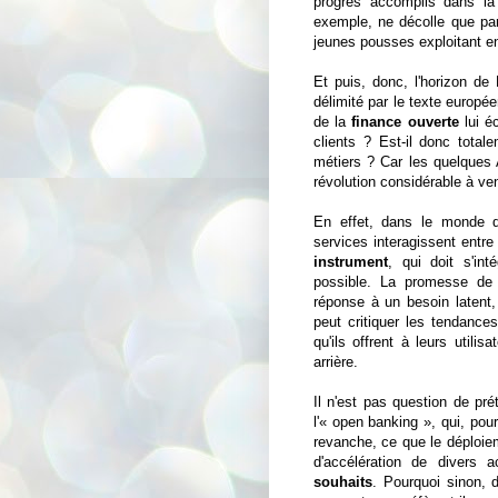
progrès accomplis dans la
exemple, ne décolle que par
jeunes pousses exploitant e
Et puis, donc, l'horizon d
délimité par le texte europé
de la
finance ouverte
lui é
clients ? Est-il donc tota
métiers ? Car les quelques
révolution considérable à ven
En effet, dans le monde d
services interagissent entre 
instrument
, qui doit s'in
possible. La promesse de l
réponse à un besoin latent, 
peut critiquer les tendance
qu'ils offrent à leurs utili
arrière.
Il n'est pas question de pr
l'« open banking », qui, po
revanche, ce que le déploiem
d'accélération de divers 
souhaits
. Pourquoi sinon, 