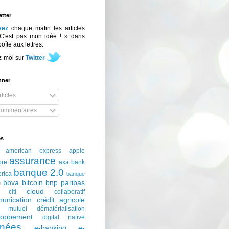
tter
vez
chaque matin les articles
C'est pas mon idée ! » dans
boîte aux lettres.
z-moi sur
Twitter
nner
ticles
ommentaires
és
american express
apple
assurance
ore
axa
bank
banque 2.0
erica
banque
bbva
bitcoin
bnp paribas
e
cloud
citi
collaboratif
unication
crédit agricole
t mutuel
dématérialisation
loppement
digital native
nées
e-banking
e-