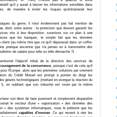
pératif qu'il y aurait à laisser les informations sensibles dans
es, de manière à éviter les risques qu'entrainerait leur
aques du genre, il n'est évidemment pas fait mention de
es
, dont, entre autres : la protection que doivent garantir les
ervices mis à leur disposition, soumises sur ce plan à une
ureuse que les banques, le simple fait que les données
client (au même titre que ce qu'il déposerait dans un coffre-
d'une pratique ancienne (qui n'a jamais eu à transmettre des
ulletins de salaire pour telle ou telle démarche ?).
entionné l'objectif initial de la directive des services de
couragement de la concurrence
, puisque c'est de cela qu'il
t pour l'Europe, alors que les premières solutions par virement
tron du Crédit Mutuel est prompt à pointer du doigt les
des géants technologiques (mettant en exergue la réaction du
 !), en oubliant que son industrie est visée par la même
déclarer son désir de faire purement et simplement disparaître
i serait le vecteur d'une « vaporisation » des données des
ation » des systèmes informatiques, sous le prétexte que les
parfaitement
capables d'innover
. Ce qui revient à nier les