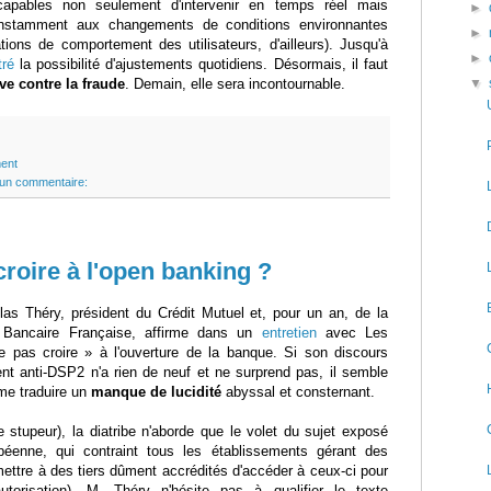
pables non seulement d'intervenir en temps réel mais
►
onstamment aux changements de conditions environnantes
►
tions de comportement des utilisateurs, d'ailleurs). Jusqu'à
►
ré
la possibilité d'ajustements quotidiens. Désormais, il faut
ive contre la fraude
. Demain, elle sera incontournable.
▼
ent
un commentaire:
roire à l'open banking ?
las Théry, président du Crédit Mutuel et, pour un an, de la
n Bancaire Française, affirme dans un
entretien
avec Les
 pas croire » à l'ouverture de la banque. Si son discours
nt anti-DSP2 n'a rien de neuf et ne surprend pas, il semble
me traduire un
manque de lucidité
abyssal et consternant.
 stupeur), la diatribe n'aborde que le volet du sujet exposé
péenne, qui contraint tous les établissements gérant des
ttre à des tiers dûment accrédités d'accéder à ceux-ci pour
utorisation). M. Théry n'hésite pas à qualifier le texte