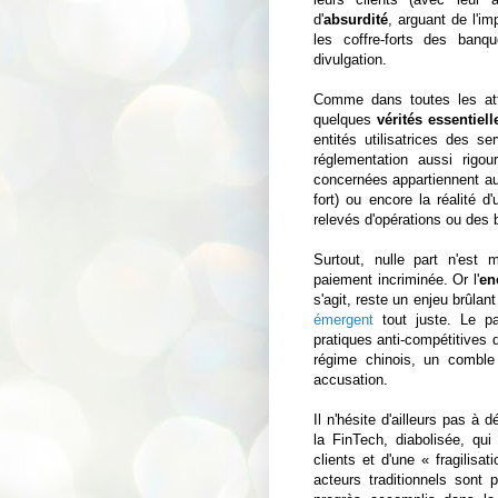
d'
absurdité
, arguant de l'im
les coffre-forts des banqu
divulgation.
Comme dans toutes les att
quelques
vérités essentiell
entités utilisatrices des s
réglementation aussi rigo
concernées appartiennent au 
fort) ou encore la réalité 
relevés d'opérations ou des b
Surtout, nulle part n'est m
paiement incriminée. Or l'
en
s'agit, reste un enjeu brûlan
émergent
tout juste. Le pa
pratiques anti-compétitives 
régime chinois, un comble
accusation.
Il n'hésite d'ailleurs pas à 
la FinTech, diabolisée, qu
clients et d'une « fragilis
acteurs traditionnels sont 