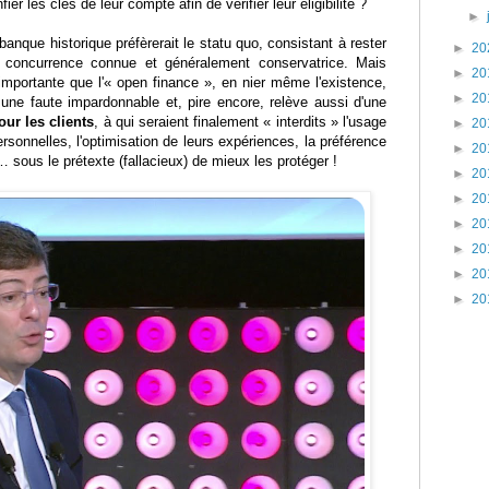
ier les clés de leur compte afin de vérifier leur éligibilité ?
►
anque historique préfèrerait le statu quo, consistant à rester
►
20
 concurrence connue et généralement conservatrice. Mais
►
20
importante que l'« open finance », en nier même l'existence,
►
20
 une faute impardonnable et, pire encore, relève aussi d'une
ur les clients
, à qui seraient finalement « interdits » l'usage
►
20
ersonnelles, l'optimisation de leurs expériences, la préférence
►
20
sous le prétexte (fallacieux) de mieux les protéger !
►
20
►
20
►
20
►
20
►
20
►
20