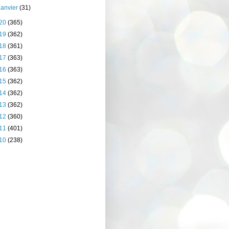
janvier
(31)
20
(365)
19
(362)
18
(361)
17
(363)
16
(363)
15
(362)
14
(362)
13
(362)
12
(360)
11
(401)
10
(238)