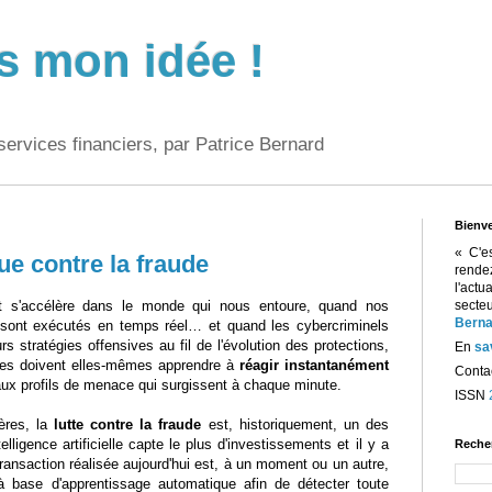
s mon idée !
services financiers, par Patrice Bernard
Bienv
« C'e
e contre la fraude
rend
l'act
t s'accélère dans le monde qui nous entoure, quand nos
sect
Berna
sont exécutés en temps réel… et quand les cybercriminels
urs stratégies offensives au fil de l'évolution des protections,
En
sa
res doivent elles-mêmes apprendre à
réagir instantanément
Contac
ux profils de menace qui surgissent à chaque minute.
ISSN
ières, la
lutte contre la fraude
est, historiquement, un des
lligence artificielle capte le plus d'investissements et il y a
Reche
transaction réalisée aujourd'hui est, à un moment ou un autre,
à base d'apprentissage automatique afin de détecter toute