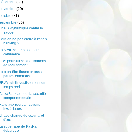
décembre
(31)
novembre
(29)
octobre
(31)
septembre
(30)
Une IA dynamique contre la
fraude
Peut-on ne pas croire à l'open
banking ?
La MAIF se lance dans l'e-
commerce
DBS poursuit ses hackathons
de recrutement
Le bien-être financier passe
par les émotions
BBVA suit l'investissement en
temps réel
CaixaBank adopte la sécurité
comportementale
Halte aux réorganisations
hystériques
Chase change de cœur… et
d'ère
La super app de PayPal
débarque