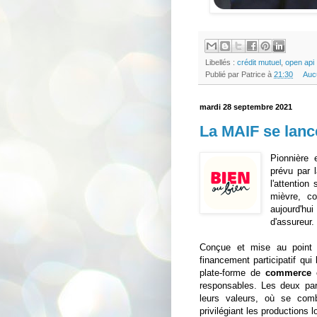
Libellés :
crédit mutuel
,
open api
Publié par
Patrice
à
21:30
Auc
mardi 28 septembre 2021
La MAIF se lan
Pionnière 
prévu par 
l'attention
mièvre, co
aujourd'hu
d'assureur.
Conçue et mise au point 
financement participatif qui
plate-forme de
commerce 
responsables. Les deux par
leurs valeurs, où se comb
privilégiant les productions 