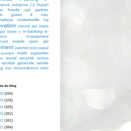
erce
finpart
entreprise 2.0
fraude
gartner
ter
gab
le
green it
hsbc
matique contextuelle
ing
ovation
internet des objets
m-banking
gan chase
m-
lcl
m-paiement
erce
mobile
open api
rcard
ement
paiement p2p
paypal
réalité augmentée
quantique
au social
sécurité
serious
société générale
tablette
ng
visa
visioconférence
wells
es du blog
26
(204)
25
(335)
24
(355)
23
(352)
22
(361)
21
(364)