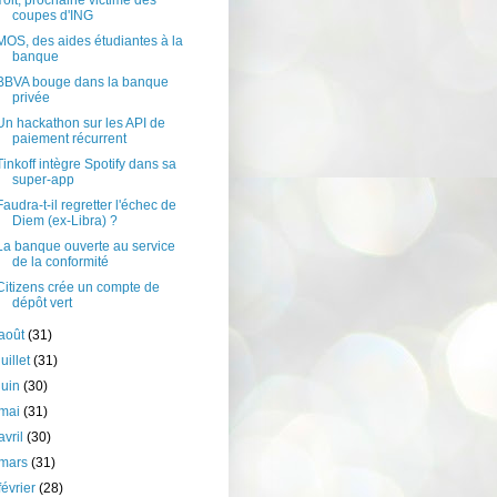
Yolt, prochaine victime des
coupes d'ING
MOS, des aides étudiantes à la
banque
BBVA bouge dans la banque
privée
Un hackathon sur les API de
paiement récurrent
Tinkoff intègre Spotify dans sa
super-app
Faudra-t-il regretter l'échec de
Diem (ex-Libra) ?
La banque ouverte au service
de la conformité
Citizens crée un compte de
dépôt vert
août
(31)
juillet
(31)
juin
(30)
mai
(31)
avril
(30)
mars
(31)
février
(28)