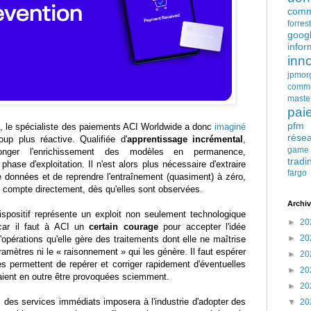
comm
forres
goog
infor
inn
jpmor
comm
maste
pai
pfm
on, le spécialiste des paiements ACI Worldwide a donc
imaginé
rése
up plus réactive. Qualifiée d'
apprentissage incrémental
,
game
longer l'enrichissement des modèles en permanence,
tradi
hase d'exploitation. Il n'est alors plus nécessaire d'extraire
fargo
 données et de reprendre l'entraînement (quasiment) à zéro,
n compte directement, dès qu'elles sont observées.
Archiv
positif représente un exploit non seulement technologique
►
20
 car il faut à ACI un
certain courage
pour accepter l'idée
►
20
d'opérations qu'elle gère des traitements dont elle ne maîtrise
aramètres ni le « raisonnement » qui les génère. Il faut espérer
►
20
s permettent de repérer et corriger rapidement d'éventuelles
►
20
raient en outre être provoquées sciemment.
►
20
rs des services immédiats imposera à l'industrie d'adopter des
▼
20