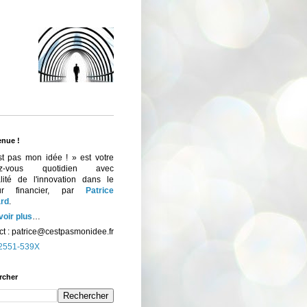
enue !
st pas mon idée ! » est votre
ez-vous quotidien avec
ualité de l'innovation dans le
eur financier, par
Patrice
rd
.
voir plus
…
t :
patrice@cestpasmonidee.fr
2551-539X
rcher