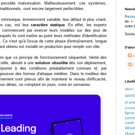
e possible malversation. Malheureusement, ces systèmes,
aditionnels, sont encore largement perfectibles.
Newsle
Rece
intrinsèque, éminemment variable, leur défaut le plus criant,
de « 
es cas, est leur
caractère statique
. En effet, les experts
votre 
n commencent par exercer leurs modèles sur des jeux de
Suive
quels ils vont mettre au point leurs méthodes d'identification
Ce n'est qu'à l'issue de cette phase d'entraînement, longue
t obtenu est installé en production pour remplir son rôle.
S’abo
Ar
dre que ce principe de fonctionnement séquentiel, hérité des
cielle, aboutit à une
solution obsolète
dès son déploiement,
C
iposter à des conditions préalablement connues et, par
pousser des formes d'attaque inédites. Dans le meilleur des
nement sont prévus afin de maintenir le niveau d'efficacité,
Libell
eux délais, se comptant en jours, voire en semaines.
allianz
appst
of am
postal
bpce
comm
crédi
déve
don