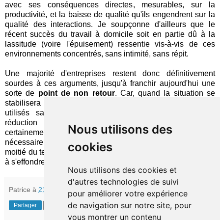
avec ses conséquences directes, mesurables, sur la
productivité, et la baisse de qualité qu'ils engendrent sur la
qualité des interactions. Je soupçonne d'ailleurs que le
récent succès du travail à domicile soit en partie dû à la
lassitude (voire l'épuisement) ressentie vis-à-vis de ces
environnements concentrés, sans intimité, sans répit.
Une majorité d'entreprises restent donc définitivement
sourdes à ces arguments, jusqu'à franchir aujourd'hui une
sorte de
point de non retour
. Car, quand la situation se
stabilisera et que tous les postes pourront à nouveau être
utilisés sans risques de contagion, une opération de
réduction massive des surfaces de bureau sera
Nous utilisons des
certainement engagée, ne laissant que le minimum
nécessaire pour chaque personne présente environ la
cookies
moitié du temps. Et l'efficacité des collaborateurs continuera
à s'effondrer…
Nous utilisons des cookies et
d'autres technologies de suivi
Patrice
à
21:30
pour améliorer votre expérience
de navigation sur notre site, pour
Partager
vous montrer un contenu