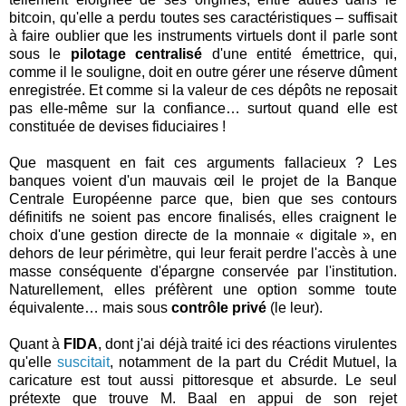
bitcoin, qu'elle a perdu toutes ses caractéristiques – suffisait
à faire oublier que les instruments virtuels dont il parle sont
sous le
pilotage centralisé
d'une entité émettrice, qui,
comme il le souligne, doit en outre gérer une réserve dûment
enregistrée. Et comme si la valeur de ces dépôts ne reposait
pas elle-même sur la confiance… surtout quand elle est
constituée de devises fiduciaires !
Que masquent en fait ces arguments fallacieux ? Les
banques voient d'un mauvais œil le projet de la Banque
Centrale Européenne parce que, bien que ses contours
définitifs ne soient pas encore finalisés, elles craignent le
choix d'une gestion directe de la monnaie « digitale », en
dehors de leur périmètre, qui leur ferait perdre l'accès à une
masse conséquente d'épargne conservée par l'institution.
Naturellement, elles préfèrent une option somme toute
équivalente… mais sous
contrôle privé
(le leur).
Quant à
FIDA
, dont j'ai déjà traité ici des réactions virulentes
qu'elle
suscitait
, notamment de la part du Crédit Mutuel, la
caricature est tout aussi pittoresque et absurde. Le seul
prétexte que trouve M. Baal en appui de son rejet