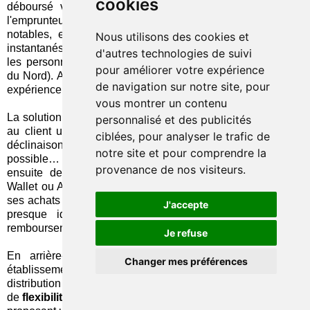
cookies
déboursé via un
transfert
vers le compte bancaire de
l'emprunteur… qui présente quelques inconvénients
notables, entre autres de réactivité (quand les virements
Nous utilisons des cookies et
instantanés ne sont pas systématiques) ou d'exclusion (pour
d'autres technologies de suivi
les personnes non bancarisées, nombreuses en Amérique
pour améliorer votre expérience
du Nord). Aujourd'hui, les téléphone mobiles autorisent une
de navigation sur notre site, pour
expérience plus fluide et plus universelle.
vous montrer un contenu
La solution introduite par Mastercard consiste donc à fournir
personnalisé et des publicités
au client une
carte virtuelle
dès le crédit accordé – une
ciblées, pour analyser le trafic de
déclinaison avec une carte physique est également
notre site et pour comprendre la
possible… sans garantir la même instantanéité. Il lui suffit
provenance de nos visiteurs.
ensuite de l'enregistrer dans son porte-monnaie Google
Wallet ou Apple Pay. En un tournemain, il peut alors régler
ses achats dans tous les commerces affiliés. Le résultat est
J'accepte
presque identique à une carte de crédit… avec un
remboursement par échéances fixes, plus facile à maîtriser.
Je refuse
En arrière-plan, LoanPro mettra à la disposition des
Changer mes préférences
établissements de crédit intéressés sa plate-forme de
distribution de prêts par API, qui leur procure un maximum
de
flexibilité
en vue de l'intégrer à leurs propres services, en