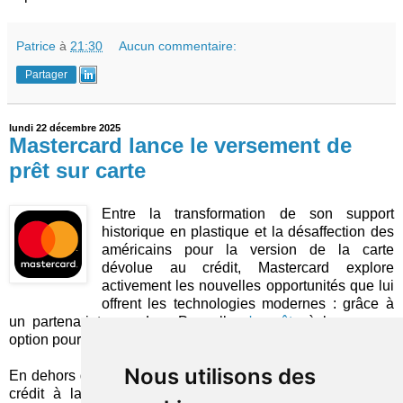
Patrice
à
21:30
Aucun commentaire:
Partager
lundi 22 décembre 2025
Mastercard lance le versement de
prêt sur carte
Entre la transformation de son support
historique en plastique et la désaffection des
américains pour la version de la carte
dévolue au crédit, Mastercard explore
activement les nouvelles opportunités que lui
offrent les technologies modernes : grâce à
un partenariat avec LoanPro, elle
s'apprête
à lancer une
option pour le
prêt classique
.
Nous utilisons des
En dehors des cas de financement d'un achat spécifique, le
crédit à la consommation non affecté est généralement