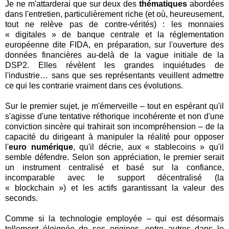
Je ne m'attarderai que sur deux des
thématiques
abordées
dans l'entretien, particulièrement riche (et où, heureusement,
tout ne relève pas de contre-vérités) : les monnaies
« digitales » de banque centrale et la réglementation
européenne dite FIDA, en préparation, sur l'ouverture des
données financières au-delà de la vague initiale de la
DSP2. Elles révèlent les grandes inquiétudes de
l'industrie… sans que ses représentants veuillent admettre
ce qui les contrarie vraiment dans ces évolutions.
Sur le premier sujet, je m'émerveille – tout en espérant qu'il
s'agisse d'une tentative réthorique incohérente et non d'une
conviction sincère qui trahirait son incompréhension – de la
capacité du dirigeant à manipuler la réalité pour opposer
l'
euro numérique
, qu'il décrie, aux « stablecoins » qu'il
semble défendre. Selon son appréciation, le premier serait
un instrument centralisé et basé sur la confiance,
incomparable avec le support décentralisé (la
« blockchain ») et les actifs garantissant la valeur des
seconds.
Comme si la technologie employée – qui est désormais
tellement éloignée de ses origines, entre autres dans le