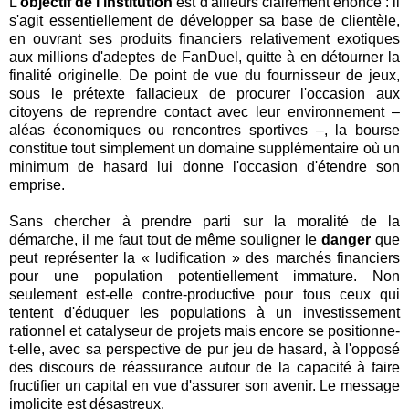
L'
objectif de l'institution
est d'ailleurs clairement énoncé : il
s'agit essentiellement de développer sa base de clientèle,
en ouvrant ses produits financiers relativement exotiques
aux millions d'adeptes de FanDuel, quitte à en détourner la
finalité originelle. De point de vue du fournisseur de jeux,
sous le prétexte fallacieux de procurer l'occasion aux
citoyens de reprendre contact avec leur environnement –
aléas économiques ou rencontres sportives –, la bourse
constitue tout simplement un domaine supplémentaire où un
minimum de hasard lui donne l'occasion d'étendre son
emprise.
Sans chercher à prendre parti sur la moralité de la
démarche, il me faut tout de même souligner le
danger
que
peut représenter la « ludification » des marchés financiers
pour une population potentiellement immature. Non
seulement est-elle contre-productive pour tous ceux qui
tentent d'éduquer les populations à un investissement
rationnel et catalyseur de projets mais encore se positionne-
t-elle, avec sa perspective de pur jeu de hasard, à l'opposé
des discours de réassurance autour de la capacité à faire
fructifier un capital en vue d'assurer son avenir. Le message
implicite est désastreux.