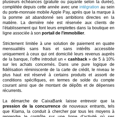
plusieurs échéances (gratuite ou payante selon la durée),
complétée depuis cette année avec une
intégration
au sein
du porte-monnaie mobile Apple Pay, après que la marque à
la pomme ait abandonné ses ambitions directes en la
matière. La dernière née est réservée aux clients de
l'établissement qui font leurs emplettes dans la boutique en
ligne associée à son
portail de l'immobilier
.
Strictement limitée à une solution de paiement en quatre
mensualités sans frais et sans intérêts accessible
uniquement à ceux qui ont domicilié leurs revenus auprès
de la banque, l'offre introduit un «
cashback
» de 5 à 10%
sur les achats concernés. Dans une pure logique de
fidélisation réminiscente de la carte de crédit, le niveau le
plus haut est réservé à certains produits et assorti de
conditions spécifiques, en termes de solde du compte
courant ainsi que de montant de dépôts et de dépenses
récurrents.
La démarche de CaixaBank laisse entrevoir que la
pression de la concurrence
de nouveaux entrants, tels
que Klarna, la conduit à chercher par tous les moyens à
reprendre le contrôle sur une ligne d'activité où ses