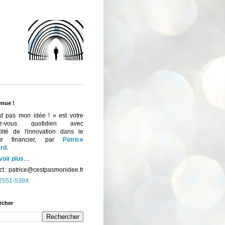
enue !
st pas mon idée ! » est votre
ez-vous quotidien avec
ualité de l'innovation dans le
eur financier, par
Patrice
rd
.
voir plus
…
t :
patrice@cestpasmonidee.fr
2551-539X
rcher