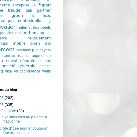
erce
finpart
entreprise 2.0
fraude
gartner
ter
gab
le
green it
hsbc
matique contextuelle
ing
ovation
internet des objets
m-banking
gan chase
m-
lcl
m-paiement
erce
mobile
open api
rcard
ement
paiement p2p
paypal
réalité augmentée
quantique
au social
sécurité
serious
société générale
tablette
ng
visa
visioconférence
wells
es du blog
26
(202)
25
(335)
décembre
(28)
CaixaBank croit au paiement
fractionné
Drôle d'idée pour encourager
l'investissement