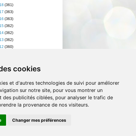
18
(361)
17
(363)
16
(363)
15
(362)
14
(362)
13
(362)
12
(360)
11
(401)
10
(238)
 des cookies
ies et d'autres technologies de suivi pour améliorer
vigation sur notre site, pour vous montrer un
 des publicités ciblées, pour analyser le trafic de
prendre la provenance de nos visiteurs.
e
Changer mes préférences