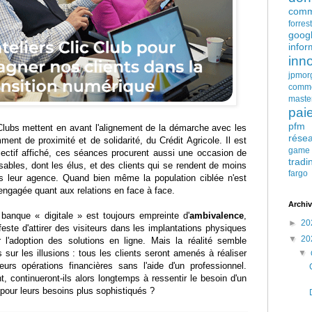
comm
forres
goog
infor
inn
jpmor
comm
maste
pai
pfm
Clubs mettent en avant l'alignement de la démarche avec les
rése
ment de proximité et de solidarité, du Crédit Agricole. Il est
game
bjectif affiché, ces séances procurent aussi une occasion de
tradi
ables, dont les élus, et des clients qui se rendent de moins
fargo
 leur agence. Quand bien même la population ciblée n'est
ngagée quant aux relations en face à face.
Archiv
 banque « digitale » est toujours empreinte d'
ambivalence
,
►
20
feste d'attirer des visiteurs dans les implantations physiques
▼
20
er l'adoption des solutions en ligne. Mais la réalité semble
ur les illusions : tous les clients seront amenés à réaliser
▼
urs opérations financières sans l'aide d'un professionnel.
t, continueront-ils alors longtemps à ressentir le besoin d'un
pour leurs besoins plus sophistiqués ?