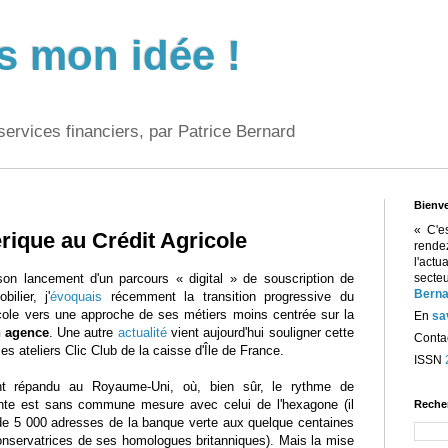
s mon idée !
services financiers, par Patrice Bernard
Bienv
« C'e
ique au Crédit Agricole
rend
l'act
son lancement d'un parcours « digital » de souscription de
sect
Berna
bilier, j'
évoquais
récemment la transition progressive du
icole vers une approche de ses métiers moins centrée sur la
En
sa
n agence
. Une autre
actualité
vient aujourd'hui souligner cette
Contac
les ateliers Clic Club de la caisse d'Île de France.
ISSN
ent répandu au Royaume-Uni, où, bien sûr, le rythme de
nte est sans commune mesure avec celui de l'hexagone (il
Reche
 de 5 000 adresses de la banque verte aux quelque centaines
onservatrices de ses homologues britanniques). Mais la mise