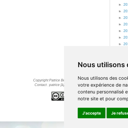
►
20
►
20
►
20
►
20
►
20
►
20
►
20
►
20
►
20
Nous utilisons
Nous utilisons des cook
Copyright Patrice Bernard © 2010-2025
votre expérience de na
Contact : patrice [à] cestpasmonidee.fr
contenu personnalisé et
notre site et pour com
J'accepte
Je refus