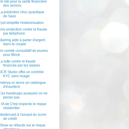
Un lab pour la santé financière
des seniors
La prédiction choc quantique
de Saxo
Eyst simplifie l'indemnisation
Une protection contre la fraude
par téléphone
Starling aide à parler d'argent
dans le couple
Un comité consultatif de jeunes
pour Block
La lutte contre la fraude
financée par les saisies
OCR Studio offre un contrôle
KYC sans nuage
Astorya.vc lance un catalogue
d'insurtech
Ces handicaps auxquels on ne
pense pas
L'IA de Chrp inspecte le risque
résidentiel
Mastercard à l'assaut du score
de crédit
Zillow se rétracte sur le risque