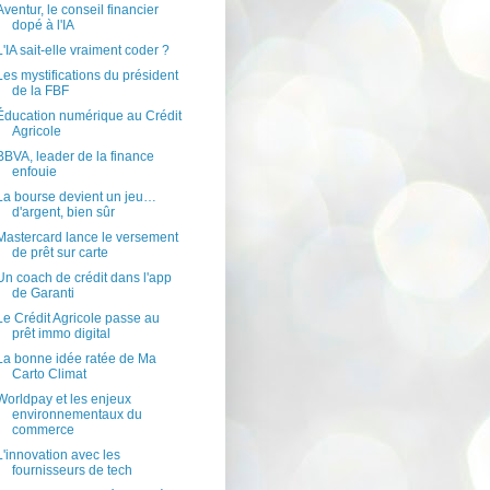
Aventur, le conseil financier
dopé à l'IA
L'IA sait-elle vraiment coder ?
Les mystifications du président
de la FBF
Éducation numérique au Crédit
Agricole
BBVA, leader de la finance
enfouie
La bourse devient un jeu…
d'argent, bien sûr
Mastercard lance le versement
de prêt sur carte
Un coach de crédit dans l'app
de Garanti
Le Crédit Agricole passe au
prêt immo digital
La bonne idée ratée de Ma
Carto Climat
Worldpay et les enjeux
environnementaux du
commerce
L'innovation avec les
fournisseurs de tech