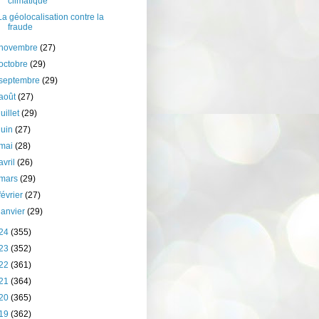
climatique
La géolocalisation contre la
fraude
novembre
(27)
octobre
(29)
septembre
(29)
août
(27)
juillet
(29)
juin
(27)
mai
(28)
avril
(26)
mars
(29)
février
(27)
janvier
(29)
24
(355)
23
(352)
22
(361)
21
(364)
20
(365)
19
(362)