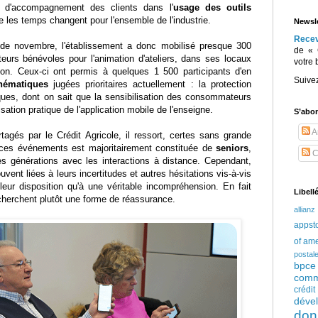
 d'accompagnement des clients dans l'
usage des outils
 les temps changent pour l'ensemble de l'industrie.
Newsle
Rece
de novembre, l'établissement a donc mobilisé presque 300
de « 
teurs bénévoles pour l'animation d'ateliers, dans ses locaux
votre 
ion. Ceux-ci ont permis à quelques 1 500 participants d'en
Suive
hématiques
jugées prioritaires actuellement : la protection
aques, dont on sait que la sensibilisation des consommateurs
lisation pratique de l'application mobile de l'enseigne.
S’abo
Ar
agés par le Crédit Agricole, il ressort, certes sans grande
e ces événements est majoritairement constituée de
seniors
,
C
es générations avec les interactions à distance. Cependant,
uvent liées à leurs incertitudes et autres hésitations vis-à-vis
eur disposition qu'à une véritable incompréhension. En fait
Libell
 cherchent plutôt une forme de réassurance.
allianz
appst
of am
postal
bpce
comm
crédi
déve
don