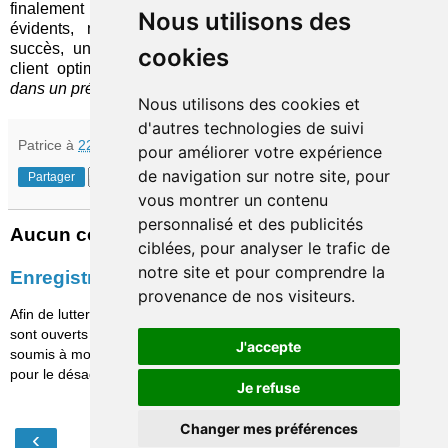
finalement que quelques
conseils simples
et (presque)
Nous utilisons des
évidents, néanmoins indispensables pour maintenir le
succès, une fois la phase de création d'une expérience
cookies
client optimale achevée (
ce sujet ayant déjà été abordé
dans un précédent
billet
).
Nous utilisons des cookies et
d'autres technologies de suivi
Patrice
à
22:02
pour améliorer votre expérience
de navigation sur notre site, pour
Partager
vous montrer un contenu
personnalisé et des publicités
Aucun commentaire:
ciblées, pour analyser le trafic de
notre site et pour comprendre la
Enregistrer un commentaire
provenance de nos visiteurs.
Afin de lutter contre le spam, les commentaires ne
sont ouverts qu'aux personnes identifiées et sont
J'accepte
soumis à modération (je suis sincèrement désolé
pour le désagrément causé…)
Je refuse
Changer mes préférences
‹
›
Accueil