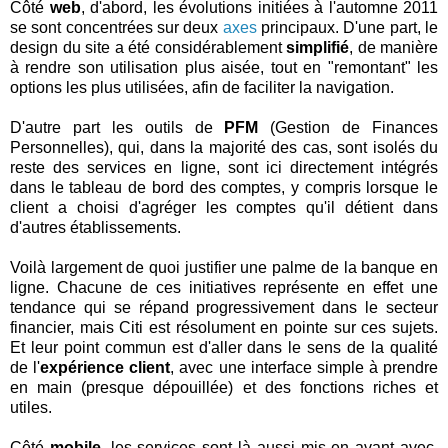
Côté
web
, d'abord, les évolutions initiées à l'automne 2011
se sont concentrées sur deux
axes
principaux. D'une part, le
design du site a été considérablement
simplifié
, de manière
à rendre son utilisation plus aisée, tout en "remontant" les
options les plus utilisées, afin de faciliter la navigation.
D'autre part les outils de
PFM
(Gestion de Finances
Personnelles), qui, dans la majorité des cas, sont isolés du
reste des services en ligne, sont ici directement intégrés
dans le tableau de bord des comptes, y compris lorsque le
client a choisi d'agréger les comptes qu'il détient dans
d'autres établissements.
Voilà largement de quoi justifier une palme de la banque en
ligne. Chacune de ces initiatives représente en effet une
tendance qui se répand progressivement dans le secteur
financier, mais Citi est résolument en pointe sur ces sujets.
Et leur point commun est d'aller dans le sens de la qualité
de l'
expérience client
, avec une interface simple à prendre
en main (presque dépouillée) et des fonctions riches et
utiles.
Côté
mobile
, les services sont là aussi mis en avant avec,