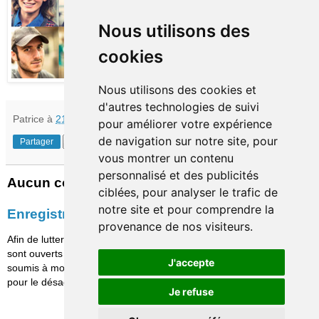
Nous utilisons des
cookies
Nous utilisons des cookies et
d'autres technologies de suivi
Patrice
à
21:31
pour améliorer votre expérience
de navigation sur notre site, pour
Partager
vous montrer un contenu
personnalisé et des publicités
Aucun commentaire:
ciblées, pour analyser le trafic de
notre site et pour comprendre la
Enregistrer un commentaire
provenance de nos visiteurs.
Afin de lutter contre le spam, les commentaires ne
sont ouverts qu'aux personnes identifiées et sont
J'accepte
soumis à modération (je suis sincèrement désolé
pour le désagrément causé…)
Je refuse