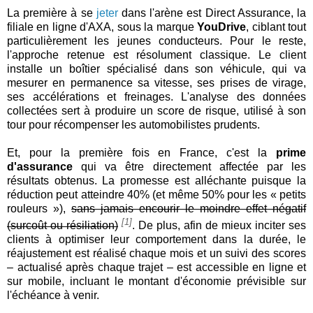
La première à se
jeter
dans l'arène est Direct Assurance, la
filiale en ligne d'AXA, sous la marque
YouDrive
, ciblant tout
particulièrement les jeunes conducteurs. Pour le reste,
l'approche retenue est résolument classique. Le client
installe un boîtier spécialisé dans son véhicule, qui va
mesurer en permanence sa vitesse, ses prises de virage,
ses accélérations et freinages. L'analyse des données
collectées sert à produire un score de risque, utilisé à son
tour pour récompenser les automobilistes prudents.
Et, pour la première fois en France, c'est la
prime
d'assurance
qui va être directement affectée par les
résultats obtenus. La promesse est alléchante puisque la
réduction peut atteindre 40% (et même 50% pour les « petits
rouleurs »),
sans jamais encourir le moindre effet négatif
[1]
(surcoût ou résiliation)
. De plus, afin de mieux inciter ses
clients à optimiser leur comportement dans la durée, le
réajustement est réalisé chaque mois et un suivi des scores
– actualisé après chaque trajet – est accessible en ligne et
sur mobile, incluant le montant d'économie prévisible sur
l'échéance à venir.