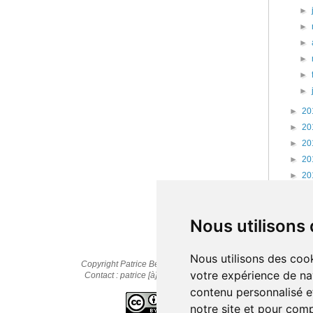
►
►
►
►
►
►
►
20
►
20
►
20
►
20
►
20
►
20
►
20
Nous utilisons
Nous utilisons des cook
Copyright Patrice Bernard © 2010-2025
votre expérience de na
Contact : patrice [à] cestpasmonidee.fr
contenu personnalisé et
notre site et pour com