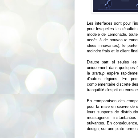
Les interfaces sont pour l'in
pour lesquelles les résultats
modèle de Lemonade, toutes
accès à de nouveaux canaux
idées innovantes), le parte
moindre frais et le client fin
D'autre part, si seules les 
uniquement dans quelques ét
la
startup
espère rapideme
d'autres régions. En per
complémentaire discrète des 
tranquilité d'esprit du conso
En comparaison des compag
pour la mise en œuvre de sa
leurs supports de distribut
messageries instantanée
suivantes. En conséquence, 
design, sur une plate-forme d'