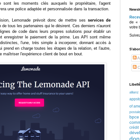
ce sont les moments clés auxquels le propriétaire, l'agent
grera une police adaptée et personnalisée dans la transaction.
Newsle
Rece
 vision, Lemonade prévoit donc de mettre ses
services de
de « 
n de tous les partenaires qui le désirent. Ces derniers n'auront
votre 
 lignes de code dans leurs propres solutions pour établir un
Suive
 et enregistrer le paiement de la prime. Les API sont même
istinctes, l'une, très simple à incorporer, donnant accès à
ui prend en charge toutes les étapes de la relation, et l'autre,
S’abo
 maîtriser l'expérience client de bout en bout.
Ar
C
Libell
allianz
appst
of am
postal
bpce
comm
crédi
déve
don