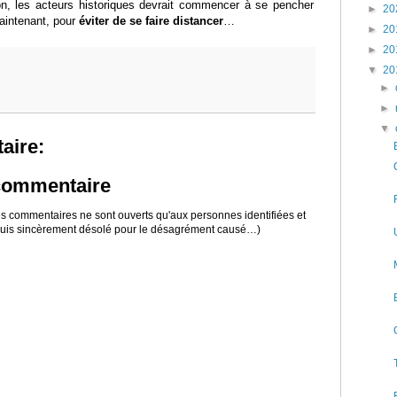
on, les acteurs historiques devrait commencer à se pencher
►
20
maintenant, pour
éviter de se faire distancer
…
►
20
►
20
▼
20
►
►
▼
aire:
 commentaire
 les commentaires ne sont ouverts qu'aux personnes identifiées et
 suis sincèrement désolé pour le désagrément causé…)