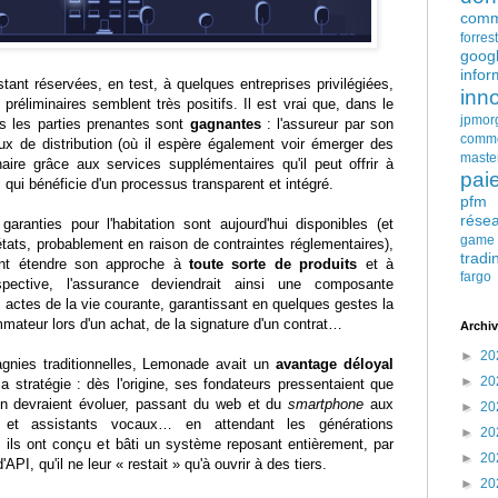
comm
forres
goog
infor
stant réservées, en test, à quelques entreprises privilégiées,
inn
 préliminaires semblent très positifs. Il est vrai que, dans le
jpmor
 les parties prenantes sont
gagnantes
: l'assureur par son
comm
 de distribution (où il espère également voir émerger des
maste
naire grâce aux services supplémentaires qu'il peut offrir à
pai
al qui bénéficie d'un processus transparent et intégré.
pfm
rése
garanties pour l'habitation sont aujourd'hui disponibles (et
game
ats, probablement en raison de contraintes réglementaires),
tradi
nt étendre son approche à
toute sorte de produits
et à
fargo
spective, l'assurance deviendrait ainsi une composante
actes de la vie courante, garantissant en quelques gestes la
mmateur lors d'un achat, de la signature d'un contrat…
Archiv
►
20
nies traditionnelles, Lemonade avait un
avantage déloyal
►
20
 stratégie : dès l'origine, ses fondateurs pressentaient que
ion devraient évoluer, passant du web et du
smartphone
aux
►
20
s et assistants vocaux… en attendant les générations
►
20
ils ont conçu et bâti un système reposant entièrement, par
►
20
API, qu'il ne leur « restait » qu'à ouvrir à des tiers.
►
20