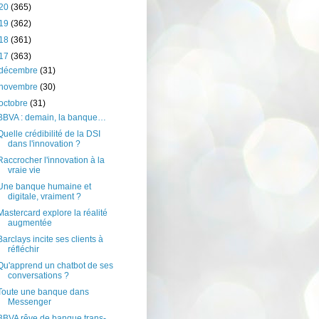
20
(365)
19
(362)
18
(361)
17
(363)
décembre
(31)
novembre
(30)
octobre
(31)
BBVA : demain, la banque…
Quelle crédibilité de la DSI
dans l'innovation ?
Raccrocher l'innovation à la
vraie vie
Une banque humaine et
digitale, vraiment ?
Mastercard explore la réalité
augmentée
Barclays incite ses clients à
réfléchir
Qu'apprend un chatbot de ses
conversations ?
Toute une banque dans
Messenger
BBVA rêve de banque trans-