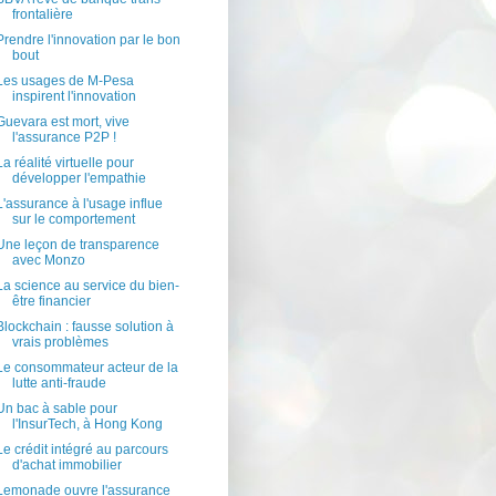
frontalière
Prendre l'innovation par le bon
bout
Les usages de M-Pesa
inspirent l'innovation
Guevara est mort, vive
l'assurance P2P !
La réalité virtuelle pour
développer l'empathie
L'assurance à l'usage influe
sur le comportement
Une leçon de transparence
avec Monzo
La science au service du bien-
être financier
Blockchain : fausse solution à
vrais problèmes
Le consommateur acteur de la
lutte anti-fraude
Un bac à sable pour
l'InsurTech, à Hong Kong
Le crédit intégré au parcours
d'achat immobilier
Lemonade ouvre l'assurance