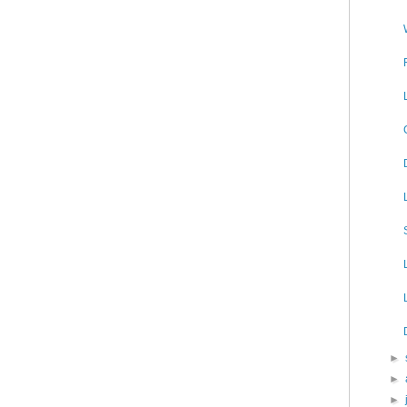
►
►
►