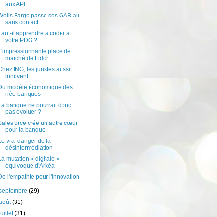
aux API
Wells Fargo passe ses GAB au
sans contact
Faut-il apprendre à coder à
votre PDG ?
L'impressionnante place de
marché de Fidor
Chez ING, les juristes aussi
innovent
Du modèle économique des
néo-banques
La banque ne pourrait donc
pas évoluer ?
Salesforce crée un autre cœur
pour la banque
Le vrai danger de la
désintermédiation
La mutation « digitale »
équivoque d'Arkéa
De l'empathie pour l'innovation
septembre
(29)
août
(31)
juillet
(31)