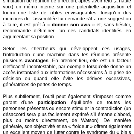
simulation de réunion de direction, après avoir relu (à haute
voix) un mémo interne sur une potentielle acquisition et
fourni une liste de cibles envisageables, lorsqu'un des
membres de l'assemblée lui demande s'il a une suggestion
à faire, il est prêt à «
donner son avis
» et, sans hésiter,
recommande d'éliminer l'un des candidats identifiés, en
argumentant sa position.
Selon les chercheurs qui développent ces usages,
l'introduction d'une machine dans les réunions présente
plusieurs
avantages
. En premier lieu, elle est un facteur
d'efficacité incontestable, par exemple lorsqu'elle donne un
accès instantané aux informations nécessaires à la prise de
décision ou quand elle évite les dérives excessives,
génératrices de pertes de temps.
Plus subtilement, l'outil peut également s'imposer comme
garant d'une
participation
équilibrée de toutes les
personnes présentes ou encore stimuler la contradiction (un
désaccord sera plus facilement exprimé s'il émane d'abord,
plus ou moins directement, de Watson). De manière
générale, son objectivité et sa « froideur » offrent également
un excellent moyen de lutter contre le syndrome du « biais