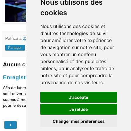
Nous utilisons des
cookies
Nous utilisons des cookies et
d'autres technologies de suivi
Patrice
à
22:32
pour améliorer votre expérience
de navigation sur notre site, pour
Partager
vous montrer un contenu
personnalisé et des publicités
Aucun commentaire:
ciblées, pour analyser le trafic de
notre site et pour comprendre la
Enregistrer un commentaire
provenance de nos visiteurs.
Afin de lutter contre le spam, les commentaires ne
sont ouverts qu'aux personnes identifiées et sont
J'accepte
soumis à modération (je suis sincèrement désolé
pour le désagrément causé…)
Je refuse
Changer mes préférences
‹
›
Accueil