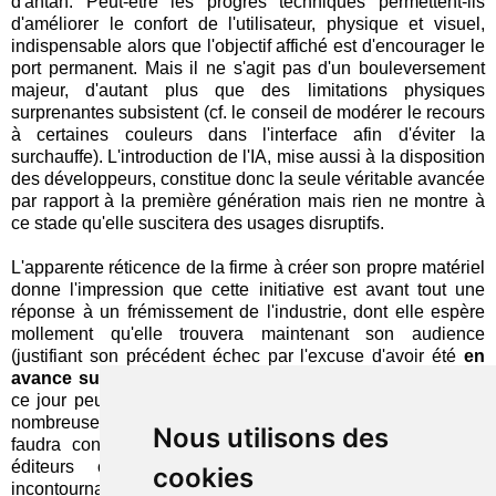
d'antan. Peut-être les progrès techniques permettent-ils
d'améliorer le confort de l'utilisateur, physique et visuel,
indispensable alors que l'objectif affiché est d'encourager le
port permanent. Mais il ne s'agit pas d'un bouleversement
majeur, d'autant plus que des limitations physiques
surprenantes subsistent (cf. le conseil de modérer le recours
à certaines couleurs dans l'interface afin d'éviter la
surchauffe). L'introduction de l'IA, mise aussi à la disposition
des développeurs, constitue donc la seule véritable avancée
par rapport à la première génération mais rien ne montre à
ce stade qu'elle suscitera des usages disruptifs.
L'apparente réticence de la firme à créer son propre matériel
donne l'impression que cette initiative est avant tout une
réponse à un frémissement de l'industrie, dont elle espère
mollement qu'elle trouvera maintenant son audience
(justifiant son précédent échec par l'excuse d'avoir été
en
avance sur son temps
). Indépendamment de l'exemple à
ce jour peu concluant de Meta, les inconnues sont encore
nombreuses avant de pouvoir valider l'hypothèse : il lui
Nous utilisons des
faudra convaincre des fabricants (ou se lancer) et des
éditeurs capables de concevoir des applications
cookies
incontournables, les uns attendant l'engagement des autres