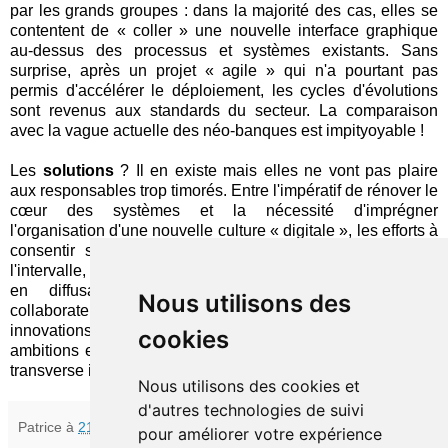
par les grands groupes : dans la majorité des cas, elles se
contentent de « coller » une nouvelle interface graphique
au-dessus des processus et systèmes existants. Sans
surprise, après un projet « agile » qui n'a pourtant pas
permis d'accélérer le déploiement, les cycles d'évolutions
sont revenus aux standards du secteur. La comparaison
avec la vague actuelle des néo-banques est impityoyable !
Les
solutions
? Il en existe mais elles ne vont pas plaire
aux responsables trop timorés. Entre l'impératif de rénover le
cœur des systèmes et la nécessité d'imprégner
l'organisation d'une nouvelle culture « digitale », les efforts à
consentir seront lourds et les résultats lointains… Dans
l'intervalle, les « labs » peuvent accompagner la transition,
en diffusant de nouvelles approches parmi les
Nous utilisons des
collaborateurs et, à l'occasion, en introduisant de vraies
innovations. Il faudra toutefois savoir modérer leurs
cookies
ambitions et, surtout, établir d'abord les bases de la vision
transverse indispensable aux mutations à accomplir.
Nous utilisons des cookies et
d'autres technologies de suivi
Patrice
à
21:52
pour améliorer votre expérience