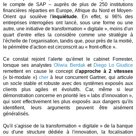
le compte de SAP – auprès de plus de 250 institutions
financières réparties en Europe, Afrique du Nord et Moyen-
Orient qui soulève l'
inquiétude
. En effet, si 96% des
entreprises interrogées ont lancé, sous une forme ou une
autre, une initiative de transformation « digitale », moins d'un
quart d'entre elles la considère comme une stratégie à
l'échelle de l'organisation, tandis que, pour près de la moitié,
le périmètre d'action est circonscrit au « front-office ».
Ce constat rejoint l'alerte qu'émet le cabinet Forrester,
lorsque ses analystes
Oliwia Berdak
et
Diego Lo Giudice
remettent en cause le concept d'
approche à 2 vitesses
(« bi-modale »)
cher
à leur concurrent Gartner, qui articule
un socle stable et robuste avec des systèmes exposés aux
clients plus agiles et évolutifs. Car, même si leur
démonstration concerne en priorité les « labs d'innovation »,
qui sont effectivement les plus exposés aux dangers qu'ils
identifient, leurs arguments peuvent être aisément
généralisés.
Qu'il s'agisse de la transformation « digitale » de la banque
ou d'une structure dédiée à l'innovation, la focalisation