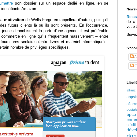
umettre
son dossier sur un espace dédié en ligne, en se
 identifiants Amazon.
Newsle
Rece
 la
motivation
de Wells Fargo en rappellera d'autres, puisqu'il
de « 
e des futurs clients là où ils sont présents. En l'occurrence,
votre 
s jeunes franchissent la porte d'une agence, il est préférable
Suive
de commerce en ligne qu'ils fréquentent massivement – entre
ournitures scolaires (entre livres et matériel informatique) –
ertain nombre de privilèges spécifiques.
S’abo
Ar
C
Libell
allianz
appst
of am
postal
bpce
comm
crédi
déve
don