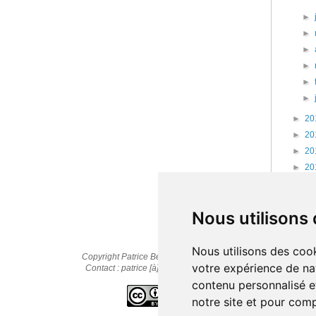
►
►
►
►
►
►
►
20
►
20
►
20
►
20
►
20
►
20
Nous utilisons
Nous utilisons des cook
Copyright Patrice Bernard © 2010-2025
votre expérience de na
Contact : patrice [à] cestpasmonidee.fr
contenu personnalisé et
notre site et pour com