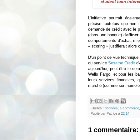
L'initiative pourrait égale
précise toutefois que rien 
demande de crédit avec le pr
(dans une banque) d'
affiner
comportements d'achat, mieux
« scoring » justifierait alo
D'un point de vue technique,
du service
Sesame Credit
d'
aujourd'hui, peut-être le ser
Wells Fargo, et pour les b
leurs services financiers,
marché (comme son homologu
Libellés :
données
,
e-commerce
Publié par
Patrice
à
22:14
1 commentaire: