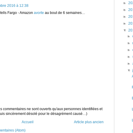
►
20
mbre 2016 à 12:38
►
20
 Wells Fargo - Amazon
avorte
au bout de 6 semaines…
►
20
►
20
▼
20
►
►
►
►
►
▼
 les commentaires ne sont ouverts qu'aux personnes identifiées et
 suis sincèrement désolé pour le désagrément causé…)
Accueil
Article plus ancien
mentaires (Atom)