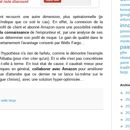
comm
forres
goog
ment recouvrir une autre dimension, plus opérationnelle (je
infor
n'indique que ce soit le cas). En effet, la connexion de la
inn
ofil de client et abonné Amazon ouvre une possibilité inédite
jpmor
 la connaissance
de l'emprunteur et, par une analyse de ses
comm
 déterminer son profil de risque. Le gain de qualité dans le
maste
rs certainement l'avantage consenti par Wells Fargo…
pai
pfm
 l'hypothèse n'a rien de farfelu, comme le démontre l'exemple
rése
Alibaba (pour n'en citer qu'un). Et si elle n'est pas concrétisée
game
a-t-elle à terme. En tout état de cause, il vaudrait mieux pour
tradi
anques en général,
collaborer avec Amazon
pour améliorer
fargo
 que d'attendre que ce dernier ne se lance lui-même sur le
e chinois), avec une solution hyper-optimisée…
Archiv
►
20
►
20
,
wells fargo
►
20
►
20
►
20
►
20