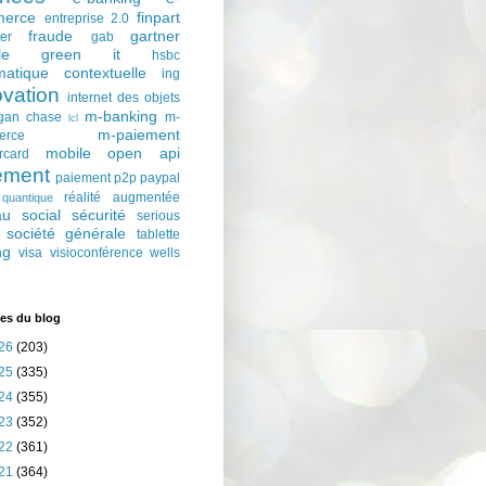
erce
finpart
entreprise 2.0
fraude
gartner
ter
gab
le
green it
hsbc
matique contextuelle
ing
ovation
internet des objets
m-banking
gan chase
m-
lcl
m-paiement
erce
mobile
open api
rcard
ement
paiement p2p
paypal
réalité augmentée
quantique
au social
sécurité
serious
société générale
tablette
ng
visa
visioconférence
wells
es du blog
26
(203)
25
(335)
24
(355)
23
(352)
22
(361)
21
(364)