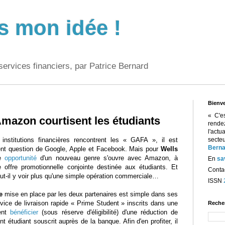
s mon idée !
services financiers, par Patrice Bernard
Bienv
« C'e
Amazon courtisent les étudiants
rend
l'act
institutions financières rencontrent les « GAFA », il est
sect
Berna
nt question de Google, Apple et Facebook. Mais pour
Wells
ne
opportunité
d'un nouveau genre s'ouvre avec Amazon, à
En
sa
e offre promotionnelle conjointe destinée aux étudiants. Et
Contac
aut-il y voir plus qu'une simple opération commerciale…
ISSN
e
mise en place par les deux partenaires est simple dans ses
vice de livraison rapide « Prime Student » inscrits dans une
Reche
vent
bénéficier
(sous réserve d'éligibilité) d'une réduction de
 étudiant souscrit auprès de la banque. Afin d'en profiter, il