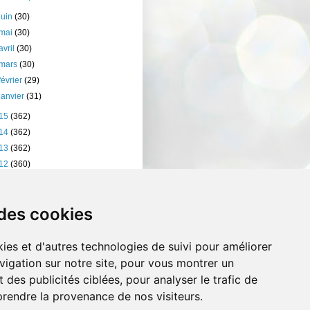
juin
(30)
mai
(30)
avril
(30)
mars
(30)
février
(29)
janvier
(31)
15
(362)
14
(362)
13
(362)
12
(360)
11
(401)
10
(238)
 des cookies
ies et d'autres technologies de suivi pour améliorer
vigation sur notre site, pour vous montrer un
 des publicités ciblées, pour analyser le trafic de
prendre la provenance de nos visiteurs.