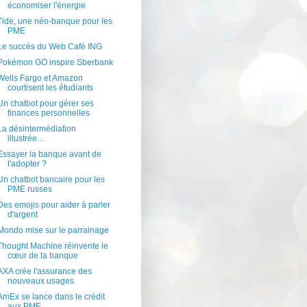
économiser l'énergie
Tide, une néo-banque pour les
PME
Le succès du Web Café ING
Pokémon GO inspire Sberbank
Wells Fargo et Amazon
courtisent les étudiants
Un chatbot pour gérer ses
finances personnelles
La désintermédiation
illustrée…
Essayer la banque avant de
l'adopter ?
Un chatbot bancaire pour les
PME russes
Des emojis pour aider à parler
d'argent
Mondo mise sur le parrainage
Thought Machine réinvente le
cœur de la banque
AXA crée l'assurance des
nouveaux usages
AmEx se lance dans le crédit
aux PME