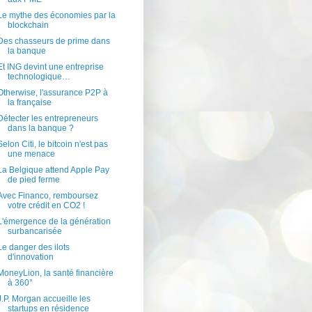
Le mythe des économies par la
blockchain
Des chasseurs de prime dans
la banque
Et ING devint une entreprise
technologique…
Otherwise, l'assurance P2P à
la française
Détecter les entrepreneurs
dans la banque ?
Selon Citi, le bitcoin n'est pas
une menace
La Belgique attend Apple Pay
de pied ferme
Avec Financo, remboursez
votre crédit en CO2 !
L'émergence de la génération
surbancarisée
Le danger des ilots
d'innovation
MoneyLion, la santé financière
à 360°
J.P. Morgan accueille les
startups en résidence