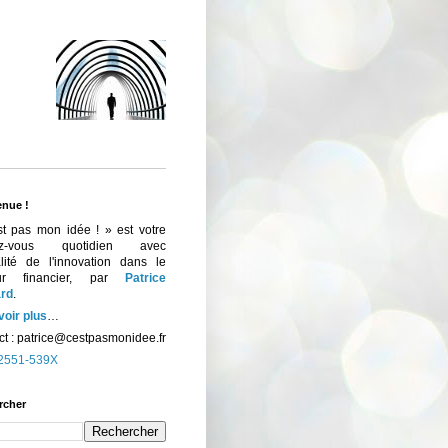
enue !
st pas mon idée ! » est votre
ez-vous quotidien avec
ualité de l'innovation dans le
eur financier, par
Patrice
rd
.
voir plus
…
t :
patrice@cestpasmonidee.fr
2551-539X
rcher