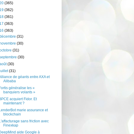
20
(365)
19
(362)
18
(361)
17
(363)
16
(363)
décembre
(31)
novembre
(30)
octobre
(31)
septembre
(30)
août
(30)
juillet
(31)
Alliance de géants entre AXA et
Alibaba
Fortis généralise les «
banquiers volants »
BPCE acquiert Fidor. Et
maintenant ?
LenderBot marie assurance et
blockchain
L'affacturage sans friction avec
Finexkap
DeepMind aide Google à