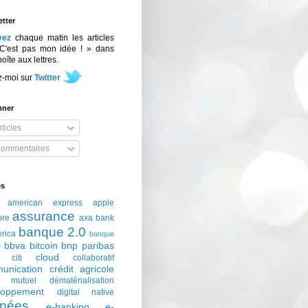
tter
vez
chaque matin les articles
C'est pas mon idée ! » dans
boîte aux lettres.
z-moi sur
Twitter
nner
ticles
ommentaires
és
american express
apple
assurance
ore
axa
bank
banque 2.0
erica
banque
bbva
bitcoin
bnp paribas
e
cloud
citi
collaboratif
unication
crédit agricole
t mutuel
dématérialisation
loppement
digital native
nées
e-banking
e-