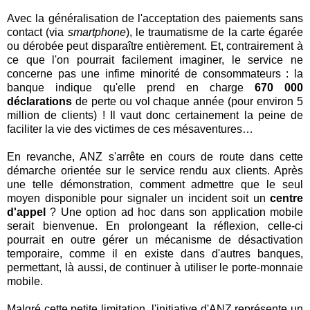
Avec la généralisation de l'acceptation des paiements sans
contact (via
smartphone
), le traumatisme de la carte égarée
ou dérobée peut disparaître entièrement. Et, contrairement à
ce que l'on pourrait facilement imaginer, le service ne
concerne pas une infime minorité de consommateurs : la
banque indique qu'elle prend en charge
670 000
déclarations
de perte ou vol chaque année (pour environ 5
million de clients) ! Il vaut donc certainement la peine de
faciliter la vie des victimes de ces mésaventures…
En revanche, ANZ s'arrête en cours de route dans cette
démarche orientée sur le service rendu aux clients. Après
une telle démonstration, comment admettre que le seul
moyen disponible pour signaler un incident soit un
centre
d'appel
? Une option ad hoc dans son application mobile
serait bienvenue. En prolongeant la réflexion, celle-ci
pourrait en outre gérer un mécanisme de désactivation
temporaire, comme il en existe dans d'autres banques,
permettant, là aussi, de continuer à utiliser le porte-monnaie
mobile.
Malgré cette petite limitation, l'initiative d'ANZ représente un