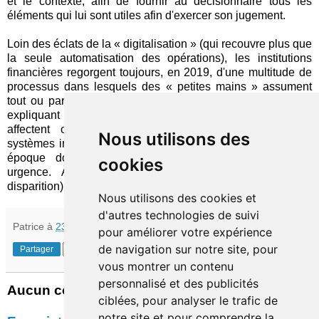
et le contexte, afin de fournir au décisionnaire tous les
éléments qui lui sont utiles afin d'exercer son jugement.
Loin des éclats de la « digitalisation » (qui recouvre plus que
la seule automatisation des opérations), les institutions
financières regorgent toujours, en 2019, d'une multitude de
processus dans lesquels des « petites mains » assument
tout ou partie des tâches (rarement les plus valorisantes),
expliquant pourquoi des
frictions incompréhensibles
affectent certaines transactions. Tout autant que les
Nous utilisons des
systèmes informatiques obsolètes, cet héritage d'une autre
époque doit impérativement être modernisé de toute
cookies
urgence. À défaut, la menace de disruption (et de
disparition) ne restera pas théorique longtemps.
Nous utilisons des cookies et
d'autres technologies de suivi
Patrice
à
23:02
pour améliorer votre expérience
de navigation sur notre site, pour
Partager
vous montrer un contenu
personnalisé et des publicités
Aucun commentaire:
ciblées, pour analyser le trafic de
notre site et pour comprendre la