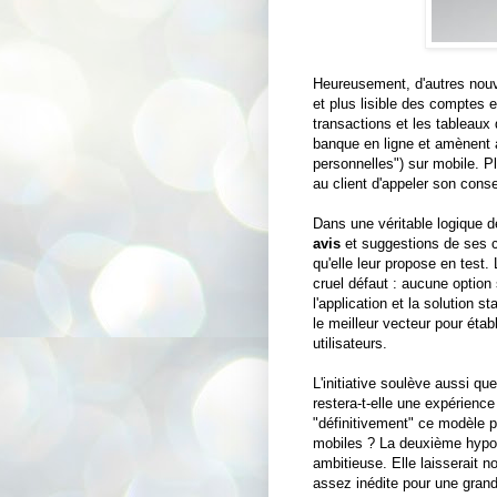
Heureusement, d'autres nouve
et plus lisible des comptes e
transactions et les tableaux 
banque en ligne et amènent 
personnelles") sur mobile. P
au client d'appeler son consei
Dans une véritable logique d
avis
et suggestions de ses cl
qu'elle leur propose en test
cruel défaut : aucune optio
l'application et la solution 
le meilleur vecteur pour établ
utilisateurs.
L'initiative soulève aussi q
restera-t-elle une expérience
"définitivement" ce modèle p
mobiles ? La deuxième hypoth
ambitieuse. Elle laisserait 
assez inédite pour une gran