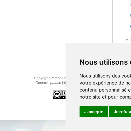
►
►
20
►
20
Nous utilisons
Nous utilisons des cook
Copyright Patrice Bernard © 2010-2025
votre expérience de na
Contact : patrice [à] cestpasmonidee.fr
contenu personnalisé et
notre site et pour com
J'accepte
Je refus