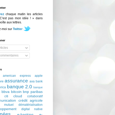
tter
vez
chaque matin les articles
C'est pas mon idée ! » dans
boîte aux lettres.
z-moi sur
Twitter
nner
ticles
ommentaires
és
american express
apple
assurance
ore
axa
bank
banque 2.0
erica
banque
bbva
bitcoin
bnp paribas
e
cloud
citi
collaboratif
unication
crédit agricole
t mutuel
dématérialisation
loppement
digital native
nées
e-banking
e-