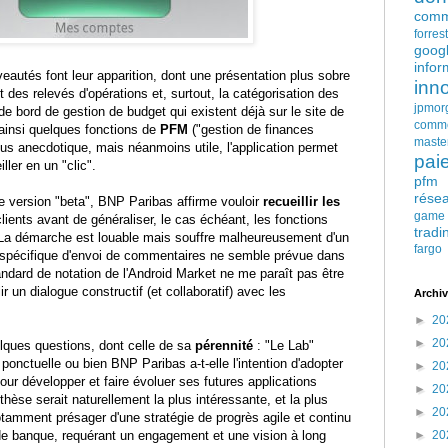
comm
forres
goog
infor
autés font leur apparition, dont une présentation plus sobre
inn
t des relevés d'opérations et, surtout, la catégorisation des
jpmor
de bord de gestion de budget qui existent déjà sur le site de
comm
ainsi quelques fonctions de
PFM
("gestion de finances
maste
lus anecdotique, mais néanmoins utile, l'application permet
pai
ller en un "clic".
pfm
rése
e version "beta", BNP Paribas affirme vouloir
recueillir les
game
ients avant de généraliser, le cas échéant, les fonctions
tradi
. La démarche est louable mais souffre malheureusement d'un
fargo
n spécifique d'envoi de commentaires ne semble prévue dans
standard de notation de l'Android Market ne me paraît pas être
ir un dialogue constructif (et collaboratif) avec les
Archiv
►
20
►
20
uelques questions, dont celle de sa
pérennité
: "Le Lab"
 ponctuelle ou bien BNP Paribas a-t-elle l'intention d'adopter
►
20
our développer et faire évoluer ses futures applications
►
20
èse serait naturellement la plus intéressante, et la plus
►
20
notamment présager d'une stratégie de progrès agile et continu
de banque, requérant un engagement et une vision à long
►
20