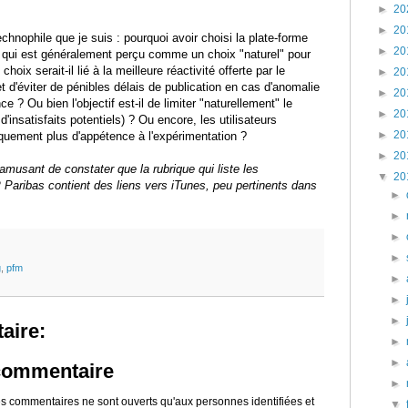
►
20
►
20
technophile que je suis : pourquoi avoir choisi la plate-forme
►
20
, qui est généralement perçu comme un choix "naturel" pour
hoix serait-il lié à la meilleure réactivité offerte par le
►
20
 d'éviter de pénibles délais de publication en cas d'anomalie
►
20
ce ? Ou bien l'objectif est-il de limiter "naturellement" le
►
20
'insatisfaits potentiels) ? Ou encore, les utilisateurs
►
20
tiquement plus d'appétence à l'expérimentation ?
►
20
 amusant de constater que la rubrique qui liste les
▼
20
Paribas contient des liens vers iTunes, peu pertinents dans
►
►
►
►
g
,
pfm
►
►
►
aire:
►
►
 commentaire
►
 les commentaires ne sont ouverts qu'aux personnes identifiées et
▼