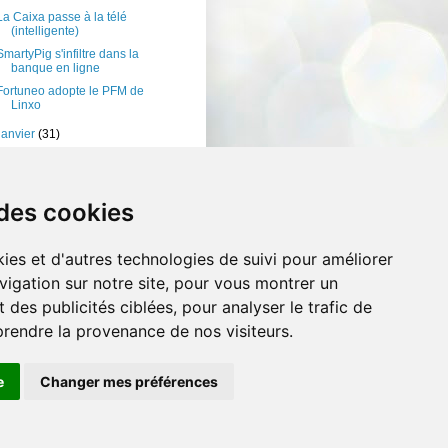
La Caixa passe à la télé
(intelligente)
SmartyPig s'infiltre dans la
banque en ligne
Fortuneo adopte le PFM de
Linxo
janvier
(31)
11
(401)
10
(238)
 des cookies
ies et d'autres technologies de suivi pour améliorer
vigation sur notre site, pour vous montrer un
 des publicités ciblées, pour analyser le trafic de
prendre la provenance de nos visiteurs.
e
Changer mes préférences