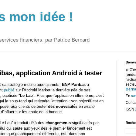
s mon idée !
services financiers, par Patrice Bernard
Bienv
« C'e
bas, application Android à tester
rend
l'act
t sa stratégie mobile tous azimuts,
BNP Paribas
a
sect
Berna
ent
publié
sur l'Android Market la dernière née de ses
s, baptisée "
Le Lab
". Plus que l'application elle-même, c'est
En
sa
ui la sous-tend qui retiendra l'attention : son objectif est en
Contac
oposer aux clients de tester
des nouveautés
en avant-
ISSN
 d'influer sur les choix de la banque.
"Le Lab" introduit déjà des
changements
significatifs par
Reche
lui qui saute aux yeux dès le premier lancement est
, bien que graphiquement différente, est, dans son