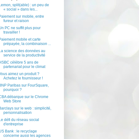
Lemon, split(able) : un peu de
« social » dans les...
Paiement sur mobile, entre
fureur et raison
Un PC ne suffit plus pour
travailler !
Paiement mobile et carte
prépayée, la combinaison ...
La science des données au
service de la productivité
HSBC célèbre 5 ans de
partenariat pour le climat
Vous aimez un produit ?
Achetez le fournisseur !
BNP Paribas sur FourSquare,
pourquoi ?
CBA débarque sur le Chrome
Web Store
Barclays sur le web : simplicité,
personnalisation
Le défi du réseau social
d'entreprise
US Bank : le recyclage
concerne aussi les agences