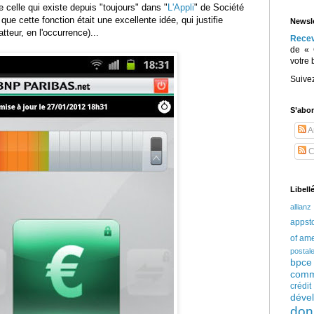
 celle qui existe depuis "toujours" dans "
L'Appli
" de Société
que cette fonction était une excellente idée, qui justifie
Newsle
atteur, en l'occurrence)...
Rece
de « 
votre 
Suive
S’abo
Ar
C
Libell
allianz
appst
of am
postal
bpce
comm
crédi
déve
don