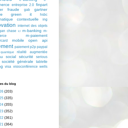
erce
finpart
entreprise 2.0
fraude
gartner
ter
gab
le
green it
hsbc
matique contextuelle
ing
ovation
internet des objets
m-banking
gan chase
m-
lcl
m-paiement
erce
mobile
open api
rcard
ement
paiement p2p
paypal
réalité augmentée
quantique
au social
sécurité
serious
société générale
tablette
ng
visa
visioconférence
wells
es du blog
26
(203)
25
(335)
24
(355)
23
(352)
22
(361)
21
(364)