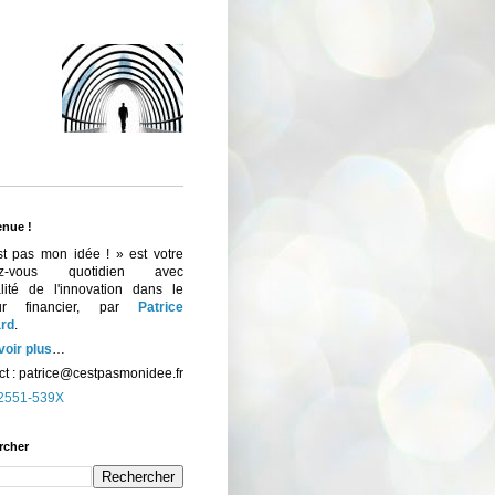
enue !
st pas mon idée ! » est votre
ez-vous quotidien avec
ualité de l'innovation dans le
eur financier, par
Patrice
rd
.
voir plus
…
t :
patrice@cestpasmonidee.fr
2551-539X
rcher