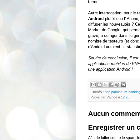
terme.
Autre interrogation, pour le 
Android
plutôt que l'iPhone
diffuser les nouveautés ? Ce c
Market de Google, qui permet
grave, à corriger dans l'urgen
nombre de testeurs (et donc d
d'Android auraient-ils statis
Sourire de conclusion, il est
applications mobiles de BNP 
une application Android !
Libellés :
bnp paribas
,
m-bankin
Publié par
Patrice
à
12:26
Aucun comment
Enregistrer un
Afin de lutter contre le spam,