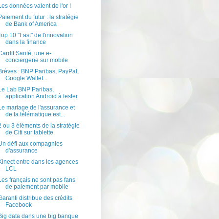
Les données valent de l'or !
Paiement du futur : la stratégie
de Bank of America
Top 10 "Fast" de l'innovation
dans la finance
Cardif Santé, une e-
conciergerie sur mobile
Brèves : BNP Paribas, PayPal,
Google Wallet...
Le Lab BNP Paribas,
application Android à tester
Le mariage de l'assurance et
de la télématique est...
2 ou 3 éléments de la stratégie
de Citi sur tablette
Un défi aux compagnies
d'assurance
Kinect entre dans les agences
LCL
Les français ne sont pas fans
de paiement par mobile
Garanti distribue des crédits
Facebook
Big data dans une big banque