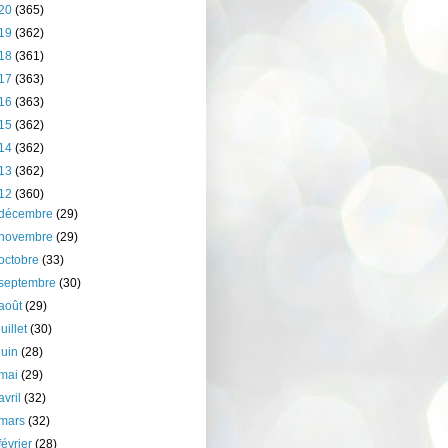
20
(365)
19
(362)
18
(361)
17
(363)
16
(363)
15
(362)
14
(362)
13
(362)
12
(360)
décembre
(29)
novembre
(29)
octobre
(33)
septembre
(30)
août
(29)
juillet
(30)
juin
(28)
mai
(29)
avril
(32)
mars
(32)
février
(28)