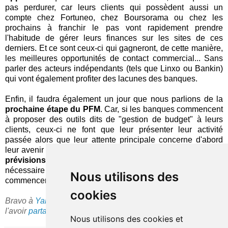
pas perdurer, car leurs clients qui possèdent aussi un
compte chez Fortuneo, chez Boursorama ou chez les
prochains à franchir le pas vont rapidement prendre
l'habitude de gérer leurs finances sur les sites de ces
derniers. Et ce sont ceux-ci qui gagneront, de cette manière,
les meilleures opportunités de contact commercial... Sans
parler des acteurs indépendants (tels que Linxo ou Bankin)
qui vont également profiter des lacunes des banques.
Enfin, il faudra également un jour que nous parlions de la
prochaine étape du PFM
. Car, si les banques commencent
à proposer des outils dits de "gestion de budget" à leurs
clients, ceux-ci ne font que leur présenter leur activité
passée alors que leur attente principale concerne d'abord
leur avenir (financier), pour lequel ils aimeraient obtenir des
prévisions
et des
conseils
avisés. Et il n'est point
nécessaire de basculer dans la science-fiction pour
Nous utilisons des
commencer à apporter des réponses à ces demandes.
cookies
Bravo à
Yann Abrassart
pour cette découverte et merci de
l'avoir
partagée
!
Nous utilisons des cookies et