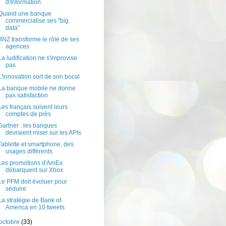
d'Information
Quand une banque
commercialise ses "big
data"
BNZ transforme le rôle de ses
agences
La ludification ne s'improvise
pas
L'innovation sort de son bocal
La banque mobile ne donne
pas satisfaction
Les français suivent leurs
comptes de près
Gartner : les banques
devraient miser sur les APIs
Tablette et smartphone, des
usages différents
Les promotions d'AmEx
débarquent sur Xbox
Le PFM doit évoluer pour
séduire
La stratégie de Bank of
America en 10 tweets
octobre
(33)