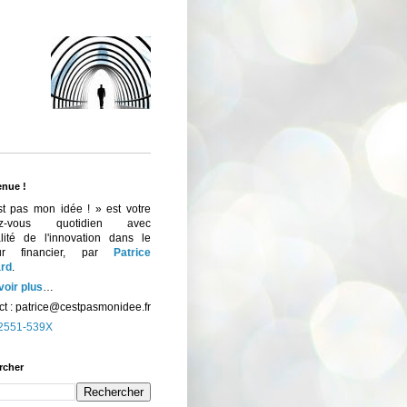
enue !
st pas mon idée ! » est votre
ez-vous quotidien avec
ualité de l'innovation dans le
eur financier, par
Patrice
rd
.
voir plus
…
t :
patrice@cestpasmonidee.fr
2551-539X
rcher