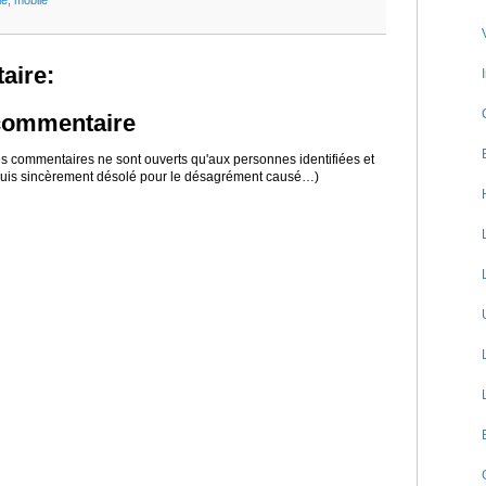
le
,
mobile
aire:
 commentaire
 les commentaires ne sont ouverts qu'aux personnes identifiées et
 suis sincèrement désolé pour le désagrément causé…)