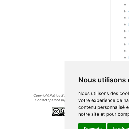
►
►
►
►
►
►
►
►
►
►
20
►
20
Nous utilisons
Nous utilisons des cook
Copyright Patrice Bernard © 2010-2025
votre expérience de na
Contact : patrice [à] cestpasmonidee.fr
contenu personnalisé et
notre site et pour com
J'accepte
Je refus