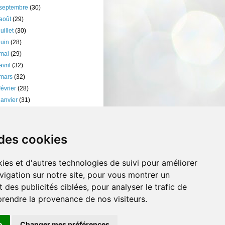
septembre
(30)
août
(29)
juillet
(30)
juin
(28)
mai
(29)
avril
(32)
mars
(32)
février
(28)
janvier
(31)
11
(401)
10
(238)
 des cookies
ies et d'autres technologies de suivi pour améliorer
vigation sur notre site, pour vous montrer un
 des publicités ciblées, pour analyser le trafic de
prendre la provenance de nos visiteurs.
e
Changer mes préférences