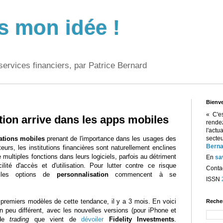
s mon idée !
services financiers, par Patrice Bernard
Bienv
« C'e
tion arrive dans les apps mobiles
rend
l'act
ations mobiles
prenant de l'importance dans les usages des
sect
Berna
rs, les institutions financières sont naturellement enclines
e multiples fonctions dans leurs logiciels, parfois au détriment
En
sa
ilité d'accès et d'utilisation. Pour lutter contre ce risque
Contac
, les options de
personnalisation
commencent à se
ISSN
 premiers modèles de cette tendance, il y a 3 mois. En voici
Reche
n peu différent, avec les nouvelles versions (pour iPhone et
 de
trading
que vient de
dévoiler
Fidelity Investments
.