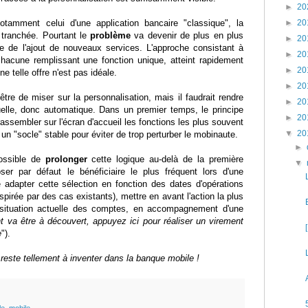
►
20
tamment celui d'une application bancaire "classique", la
►
20
 tranchée. Pourtant le
problème
va devenir de plus en plus
►
20
e de l'ajout de nouveaux services. L'approche consistant à
►
20
 chacune remplissant une fonction unique, atteint rapidement
►
20
une telle offre n'est pas idéale.
►
20
être de miser sur la personnalisation, mais il faudrait rendre
►
20
tuelle, donc automatique. Dans un premier temps, le principe
►
20
assembler sur l'écran d'accueil les fonctions les plus souvent
▼
20
 un "socle" stable pour éviter de trop perturber le mobinaute.
►
possible de
prolonger
cette logique au-delà de la première
▼
er par défaut le bénéficiaire le plus fréquent lors d'une
adapter cette sélection en fonction des dates d'opérations
nspirée par des cas existants), mettre en avant l'action la plus
a situation actuelle des comptes, en accompagnement d'une
t va être à découvert, appuyez ici pour réaliser un virement
e
").
 reste tellement à inventer dans la banque mobile !