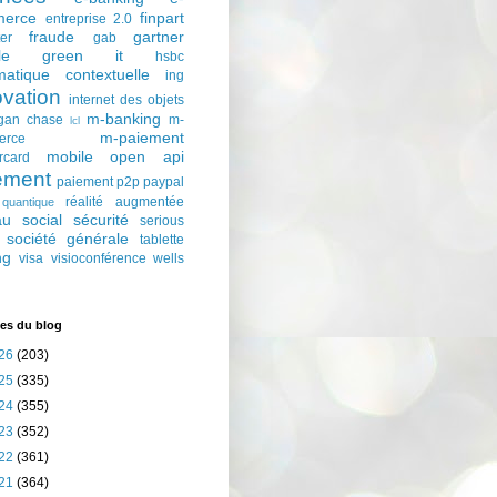
erce
finpart
entreprise 2.0
fraude
gartner
ter
gab
le
green it
hsbc
matique contextuelle
ing
ovation
internet des objets
m-banking
gan chase
m-
lcl
m-paiement
erce
mobile
open api
rcard
ement
paiement p2p
paypal
réalité augmentée
quantique
au social
sécurité
serious
société générale
tablette
ng
visa
visioconférence
wells
es du blog
26
(203)
25
(335)
24
(355)
23
(352)
22
(361)
21
(364)