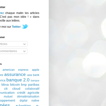
tter
vez
chaque matin les articles
C'est pas mon idée ! » dans
boîte aux lettres.
z-moi sur
Twitter
nner
ticles
ommentaires
és
american express
apple
assurance
ore
axa
bank
banque 2.0
erica
banque
bbva
bitcoin
bnp paribas
e
cloud
citi
collaboratif
unication
crédit agricole
t mutuel
dématérialisation
loppement
digital native
nées
e-banking
e-