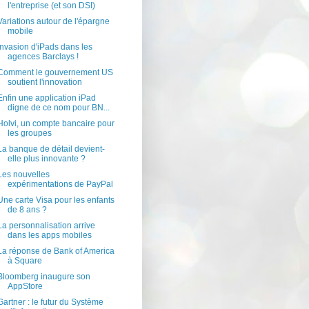
l'entreprise (et son DSI)
Variations autour de l'épargne
mobile
Invasion d'iPads dans les
agences Barclays !
Comment le gouvernement US
soutient l'innovation
Enfin une application iPad
digne de ce nom pour BN...
Holvi, un compte bancaire pour
les groupes
La banque de détail devient-
elle plus innovante ?
Les nouvelles
expérimentations de PayPal
Une carte Visa pour les enfants
de 8 ans ?
La personnalisation arrive
dans les apps mobiles
La réponse de Bank of America
à Square
Bloomberg inaugure son
AppStore
Gartner : le futur du Système