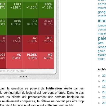
comm
forres
goog
infor
inn
jpmor
comm
maste
pai
pfm
rése
game
tradi
fargo
Archiv
►
20
►
20
►
20
as, la question se posera de l'
utilisation réelle
par les
►
20
de configuration du logiciel qui leur sont offertes. Dans le cas
dont les clients ont probablement une certaine habitude de
►
20
 relativement complexes, le réflexe ne devrait pas être trop
►
20
si l'accès à la personnalisation est suffisamment visible.