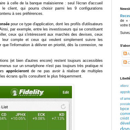
aire à celle de la banque malaisienne : seul l'écran d'accueil
 le client, qui pourra choisir parmi les 9 configurations
Newsle
contenu à ses préférences.
Rece
de « 
ensée
pour ce type d'application, dont les profils d'utilisateurs
votre 
 Ainsi, par exemple, entre les investisseurs qui se constituent
Suive
eiller, ceux qui s'intéressent aux marchés des devises, ceux
de leur compte et ceux qui veulent simplement suivre les
ir que l'information à délivrer en priorité, dès la connexion, ne
S’abo
Ar
ons (et bien d'autres encore) restent toujours accessibles
C
 menus sur un smartphone n'est pas toujours très pratique ni
eurs
apprécieront
de ne pas avoir à réaliser de multiples
 les écrans qu'ils consultent le plus fréquemment.
Libell
allianz
appst
of am
postal
bpce
comm
crédi
déve
don