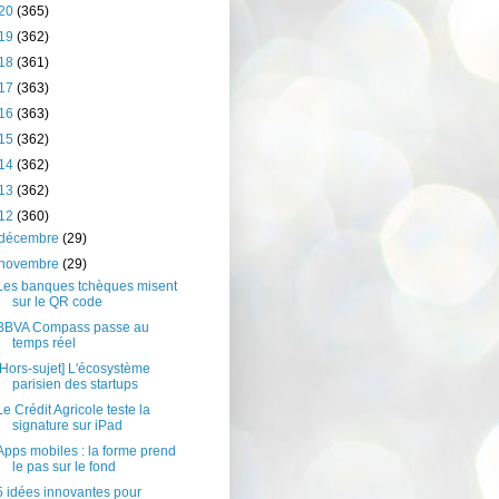
20
(365)
19
(362)
18
(361)
17
(363)
16
(363)
15
(362)
14
(362)
13
(362)
12
(360)
décembre
(29)
novembre
(29)
Les banques tchèques misent
sur le QR code
BBVA Compass passe au
temps réel
[Hors-sujet] L'écosystème
parisien des startups
Le Crédit Agricole teste la
signature sur iPad
Apps mobiles : la forme prend
le pas sur le fond
5 idées innovantes pour