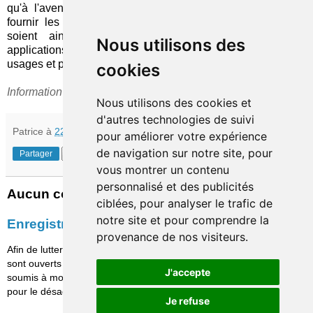
qu'à l'avenir la nouvelle venue s'enrichisse au point de
fournir les mêmes services que sa grande sœur, et que
soient ainsi mises à disposition des clients deux
Nous utilisons des
applications différentes, à sélectionner en fonction de leurs
usages et préférences...
cookies
Information repérée grâce à
NetBanker
(merci !)
Nous utilisons des cookies et
d'autres technologies de suivi
Patrice
à
22:18
pour améliorer votre expérience
de navigation sur notre site, pour
Partager
vous montrer un contenu
personnalisé et des publicités
Aucun commentaire:
ciblées, pour analyser le trafic de
notre site et pour comprendre la
Enregistrer un commentaire
provenance de nos visiteurs.
Afin de lutter contre le spam, les commentaires ne
sont ouverts qu'aux personnes identifiées et sont
J'accepte
soumis à modération (je suis sincèrement désolé
pour le désagrément causé…)
Je refuse