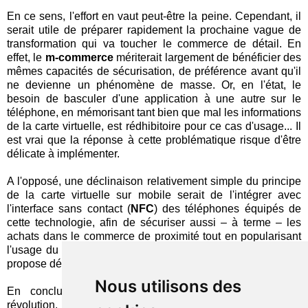
En ce sens, l'effort en vaut peut-être la peine. Cependant, il
serait utile de préparer rapidement la prochaine vague de
transformation qui va toucher le commerce de détail. En
effet, le
m-commerce
mériterait largement de bénéficier des
mêmes capacités de sécurisation, de préférence avant qu'il
ne devienne un phénomène de masse. Or, en l'état, le
besoin de basculer d'une application à une autre sur le
téléphone, en mémorisant tant bien que mal les informations
de la carte virtuelle, est rédhibitoire pour ce cas d'usage... Il
est vrai que la réponse à cette problématique risque d'être
délicate à implémenter.
A l'opposé, une déclinaison relativement simple du principe
de la carte virtuelle sur mobile serait de l'intégrer avec
l'interface sans contact (
NFC
) des téléphones équipés de
cette technologie, afin de sécuriser aussi – à terme – les
achats dans le commerce de proximité tout en popularisant
l'usage du mobile pour le paiement, exactement comme le
propose désormais
Bankinter
en Espagne.
Nous utilisons des
En conclusion, l'idée de Fortuneo n'apporte pas de
révolution, à ce stade, mais elle suggère des