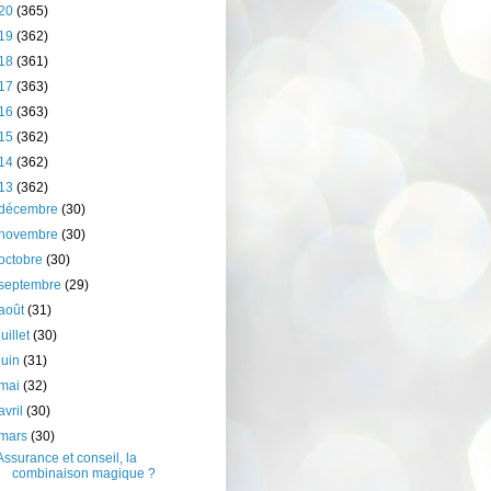
20
(365)
19
(362)
18
(361)
17
(363)
16
(363)
15
(362)
14
(362)
13
(362)
décembre
(30)
novembre
(30)
octobre
(30)
septembre
(29)
août
(31)
juillet
(30)
juin
(31)
mai
(32)
avril
(30)
mars
(30)
Assurance et conseil, la
combinaison magique ?