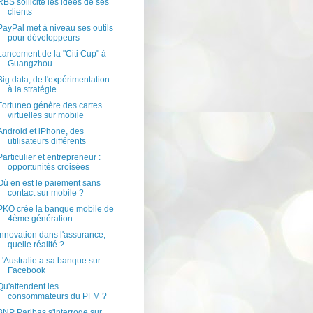
RBS sollicite les idées de ses
clients
PayPal met à niveau ses outils
pour développeurs
Lancement de la "Citi Cup" à
Guangzhou
Big data, de l'expérimentation
à la stratégie
Fortuneo génère des cartes
virtuelles sur mobile
Android et iPhone, des
utilisateurs différents
Particulier et entrepreneur :
opportunités croisées
Où en est le paiement sans
contact sur mobile ?
PKO crée la banque mobile de
4ème génération
Innovation dans l'assurance,
quelle réalité ?
L'Australie a sa banque sur
Facebook
Qu'attendent les
consommateurs du PFM ?
BNP Paribas s'interroge sur