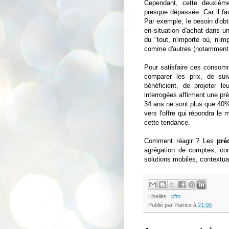
Cependant, cette deuxième
presque dépassée. Car il fa
Par exemple, le besoin d'obt
en situation d'achat dans u
du "tout, n'importe où, n'im
comme d'autres (notamment l
Pour satisfaire ces consommat
comparer les prix, de sui
bénéficient, de projeter l
interrogées affirment une pré
34 ans ne sont plus que 40% 
vers l'offre qui répondra le 
cette tendance.
Comment réagir ? Les
pré
agrégation de comptes, con
solutions mobiles, contextuali
Libellés :
pfm
Publié par
Patrice
à
21:00