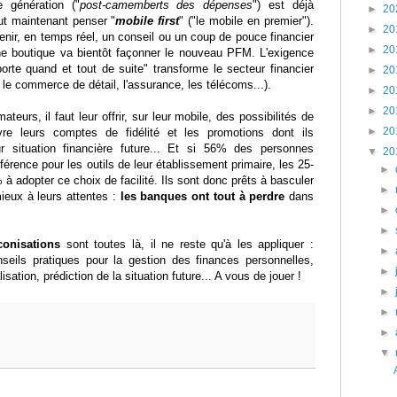
 génération ("
post-camemberts des dépenses
") est déjà
►
20
ut maintenant penser "
mobile first
" ("le mobile en premier").
►
20
enir, en temps réel, un conseil ou un coup de pouce financier
►
20
ne boutique va bientôt façonner le nouveau PFM. L'exigence
porte quand et tout de suite" transforme le secteur financier
►
20
e commerce de détail, l'assurance, les télécoms...).
►
20
►
20
eurs, il faut leur offrir, sur leur mobile, des possibilités de
►
20
vre leurs comptes de fidélité et les promotions dont ils
eur situation financière future... Et si 56% des personnes
▼
20
férence pour les outils de leur établissement primaire, les 25-
►
à adopter ce choix de facilité. Ils sont donc prêts à basculer
►
mieux à leurs attentes :
les banques ont tout à perdre
dans
►
►
conisations
sont toutes là, il ne reste qu'à les appliquer :
►
seils pratiques pour la gestion des finances personnelles,
►
sation, prédiction de la situation future... A vous de jouer !
►
►
►
▼