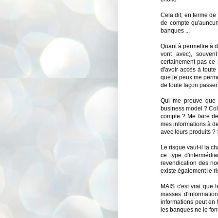
Cela dit, en terme de 
de compte qu'auncune
banques ...
Quant à permettre à d
vont avec), souvent
certainement pas ce r
d'avoir accès à toute
que je peux me permett
de toute façon passer
Qui me prouve que t
business model ? Col
compte ? Me faire de
mes informations à de
avec leurs produits ? 
Le risque vaut-il la c
ce type d'intermédia
revendication des nou
existe également le r
MAIS c'est vrai que l
masses d'information 
informations peut en 
les banques ne le font