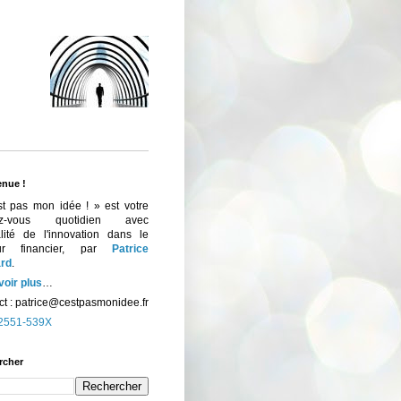
enue !
st pas mon idée ! » est votre
ez-vous quotidien avec
ualité de l'innovation dans le
eur financier, par
Patrice
rd
.
voir plus
…
t :
patrice@cestpasmonidee.fr
2551-539X
rcher