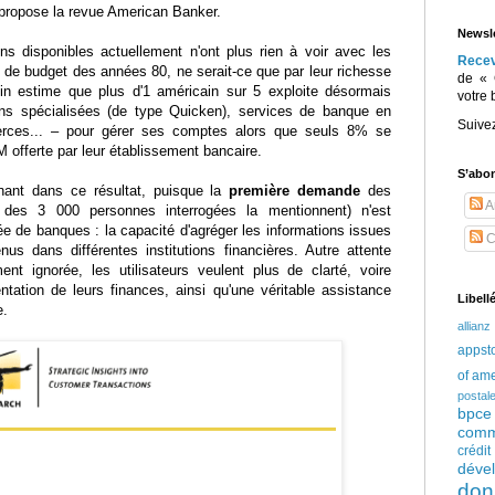
propose la revue American Banker.
Newsle
ons disponibles actuellement n'ont plus rien à voir avec les
Rece
n de budget des années 80, ne serait-ce que par leur richesse
de « 
lin estime que plus d'1 américain sur 5 exploite désormais
votre 
ions spécialisées (de type Quicken), services de banque en
Suive
ierces... – pour gérer ses comptes alors que seuls 8% se
M offerte par leur établissement bancaire.
S’abo
onnant dans ce résultat, puisque la
première demande
des
Ar
 des 3 000 personnes interrogées la mentionnent) n'est
e de banques : la capacité d'agréger les informations issues
C
us dans différentes institutions financières. Autre attente
ent ignorée, les utilisateurs veulent plus de clarté, voire
entation de leurs finances, ainsi qu'une véritable assistance
Libell
e.
allianz
appst
of am
postal
bpce
comm
crédi
déve
don