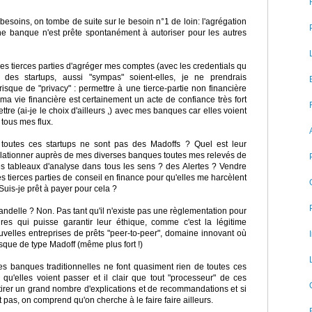
besoins, on tombe de suite sur le besoin n°1 de loin: l'agrégation
 banque n'est prête spontanément à autoriser pour les autres
es tierces parties d'agréger mes comptes (avec les credentials qu
 des startups, aussi "sympas" soient-elles, je ne prendrais
isque de "privacy" : permettre à une tierce-partie non financière
 ma vie financière est certainement un acte de confiance très fort
re (ai-je le choix d'ailleurs ,) avec mes banques car elles voient
 tous mes flux.
outes ces startups ne sont pas des Madoffs ? Quel est leur
lationner auprès de mes diverses banques toutes mes relevés de
s tableaux d'analyse dans tous les sens ? des Alertes ? Vendre
s tierces parties de conseil en finance pour qu'elles me harcèlent
Suis-je prêt à payer pour cela ?
handelle ? Non. Pas tant qu'il n'existe pas une règlementation pour
ires qui puisse garantir leur éthique, comme c'est la légitime
velles entreprises de prêts "peer-to-peer", domaine innovant où
isque de type Madoff (même plus fort !)
es banques traditionnelles ne font quasiment rien de toutes ces
qu'elles voient passer et il clair que tout "processeur" de ces
tirer un grand nombre d'explications et de recommandations et si
 pas, on comprend qu'on cherche à le faire faire ailleurs.