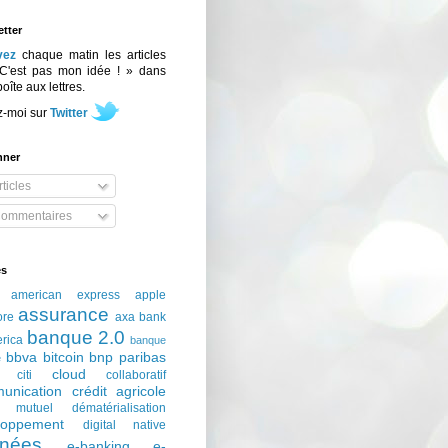
tter
vez
chaque matin les articles
C'est pas mon idée ! » dans
boîte aux lettres.
z-moi sur
Twitter
nner
ticles
ommentaires
és
american express
apple
assurance
ore
axa
bank
banque 2.0
erica
banque
bbva
bitcoin
bnp paribas
e
cloud
citi
collaboratif
unication
crédit agricole
t mutuel
dématérialisation
loppement
digital native
nées
e-banking
e-