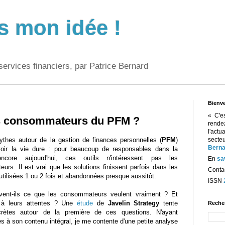
s mon idée !
services financiers, par Patrice Bernard
Bienv
« C'e
es consommateurs du PFM ?
rend
l'act
ythes autour de la gestion de finances personnelles (
PFM
)
sect
Berna
oir la vie dure : pour beaucoup de responsables dans la
ncore aujourd'hui, ces outils n'intéressent pas les
En
sa
rs. Il est vrai que les solutions finissent parfois dans les
Contac
 utilisées 1 ou 2 fois et abandonnées presque aussitôt.
ISSN
avent-ils ce que les consommateurs veulent vraiment ? Et
t à leurs attentes ? Une
étude
de
Javelin Strategy
tente
Reche
crètes autour de la première de ces questions. N'ayant
 à son contenu intégral, je me contente d'une petite analyse