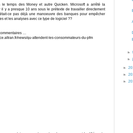
 le temps des Money et autre Quicken. Microsoft a arrêté la
 il y a presque 10 ans sous le prétexte de travailler directement
'était-ce pas déjà une manoeuvre des banques pour empêcher
es et les analyses avec ce type de logiciel ??
commentaires ....
ance.altran.fr/news/qu-attendent-les-consommateurs-du-pfm
►
►
►
20
►
20
►
20