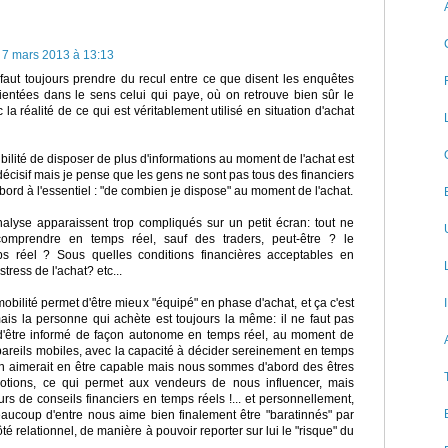
7 mars 2013 à 13:13
 faut toujours prendre du recul entre ce que disent les enquêtes
rientées dans le sens celui qui paye, où on retrouve bien sûr le
c la réalité de ce qui est véritablement utilisé en situation d'achat
ibilité de disposer de plus d'informations au moment de l'achat est
décisif mais je pense que les gens ne sont pas tous des financiers
bord à l'essentiel : "de combien je dispose" au moment de l'achat.
nalyse apparaissent trop compliqués sur un petit écran: tout ne
omprendre en temps réel, sauf des traders, peut-être ? le
s réel ? Sous quelles conditions financières acceptables en
tress de l'achat? etc...
bilité permet d'être mieux "équipé" en phase d'achat, et ça c'est
ais la personne qui achète est toujours la même: il ne faut pas
é d'être informé de façon autonome en temps réel, au moment de
pareils mobiles, avec la capacité à décider sereinement en temps
On aimerait en être capable mais nous sommes d'abord des êtres
otions, ce qui permet aux vendeurs de nous influencer, mais
s de conseils financiers en temps réels !... et personnellement,
ucoup d'entre nous aime bien finalement être "baratinnés" par
té relationnel, de manière à pouvoir reporter sur lui le "risque" du