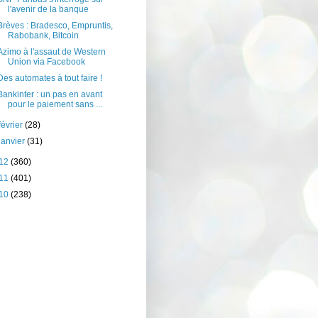
l'avenir de la banque
Brèves : Bradesco, Empruntis,
Rabobank, Bitcoin
Azimo à l'assaut de Western
Union via Facebook
Des automates à tout faire !
Bankinter : un pas en avant
pour le paiement sans ...
février
(28)
janvier
(31)
12
(360)
11
(401)
10
(238)