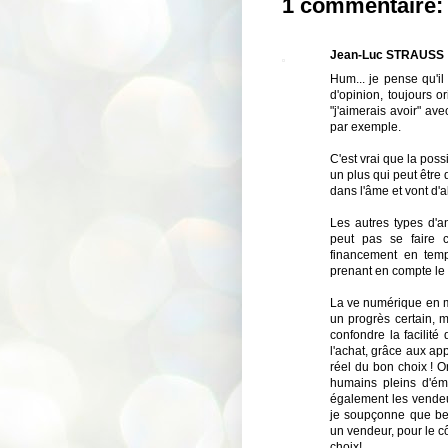
1 commentaire:
Jean-Luc STRAUSS
Hum... je pense qu'il
d'opinion, toujours o
"j'aimerais avoir" ave
par exemple.
C'est vrai que la poss
un plus qui peut être 
dans l'âme et vont d'a
Les autres types d'a
peut pas se faire c
financement en temp
prenant en compte le s
La ve numérique en mo
un progrès certain, m
confondre la facilit
l'achat, grâce aux ap
réel du bon choix ! 
humains pleins d'ém
également les vendeur
je soupçonne que bea
un vendeur, pour le cô
choix!