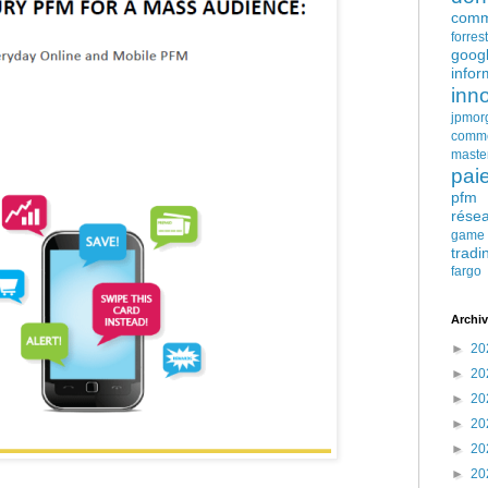
comm
forres
goog
infor
inn
jpmor
comm
maste
pai
pfm
rése
game
tradi
fargo
Archiv
►
20
►
20
►
20
►
20
►
20
►
20