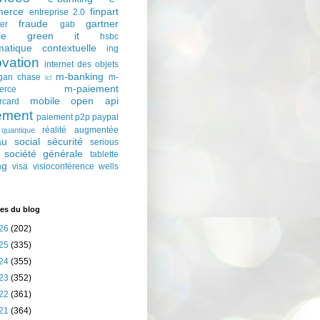
erce
finpart
entreprise 2.0
fraude
gartner
ter
gab
le
green it
hsbc
matique contextuelle
ing
ovation
internet des objets
m-banking
gan chase
m-
lcl
m-paiement
erce
mobile
open api
rcard
ement
paiement p2p
paypal
réalité augmentée
quantique
au social
sécurité
serious
société générale
tablette
ng
visa
visioconférence
wells
es du blog
26
(202)
25
(335)
24
(355)
23
(352)
22
(361)
21
(364)