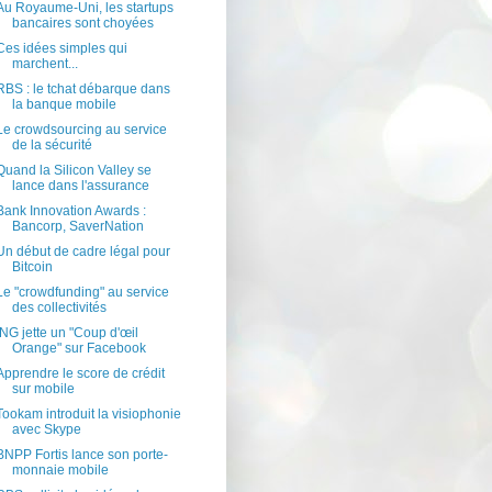
Au Royaume-Uni, les startups
bancaires sont choyées
Ces idées simples qui
marchent...
RBS : le tchat débarque dans
la banque mobile
Le crowdsourcing au service
de la sécurité
Quand la Silicon Valley se
lance dans l'assurance
Bank Innovation Awards :
Bancorp, SaverNation
Un début de cadre légal pour
Bitcoin
Le "crowdfunding" au service
des collectivités
ING jette un "Coup d'œil
Orange" sur Facebook
Apprendre le score de crédit
sur mobile
Tookam introduit la visiophonie
avec Skype
BNPP Fortis lance son porte-
monnaie mobile