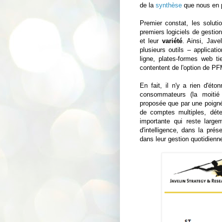
de la
synthèse
que nous en 
Premier constat, les soluti
premiers logiciels de gestio
et leur
variété
. Ainsi, Jave
plusieurs outils – applicat
ligne, plates-formes web t
contentent de l'option de PF
En fait, il n'y a rien d'ét
consommateurs (la moitié
proposée que par une poigné
de comptes multiples, déten
importante qui reste largem
d'intelligence, dans la prés
dans leur gestion quotidienn