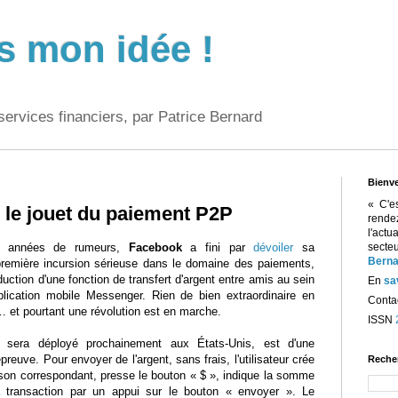
s mon idée !
services financiers, par Patrice Bernard
Bienv
« C'e
le jouet du paiement P2P
rend
l'act
s années de rumeurs,
Facebook
a fini par
dévoiler
sa
sect
Berna
première incursion sérieuse dans le domaine des paiements,
oduction d'une fonction de transfert d'argent entre amis au sein
En
sa
lication mobile Messenger. Rien de bien extraordinaire en
Contac
 et pourtant une révolution est en marche.
ISSN
i sera déployé prochainement aux États-Unis, est d'une
preuve. Pour envoyer de l'argent, sans frais, l'utilisateur crée
Reche
 son correspondant, presse le bouton « $ », indique la somme
a transaction par un appui sur le bouton « envoyer ». Le