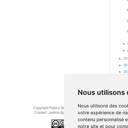
►
►
►
20
►
20
►
20
►
20
►
20
Nous utilisons
Nous utilisons des cook
Copyright Patrice Bernard © 2010-2025
votre expérience de na
Contact : patrice [à] cestpasmonidee.fr
contenu personnalisé et
notre site et pour com