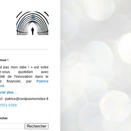
enue !
st pas mon idée ! » est votre
ez-vous quotidien avec
ualité de l'innovation dans le
eur financier, par
Patrice
rd
.
voir plus
…
t :
patrice@cestpasmonidee.fr
2551-539X
rcher