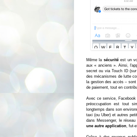
Même la
sécurité
est un vo
aux « anciens ». Ainsi, l'ap
secret ou via Touch ID (sur 
des mécanismes de lutte cont
la gestion des accès – sont 
de paiement, tout en contribu
Avec ce service, Facebook n
préoccupation est tout sim
longtemps dans son environn
taxi (ou Uber) et autres pet
dans Messenger, le réseau 
une autre application
, fut-
Grâce à des revenus public