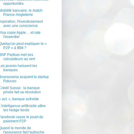
opportunités
Mobilité bancaire, le match
France-Angleterre
Aspiration, l'investissement
avec une conscience
Visa copie Apple… et rate
l'essentiel
Quelqu'un peut expliquer le «
P2P » à IBM ?
BNP Paribas met ses
calculateurs au vert
Les jeunes haïssent les
banques
Boursorama acquiert la startup
Fiduceo
Crédit Suisse : la banque
privée fait sa révolution
« act. », banque activiste
L'intelligence artificielle attire
les hedge funds
Facebook casse le jouet du
paiement P2P
Quand le monde de
l'assurance fait l'autruche