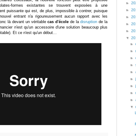
►
20
 plates-formes existantes se trouvent exposées à une
►
20
nt puissante qui est, de plus, impossible à contrer, puisque
ouvel entrant n'a rigoureusement aucun rapport avec les
►
20
nc là devant un véritable
cas d'école
de la
disruption
de la
►
20
inancier n'est qu'un accessoire d'une solution beaucoup plus
►
20
fitable). Et ce n'est qu'un début…
▼
20
►
►
►
►
►
►
►
►
►
▼