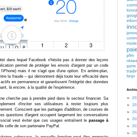
comm
forres
goog
infor
inn
jpmor
comm
maste
pai
pfm
let dans lequel Facebook n'hésite pas à donner des leçons
rése
plication permet de protéger les envois d'argent par un code
game
l'iPhone) mais il ne s'agit que d'une option. En arrière-plan,
tradi
re la fraude – qui démontrent déjà toute leur efficacité dans
fargo
actifs en permanence et garantissent l'intégrité des données
ant, là encore, à la qualité de l'expérience.
Archiv
►
20
e cherche pas à prendre pied dans le secteur financier. Sa
plement d'inciter ses utilisateurs à rester toujours plus
►
20
ement. Conscient que les partages d'addition, de courses de
►
20
ites questions d'argent occupent largement les conversations
►
20
social veut éviter que ces usages entraînent le
passage à
elle celle de son partenaire PayPal.
►
20
►
20
itaires colossaux, la nouvelle fonction peut être proposée