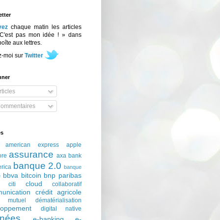
tter
vez
chaque matin les articles
C'est pas mon idée ! » dans
boîte aux lettres.
z-moi sur
Twitter
nner
ticles
ommentaires
és
american express
apple
assurance
ore
axa
bank
banque 2.0
erica
banque
bbva
bitcoin
bnp paribas
e
cloud
citi
collaboratif
unication
crédit agricole
t mutuel
dématérialisation
loppement
digital native
nées
e-banking
e-