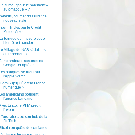
Un sursaut pour le paiement «
automatique » ?
Zenefits, courtier d'assurance
nouveau style
Tips n'Tricks, par le Crédit
Mutuel Arkéa
La banque qui mesure votre
bien-être financier
Le Village de NAB séduit les
entrepreneurs
Comparateur d'assurances
Google : et après ?
Les banques se ruent sur
l'Apple Watch
[Hors Sujet] Où est la France
numérique ?
Les américains boudent
l'agence bancaire
Avec Linxo, le PFM prédit
l'avenir
L'Australie crée son hub de la
FinTech
Bitcoin en quête de confiance
L'inclusion financière, nouvel