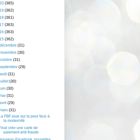
20
(365)
19
(362)
18
(361)
17
(363)
16
(363)
15
(362)
décembre
(31)
novembre
(30)
octobre
(31)
septembre
(29)
août
(31)
juillet
(30)
juin
(30)
mai
(31)
avril
(29)
mars
(31)
La FBF joue sur la peur face à
la modernité
Final crée une carte de
paiement anti-fraude
Nouveau Facebook, nouvelles