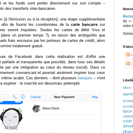
ifié et les fonds sont portés directement sur son compte –
ls des transferts inter-bancaires.
Newsle
Rece
ion (à l'émission ou à la réception), une étape supplémentaire
de « 
 afin de fournir les coordonnées de la
carte bancaire
sur
votre 
tures seront imputées. Seules les cartes de débit Visa et
Suive
 (dans un premier temps ?), en raison des ambiguïtés que
uels frais encourus par les porteurs de cartes de crédit, alors
comme totalement gratuit.
S’abo
Ar
ure de Facebook dans cette réalisation est d'offrir une
 parfaite et transparente que possible, dans tous ses détails
C
tée par une intégration au cœur du réseau social). Dans ce
trêmement convaincant et pourrait aisément inspirer tous ceux
du même acabit. Ces derniers – dont plusieurs
banques
– n'ont
Libell
à espérer : le marché est désormais préempté.
allianz
appst
of am
postal
bpce
comm
crédi
déve
don