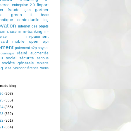
erce
finpart
entreprise 2.0
fraude
gartner
ter
gab
le
green it
hsbc
matique contextuelle
ing
ovation
internet des objets
m-banking
gan chase
m-
lcl
m-paiement
erce
mobile
open api
rcard
ement
paiement p2p
paypal
réalité augmentée
quantique
au social
sécurité
serious
société générale
tablette
ng
visa
visioconférence
wells
es du blog
26
(203)
25
(335)
24
(355)
23
(352)
22
(361)
21
(364)