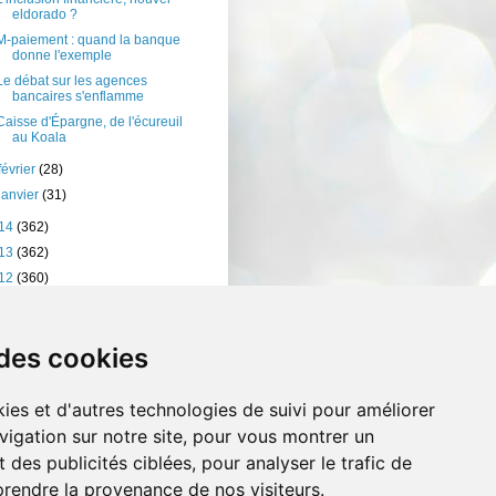
eldorado ?
M-paiement : quand la banque
donne l'exemple
Le débat sur les agences
bancaires s'enflamme
Caisse d'Épargne, de l'écureuil
au Koala
février
(28)
janvier
(31)
14
(362)
13
(362)
12
(360)
11
(401)
10
(238)
 des cookies
ies et d'autres technologies de suivi pour améliorer
vigation sur notre site, pour vous montrer un
 des publicités ciblées, pour analyser le trafic de
prendre la provenance de nos visiteurs.