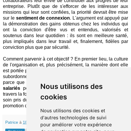
collaborateurs leur envie de contribuer aux progrès de leur
entreprise. Plutôt que de s'efforcer de les intéresser aux
missions qui leur sont confiées, la priorité devrait être mise
sur le
sentiment de connexion
. L'argument est appuyé par
la démonstration des gains obtenus chez les individus qui
ont la conviction d'être vus et entendus, valorisés et
soutenus dans leur quotidien : ils sont en meilleure santé,
plus impliqués dans leur travail et, finalement, fidèles par
conviction plus que par sécurité.
Comment parvenir à cet objectif ? En premier lieu, la culture
de l'organisation et, plus précisément, la manière dont elle
est portée par le management dans la relation vis-à-vis des
subordonnés sont évidemment cruciales. Mais (et aussi
parce que c'est ce que vend MetLife) les
avantages aux
Nous utilisons des
salariés
peuvent jouer un rôle important, notamment à
travers la forme de reconnaissance qu'ils représentent, via le
cookies
soin pris du bien-être (y compris financier) de chacun et la
promotion de valeurs autres que la performance.
Nous utilisons des cookies et
d'autres technologies de suivi
Patrice
à
18:45
pour améliorer votre expérience