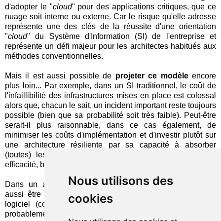
d'adopter le "
cloud
" pour des applications critiques, que ce
nuage soit interne ou externe. Car le risque qu'elle adresse
représente une des clés de la réussite d'une orientation
"
cloud
" du Système d'Information (SI) de l'entreprise et
représente un défi majeur pour les architectes habitués aux
méthodes conventionnelles.
Mais il est aussi possible de
projeter ce modèle
encore
plus loin... Par exemple, dans un SI traditionnel, le coût de
l'infaillibilité des infrastructures mises en place est colossal
alors que, chacun le sait, un incident important reste toujours
possible (bien que sa probabilité soit très faible). Peut-être
serait-il plus raisonnable, dans ce cas également, de
minimiser les coûts d'implémentation et d'investir plutôt sur
une architecture résiliente par sa capacité à absorber
(toutes) les pannes ? En vérifiant en permanence son
efficacité, bien sûr !
Nous utilisons des
Dans un autre registre, les mêmes principes pourraient
aussi être appliqués dans le domaine du développement
cookies
logiciel (comme je l'ai déjà
évoqué
par le passé) et,
probablement, d'autres encores...