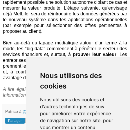
rapidement possible une solution autonome ciblant ce cas et
mesurer la valeur produite. L'étape suivante, qu'envisage
déjà MetLife, sera de réintroduire les données générées par
le nouveau système dans les applications opérationnelles
(par exemple pour sélectionner des offres pertinentes à
proposer au client).
Bien au-delà du tapage médiatique autour d'un terme à la
mode, les "big data" commencent à pénétrer le secteur des
services financiers et, surtout, à
prouver leur valeur
. Les
entreprises qui ne s'y intéressent pas dès aujourd'hui
prennent le risque de manquer des opportunités importantes
et, à court terme, de voir leurs concurrentes prendre un
Nous utilisons des
avantage décisif.
cookies
A lire également sur l'expérience MetLife, cet
article
dans
InformationWeek.
Nous utilisons des cookies et
d'autres technologies de suivi
Patrice
à
21:59
pour améliorer votre expérience
de navigation sur notre site, pour
Partager
vous montrer un contenu