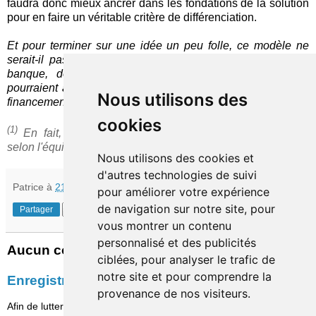
faudra donc mieux ancrer dans les fondations de la solution
pour en faire un véritable critère de différenciation.
Et pour terminer sur une idée un peu folle, ce modèle ne
serait-il pas un candidat idéal à un partenariat avec une
banque, dont les agences dispersées sur le territoire
pourraient ainsi jouer un rôle de relais des campagnes de
Nous utilisons des
financement au plus près de leurs cibles ?
cookies
(1)
En fait, une cinquantaine de projets ont été financés,
selon l'équipe de Bulb in Town.
Nous utilisons des cookies et
d'autres technologies de suivi
Patrice
à
21:35
pour améliorer votre expérience
de navigation sur notre site, pour
Partager
vous montrer un contenu
personnalisé et des publicités
Aucun commentaire:
ciblées, pour analyser le trafic de
notre site et pour comprendre la
Enregistrer un commentaire
provenance de nos visiteurs.
Afin de lutter contre le spam, les commentaires ne