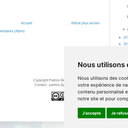
Accueil
Article plus ancien
►
mentaires (Atom)
►
20
►
20
►
20
►
20
Nous utilisons
Nous utilisons des cook
Copyright Patrice Bernard © 2010-2025
votre expérience de na
Contact : patrice [à] cestpasmonidee.fr
contenu personnalisé et
notre site et pour com
J'accepte
Je refus