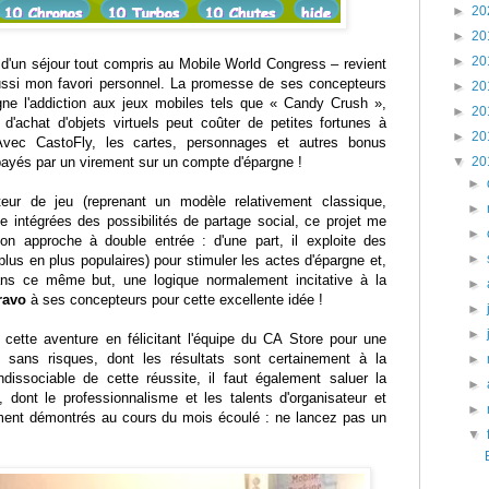
►
20
►
20
►
20
é d'un séjour tout compris au Mobile World Congress – revient
ussi mon favori personnel. La promesse de ses concepteurs
►
20
gne l'addiction aux jeux mobiles tels que « Candy Crush »,
►
20
d'achat d'objets virtuels peut coûter de petites fortunes à
►
20
Avec CastoFly, les cartes, personnages et autres bonus
payés par un virement sur un compte d'épargne !
▼
20
►
eur de jeu (reprenant un modèle relativement classique,
►
e intégrées des possibilités de partage social, ce projet me
►
son approche à double entrée : d'une part, il exploite des
►
 plus en plus populaires) pour stimuler les actes d'épargne et,
 dans ce même but, une logique normalement incitative à la
►
ravo
à ses concepteurs pour cette excellente idée !
►
►
e cette aventure en félicitant l'équipe du CA Store pour une
on sans risques, dont les résultats sont certainement à la
►
dissociable de cette réussite, il faut également saluer la
►
, dont le professionnalisme et les talents d'organisateur et
►
ément démontrés au cours du mois écoulé : ne lancez pas un
▼