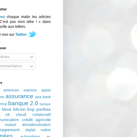
tter
vez
chaque matin les articles
C'est pas mon idée ! » dans
boîte aux lettres.
z-moi sur
Twitter
nner
ticles
ommentaires
és
american express
apple
assurance
ore
axa
bank
banque 2.0
erica
banque
bbva
bitcoin
bnp paribas
e
cloud
citi
collaboratif
unication
crédit agricole
t mutuel
dématérialisation
loppement
digital native
nées
e-banking
e-