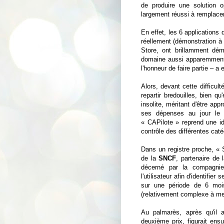
de produire une solution op
largement réussi à remplacer
En effet, les 6 applications 
réellement (démonstration à l
Store, ont brillamment dém
domaine aussi apparemment au
l'honneur de faire partie – 
Alors, devant cette difficul
repartir bredouilles, bien q
insolite, méritant d'être ap
ses dépenses au jour le j
« CAPilote » reprend une id
contrôle des différentes caté
Dans un registre proche, « S
de la
SNCF
, partenaire de 
décerné par la compagnie
l'utilisateur afin d'identifi
sur une période de 6 mois 
(relativement complexe à met
Au palmarès, après qu'il 
deuxième prix, figurait ens