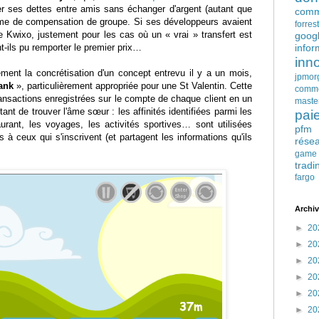
r ses dettes entre amis sans échanger d'argent (autant que
comm
me de compensation de groupe. Si ses développeurs avaient
forres
e Kwixo, justement pour les cas où un « vrai » transfert est
goog
t-ils pu remporter le premier prix…
infor
inn
ement la concrétisation d'un concept entrevu il y a un mois,
jpmor
ank
», particulièrement appropriée pour une St Valentin. Cette
comm
ransactions enregistrées sur le compte de chaque client en un
maste
nt de trouver l'âme sœur : les affinités identifiées parmi les
pai
urant, les voyages, les activités sportives… sont utilisées
pfm
 à ceux qui s'inscrivent (et partagent les informations qu'ils
rése
game
tradi
fargo
Archiv
►
20
►
20
►
20
►
20
►
20
►
20