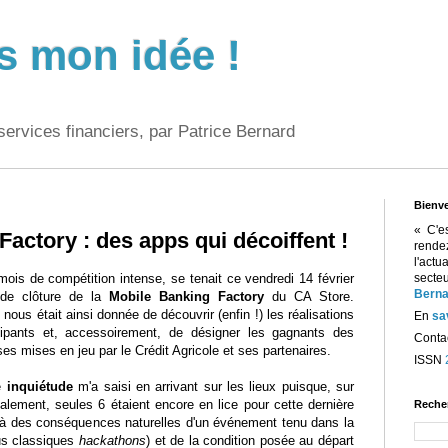
s mon idée !
services financiers, par Patrice Bernard
Bienv
« C'e
actory : des apps qui décoiffent !
rend
l'act
ois de compétition intense, se tenait ce vendredi 14 février
sect
Berna
 de clôture de la
Mobile Banking Factory
du CA Store.
 nous était ainsi donnée de découvrir (enfin !) les réalisations
En
sa
cipants et, accessoirement, de désigner les gagnants des
Contac
s mises en jeu par le Crédit Agricole et ses partenaires.
ISSN
te
inquiétude
m'a saisi en arrivant sur les lieux puisque, sur
tialement, seules 6 étaient encore en lice pour cette dernière
Reche
 là des conséquences naturelles d'un événement tenu dans la
us classiques
hackathons
) et de la condition posée au départ