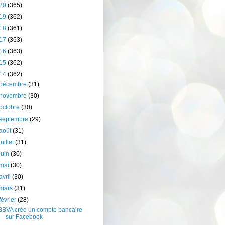
20
(365)
19
(362)
18
(361)
17
(363)
16
(363)
15
(362)
14
(362)
décembre
(31)
novembre
(30)
octobre
(30)
septembre
(29)
août
(31)
juillet
(31)
juin
(30)
mai
(30)
avril
(30)
mars
(31)
février
(28)
BBVA crée un compte bancaire
sur Facebook