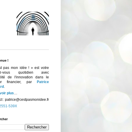
enue !
st pas mon idée ! » est votre
ez-vous quotidien avec
ualité de l'innovation dans le
eur financier, par
Patrice
rd
.
voir plus
…
t :
patrice@cestpasmonidee.fr
2551-539X
rcher