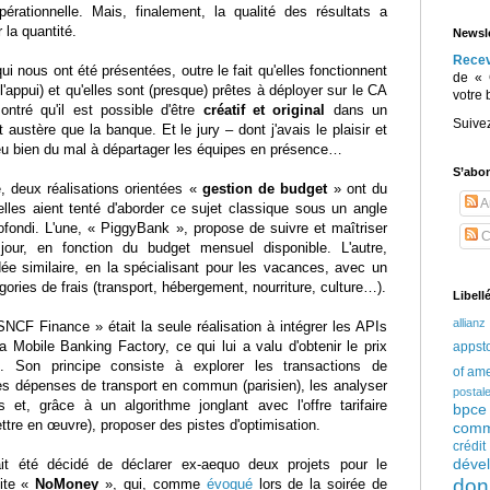
érationnelle. Mais, finalement, la qualité des résultats a
 la quantité.
Newsle
Rece
qui nous ont été présentées, outre le fait qu'elles fonctionnent
de « 
'appui) et qu'elles sont (presque) prêtes à déployer sur le CA
votre 
ontré qu'il est possible d'être
créatif et original
dans un
Suive
stère que la banque. Et le jury – dont j'avais le plaisir et
a eu bien du mal à départager les équipes en présence…
S’abo
té, deux réalisations orientées «
gestion de budget
» ont du
Ar
u'elles aient tenté d'aborder ce sujet classique sous un angle
profondi. L'une, « PiggyBank », propose de suivre et maîtriser
C
our, en fonction du budget mensuel disponible. L'autre,
ée similaire, en la spécialisant pour les vacances, avec un
gories de frais (transport, hébergement, nourriture, culture…).
Libell
allianz
NCF Finance » était la seule réalisation à intégrer les APIs
la Mobile Banking Factory, ce qui lui a valu d'obtenir le prix
appst
. Son principe consiste à explorer les transactions de
of am
er ses dépenses de transport en commun (parisien), les analyser
postal
et, grâce à un algorithme jonglant avec l'offre tarifaire
bpce
tre en œuvre), proposer des pistes d'optimisation.
comm
crédi
déve
ait été décidé de déclarer ex-aequo deux projets pour le
don
uite «
NoMoney
», qui, comme
évoqué
lors de la soirée de