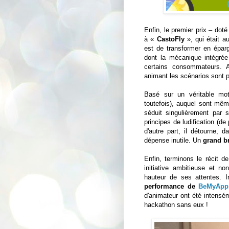
Enfin, le premier prix – dot
à «
CastoFly
», qui était a
est de transformer en épar
dont la mécanique intégrée 
certains consommateurs. 
animant les scénarios sont 
Basé sur un véritable mot
toutefois), auquel sont mêm
séduit singulièrement par 
principes de ludification (de
d'autre part, il détourne,
dépense inutile. Un
grand b
Enfin, terminons le récit d
initiative ambitieuse et n
hauteur de ses attentes. In
performance de
BeMyApp
d'animateur ont été intens
hackathon sans eux !