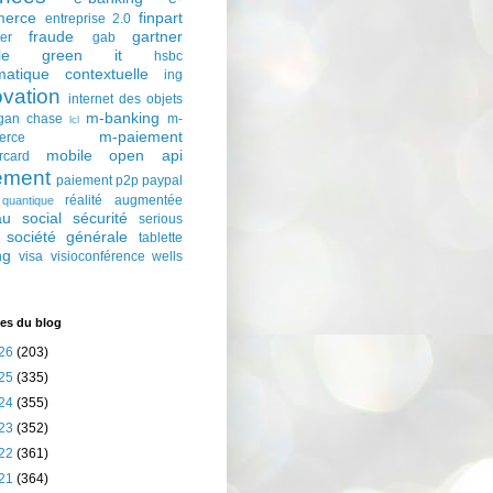
erce
finpart
entreprise 2.0
fraude
gartner
ter
gab
le
green it
hsbc
matique contextuelle
ing
ovation
internet des objets
m-banking
gan chase
m-
lcl
m-paiement
erce
mobile
open api
rcard
ement
paiement p2p
paypal
réalité augmentée
quantique
au social
sécurité
serious
société générale
tablette
ng
visa
visioconférence
wells
es du blog
26
(203)
25
(335)
24
(355)
23
(352)
22
(361)
21
(364)