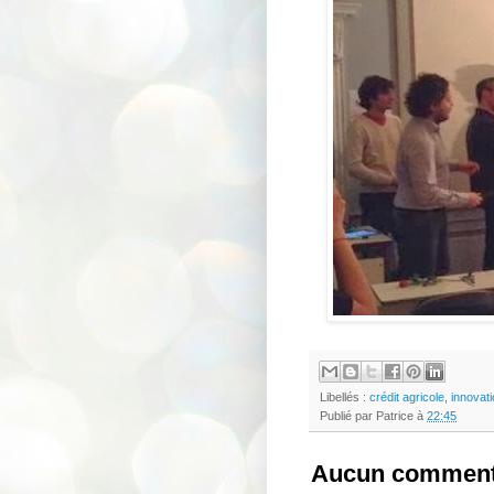
Libellés :
crédit agricole
,
innovat
Publié par
Patrice
à
22:45
Aucun comment