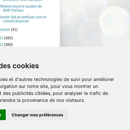
WiSeed reçoit le soutien de
BNP Paribas
Bankin' fait un petit pas vers le
conseil financier
janvier
(31)
13
(362)
12
(360)
11
(401)
10
(238)
 des cookies
ies et d'autres technologies de suivi pour améliorer
vigation sur notre site, pour vous montrer un
 des publicités ciblées, pour analyser le trafic de
prendre la provenance de nos visiteurs.
e
Changer mes préférences