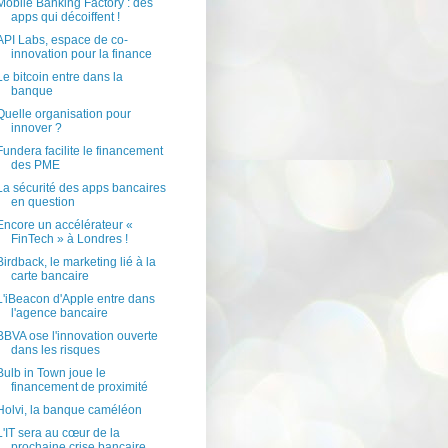
Mobile Banking Factory : des
apps qui décoiffent !
API Labs, espace de co-
innovation pour la finance
Le bitcoin entre dans la
banque
Quelle organisation pour
innover ?
Fundera facilite le financement
des PME
La sécurité des apps bancaires
en question
Encore un accélérateur «
FinTech » à Londres !
Birdback, le marketing lié à la
carte bancaire
L'iBeacon d'Apple entre dans
l'agence bancaire
BBVA ose l'innovation ouverte
dans les risques
Bulb in Town joue le
financement de proximité
Holvi, la banque caméléon
L'IT sera au cœur de la
prochaine crise bancaire