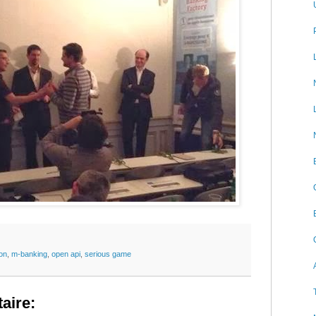
ion
,
m-banking
,
open api
,
serious game
aire: