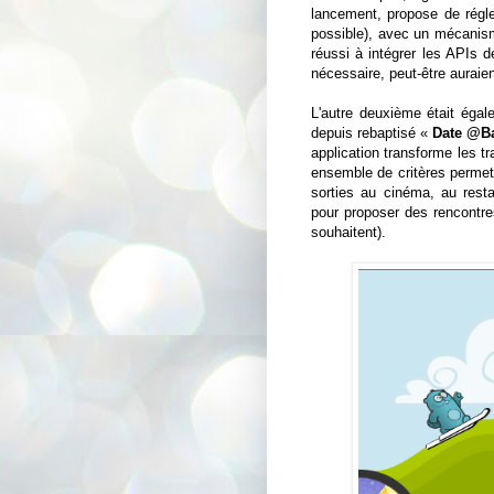
lancement, propose de régle
possible), avec un mécanis
réussi à intégrer les APIs d
nécessaire, peut-être auraien
L'autre deuxième était égal
depuis rebaptisé «
Date @B
application transforme les t
ensemble de critères permetta
sorties au cinéma, au resta
pour proposer des rencontres
souhaitent).