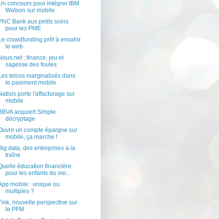
Un concours pour intégrer IBM
Watson sur mobile
PNC Bank aux petits soins
pour les PME
Le crowdfunding prêt à envahir
le web
Nous.net : finance, jeu et
sagesse des foules
Les telcos marginalisés dans
le paiement mobile
Natixis porte l'affacturage sur
mobile
BBVA acquiert Simple :
décryptage
Ouvrir un compte épargne sur
mobile, ça marche !
Big data, des entreprises à la
traîne
Quelle éducation financière
pour les enfants du mo...
App mobile : unique ou
multiples ?
Tink, nouvelle perspective sur
le PFM