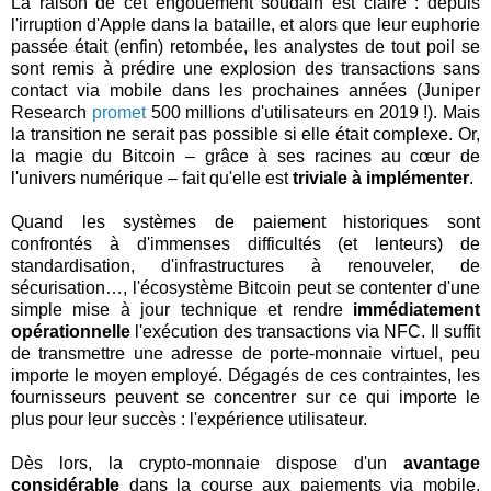
La raison de cet engouement soudain est claire : depuis
l'irruption d'Apple dans la bataille, et alors que leur euphorie
passée était (enfin) retombée, les analystes de tout poil se
sont remis à prédire une explosion des transactions sans
contact via mobile dans les prochaines années (Juniper
Research
promet
500 millions d'utilisateurs en 2019 !). Mais
la transition ne serait pas possible si elle était complexe. Or,
la magie du Bitcoin – grâce à ses racines au cœur de
l'univers numérique – fait qu'elle est
triviale à implémenter
.
Quand les systèmes de paiement historiques sont
confrontés à d'immenses difficultés (et lenteurs) de
standardisation, d'infrastructures à renouveler, de
sécurisation…, l'écosystème Bitcoin peut se contenter d'une
simple mise à jour technique et rendre
immédiatement
opérationnelle
l'exécution des transactions via NFC. Il suffit
de transmettre une adresse de porte-monnaie virtuel, peu
importe le moyen employé. Dégagés de ces contraintes, les
fournisseurs peuvent se concentrer sur ce qui importe le
plus pour leur succès : l'expérience utilisateur.
Dès lors, la crypto-monnaie dispose d'un
avantage
considérable
dans la course aux paiements via mobile,