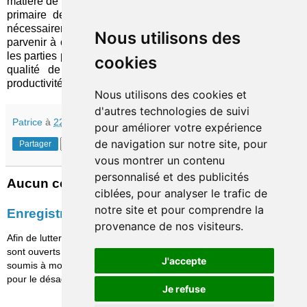
matière de santé et de bien-être, en complément de son rôle
primaire de remboursement des soins. La démarche est
nécessairement prudente mais, avec la maturité, elle devrait
Nous utilisons des
parvenir à créer de
nouveaux comportements
dont toutes
les parties prenantes tireront les bénéfices, les uns pour leur
cookies
qualité de vie, les autres (employeurs) en termes de
productivité et elle-même sur sa rentabilité.
Nous utilisons des cookies et
d'autres technologies de suivi
Patrice
à
22:10
pour améliorer votre expérience
de navigation sur notre site, pour
Partager
vous montrer un contenu
personnalisé et des publicités
Aucun commentaire:
ciblées, pour analyser le trafic de
notre site et pour comprendre la
Enregistrer un commentaire
provenance de nos visiteurs.
Afin de lutter contre le spam, les commentaires ne
sont ouverts qu'aux personnes identifiées et sont
J'accepte
soumis à modération (je suis sincèrement désolé
pour le désagrément causé…)
Je refuse