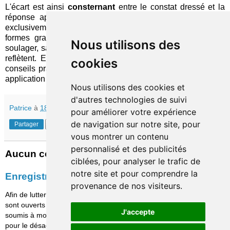
L'écart est ainsi
consternant
entre le constat dressé et la
réponse apportée. Lloyds agit comme si elle considérait
exclusivement les hésitations de ses clients face aux plates-
formes grand public, que sa solution est en mesure de
Nous utilisons des
soulager, sans prendre garde aux attentes que leurs usages
reflètent. En effet, les adeptes de l'IA cherchent bien des
cookies
conseils pratiques et non une navigation facilitée dans leur
application bancaire…
Nous utilisons des cookies et
d'autres technologies de suivi
Patrice
à
18:30
pour améliorer votre expérience
de navigation sur notre site, pour
Partager
vous montrer un contenu
personnalisé et des publicités
Aucun commentaire:
ciblées, pour analyser le trafic de
notre site et pour comprendre la
Enregistrer un commentaire
provenance de nos visiteurs.
Afin de lutter contre le spam, les commentaires ne
sont ouverts qu'aux personnes identifiées et sont
J'accepte
soumis à modération (je suis sincèrement désolé
pour le désagrément causé…)