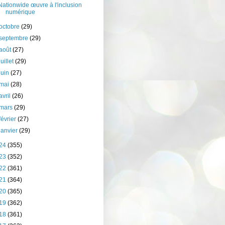
Nationwide œuvre à l'inclusion
numérique
octobre
(29)
septembre
(29)
août
(27)
juillet
(29)
juin
(27)
mai
(28)
avril
(26)
mars
(29)
février
(27)
janvier
(29)
24
(355)
23
(352)
22
(361)
21
(364)
20
(365)
19
(362)
18
(361)