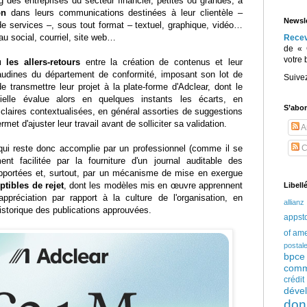
g des entreprises du secteur financier, petites ou grandes, à
on
dans leurs communications destinées à leur clientèle –
Newsle
de services –, sous tout format – textuel, graphique, vidéo…
au social, courriel, site web…
Rece
de « 
votre 
 les allers-retours
entre la création de contenus et leur
udines du département de conformité, imposant son lot de
Suive
 de transmettre leur projet à la plate-forme d'Adclear, dont le
ficielle évalue alors en quelques instants les écarts, en
S’abo
 claires contextualisées, en général assorties de suggestions
rmet d'ajuster leur travail avant de solliciter sa validation.
Ar
qui reste donc accomplie par un professionnel (comme il se
C
ent facilitée par la fourniture d'un journal auditable des
portées et, surtout, par un mécanisme de mise en exergue
ptibles de rejet
, dont les modèles mis en œuvre apprennent
Libell
'appréciation par rapport à la culture de l'organisation, en
allianz
istorique des publications approuvées.
appst
of am
postal
bpce
comm
crédi
déve
don