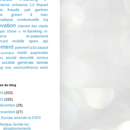
erce
finpart
entreprise 2.0
fraude
gartner
ter
gab
le
green it
hsbc
matique contextuelle
ing
ovation
internet des objets
m-banking
gan chase
m-
lcl
m-paiement
erce
mobile
open api
rcard
ement
paiement p2p
paypal
réalité augmentée
quantique
au social
sécurité
serious
société générale
tablette
ng
visa
visioconférence
wells
es du blog
26
(203)
25
(335)
décembre
(28)
novembre
(27)
L'Europe amende la DSP2
Westpac facilite les
désabonnements