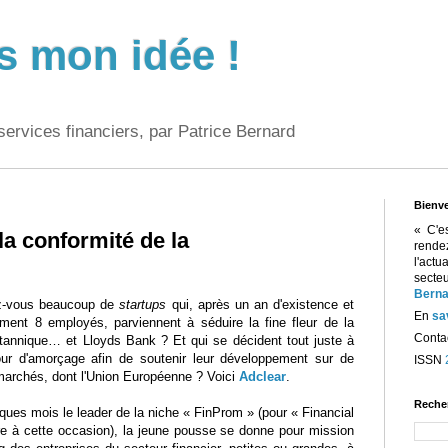
s mon idée !
services financiers, par Patrice Bernard
Bienv
« C'e
 la conformité de la
rend
l'act
sect
Berna
z-vous beaucoup de
startups
qui, après un an d'existence et
En
sa
ment 8 employés, parviennent à séduire la fine fleur de la
Contac
itannique… et Lloyds Bank ? Et qui se décident tout juste à
ur d'amorçage afin de soutenir leur développement sur de
ISSN
archés, dont l'Union Européenne ? Voici
Adclear
.
Reche
ues mois le leader de la niche « FinProm » (pour « Financial
e à cette occasion), la jeune pousse se donne pour mission