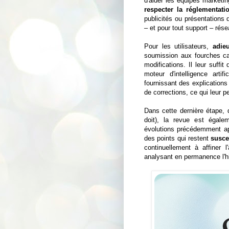
d'aider les équipes marketin
respecter la réglementati
publicités ou présentations 
– et pour tout support – rése
Pour les utilisateurs,
adieu
soumission aux fourches ca
modifications. Il leur suffit
moteur d'intelligence arti
fournissant des explications
de corrections, ce qui leur pe
Dans cette dernière étape, 
doit), la revue est égalem
évolutions précédemment ap
des points qui restent
susce
continuellement à affiner l
analysant en permanence l'h