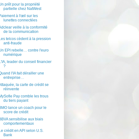
Un prêt pour la propriété
partielle chez NatWest
Paiement à l'œil sur les
lunettes connectées
Adclear veille à la conformité
de la communication
Les telcos cèdent à la pression
anti-fraude
Un EPI rebelle… contre l'euro
numérique
L'IA, leader du conseil financier
?
Quand l'IA fait dérailler une
entreprise…
Attaquée, la carte de crédit se
réinvente
MySofie Pay comble les trous
du tiers payant
BMO lance un coach pour le
score de crédit
BBVA sensibilise aux biais
comportementaux
Le crédit en API selon U.S.
Bank