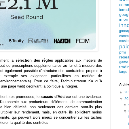
comm
forres
goog
infor
inn
jpmor
comm
maste
pai
pfm
rése
emment la
sélection des règles
applicables aux métiers de
game
jout de prescriptions supplémentaires au fur et à mesure des
tradi
est également possible d'introduire des contraintes propres à
fargo
ar exemple ses exigences particulières en matière de
 environnementale). Pour ce faire, l'administrateur n'a qu'à
Archiv
une page web) décrivant la politique à intégrer.
►
20
 tient ses promesses, le
succès d'Adclear
est une évidence.
▼
20
autonomie aux producteurs d'éléments de communication
►
e bien délimité, non seulement ces derniers sont-ils plus
▼
ltiplier leur rendement, mais, en outre, ils sollicitent moins
ormité, qui peuvent alors mieux se concentrer sur les tâches
liorer la qualité des contrôles.