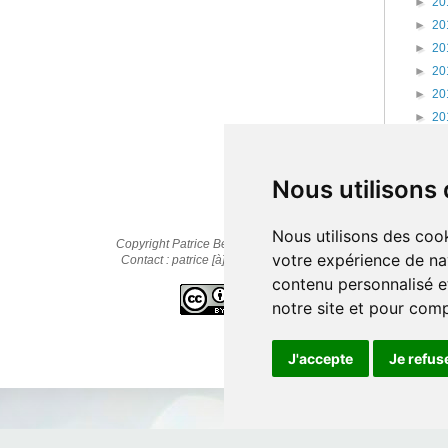
►
20
►
20
►
20
►
20
►
20
►
20
►
20
►
20
Nous utilisons
Nous utilisons des cook
Copyright Patrice Bernard © 2010-2025
votre expérience de na
Contact : patrice [à] cestpasmonidee.fr
contenu personnalisé et
notre site et pour com
J'accepte
Je refus