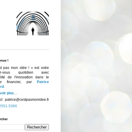
enue !
st pas mon idée ! » est votre
ez-vous quotidien avec
ualité de l'innovation dans le
eur financier, par
Patrice
rd
.
voir plus
…
t :
patrice@cestpasmonidee.fr
2551-539X
rcher