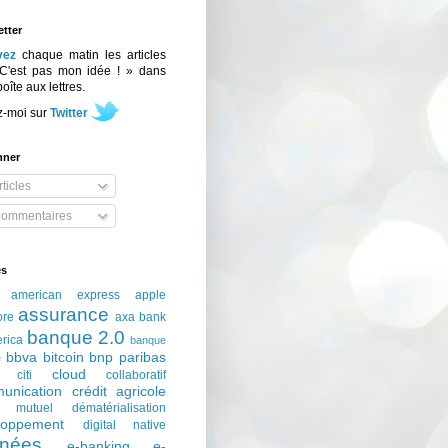
tter
vez
chaque matin les articles
C'est pas mon idée ! » dans
boîte aux lettres.
z-moi sur
Twitter
nner
ticles
ommentaires
és
american express
apple
assurance
ore
axa
bank
banque 2.0
erica
banque
bbva
bitcoin
bnp paribas
e
cloud
citi
collaboratif
unication
crédit agricole
t mutuel
dématérialisation
loppement
digital native
nées
e-banking
e-