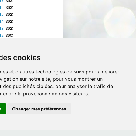
17
(363)
16
(363)
15
(362)
14
(362)
13
(362)
12
(360)
11
(401)
10
(238)
 des cookies
ies et d'autres technologies de suivi pour améliorer
vigation sur notre site, pour vous montrer un
 des publicités ciblées, pour analyser le trafic de
prendre la provenance de nos visiteurs.
e
Changer mes préférences