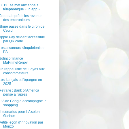
OCBC se met aux appels
téléphonique « in app »
Credolab prédit les revenus
des emprunteurs
Shine passe dans le giron de
Cegid
Apple Pay devient accessible
par QR code
Les assureurs s'inquiètent de
l'IA
Sofinco finance
MaPrimeRénov'
Un rappel utile de Lloyds aux
consommateurs
Les français et l'épargne en
2025
Retraite : Bank of America
pense à l'après
L'IA de Google accompagne le
shopping
4 scénarios pour l'IA selon
Gartner
Petite leçon d'innovation par
Monzo