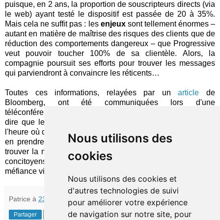
puisque, en 2 ans, la proportion de souscripteurs directs (via
le web) ayant testé le dispositif est passée de 20 à 35%.
Mais cela ne suffit pas : les
enjeux
sont tellement énormes –
autant en matière de maîtrise des risques des clients que de
réduction des comportements dangereux – que Progressive
veut pouvoir toucher 100% de sa clientèle. Alors, la
compagnie poursuit ses efforts pour trouver les messages
qui parviendront à convaincre les réticents…
Toutes ces informations, relayées par un
article
de
Bloomberg, ont été communiquées lors d'une
téléconférence sur les résultats de la compagnie : autant
dire que le sujet de l'UBI est vraiment
stratégique
! Et, à
l'heure où quelques assureurs français commencent aussi à
Nous utilisons des
en prendre conscience, il va devenir critique pour eux de
trouver la meilleure manière de présenter le concept à nos
cookies
concitoyens, qui, on le sait, sont champions du monde de la
méfiance vis-à-vis de la collecte de données…
Nous utilisons des cookies et
d'autres technologies de suivi
Patrice
à
23:16
pour améliorer votre expérience
de navigation sur notre site, pour
Partager