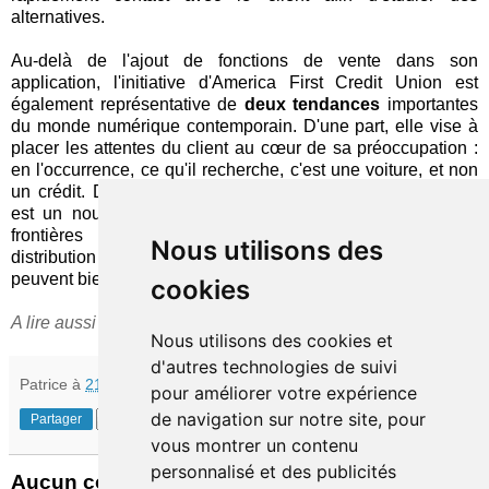
alternatives.
Au-delà de l'ajout de fonctions de vente dans son
application, l'initiative d'America First Credit Union est
également représentative de
deux tendances
importantes
du monde numérique contemporain. D'une part, elle vise à
placer les attentes du client au cœur de sa préoccupation :
en l'occurrence, ce qu'il recherche, c'est une voiture, et non
un crédit. D'autre part, l'intégration d'une place de marché
est un nouvel exemple de la disparition progressive des
frontières entre secteurs économiques : la grande
Nous utilisons des
distribution propose des services financiers, les banques
peuvent bien s'infiltrer dans le m-commerce…
cookies
A lire aussi sur le sujet :
article
American Banker.
Nous utilisons des cookies et
d'autres technologies de suivi
Patrice
à
21:41
pour améliorer votre expérience
de navigation sur notre site, pour
Partager
vous montrer un contenu
personnalisé et des publicités
Aucun commentaire: