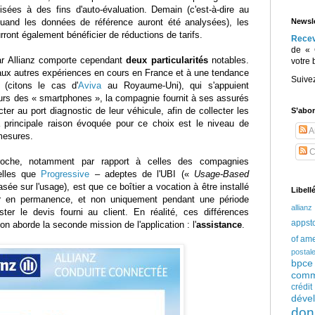
isées à des fins d'auto-évaluation. Demain (c'est-à-dire au
Newsle
uand les données de référence auront été analysées), les
ront également bénéficier de réductions de tarifs.
Rece
de « 
r Allianz comporte cependant
deux particularités
notables.
votre 
 aux autres expériences en cours en France et à une tendance
Suive
(citons le cas d'
Aviva
au Royaume-Uni), qui s'appuient
urs des « smartphones », la compagnie fournit à ses assurés
ter au port diagnostic de leur véhicule, afin de collecter les
S’abo
 principale raison évoquée pour ce choix est le niveau de
Ar
 mesures.
C
approche, notamment par rapport à celles des compagnies
telles que
Progressive
– adeptes de l'UBI («
Usage-Based
ée sur l'usage), est que ce boîtier a vocation à être installé
Libell
r en permanence, et non uniquement pendant une période
allianz
ster le devis fourni au client. En réalité, ces différences
appst
on aborde la seconde mission de l'application : l'
assistance
.
of am
postal
bpce
comm
crédi
déve
don