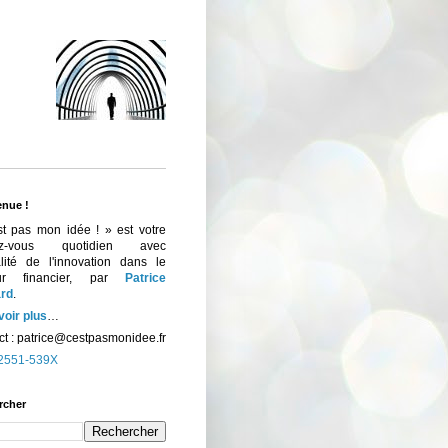
enue !
st pas mon idée ! » est votre
ez-vous quotidien avec
ualité de l'innovation dans le
eur financier, par
Patrice
rd
.
voir plus
…
t :
patrice@cestpasmonidee.fr
2551-539X
rcher