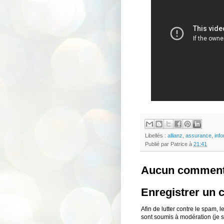
Libellés :
allianz
,
assurance
,
inf
Publié par
Patrice
à
21:41
Aucun comment
Enregistrer un
Afin de lutter contre le spam,
sont soumis à modération (je