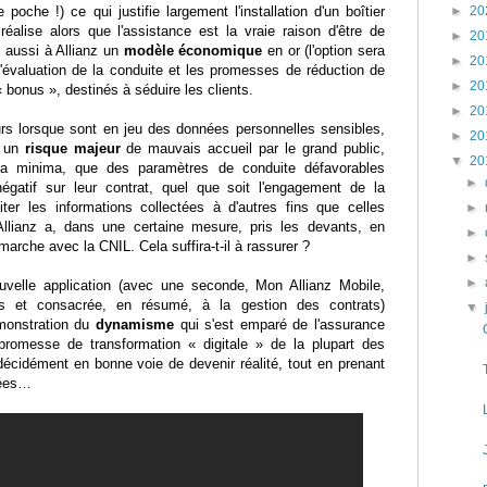
►
20
poche !) ce qui justifie largement l'installation d'un boîtier
éalise alors que l'assistance est la vraie raison d'être de
►
20
re aussi à Allianz un
modèle économique
en or (l'option sera
►
20
L'évaluation de la conduite et les promesses de réduction de
►
20
 bonus », destinés à séduire les clients.
►
20
rs lorsque sont en jeu des données personnelles sensibles,
►
20
e un
risque majeur
de mauvais accueil par le grand public,
▼
20
r, a minima, que des paramètres de conduite défavorables
►
égatif sur leur contrat, quel que soit l'engagement de la
er les informations collectées à d'autres fins que celles
►
llianz a, dans une certaine mesure, pris les devants, en
►
arche avec la CNIL. Cela suffira-t-il à rassurer ?
►
►
ouvelle application (avec une seconde, Mon Allianz Mobile,
 et consacrée, en résumé, à la gestion des contrats)
▼
monstration du
dynamisme
qui s'est emparé de l'assurance
romesse de transformation « digitale » de la plupart des
écidément en bonne voie de devenir réalité, tout en prenant
iées…