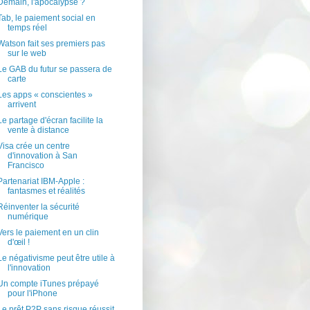
Demain, l'apocalypse ?
Tab, le paiement social en
temps réel
Watson fait ses premiers pas
sur le web
Le GAB du futur se passera de
carte
Les apps « conscientes »
arrivent
Le partage d'écran facilite la
vente à distance
Visa crée un centre
d'innovation à San
Francisco
Partenariat IBM-Apple :
fantasmes et réalités
Réinventer la sécurité
numérique
Vers le paiement en un clin
d'œil !
Le négativisme peut être utile à
l'innovation
Un compte iTunes prépayé
pour l'iPhone
Le prêt P2P sans risque réussit