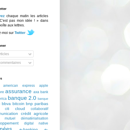
tter
vez
chaque matin les articles
C'est pas mon idée ! » dans
boîte aux lettres.
z-moi sur
Twitter
nner
ticles
ommentaires
és
american express
apple
assurance
ore
axa
bank
banque 2.0
erica
banque
bbva
bitcoin
bnp paribas
e
cloud
citi
collaboratif
unication
crédit agricole
t mutuel
dématérialisation
loppement
digital native
nées
e-banking
e-