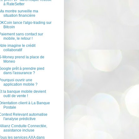
à RateSetter
Ma montre surveille ma
situation financière
OKCoin lance l'algo-trading sur
Bitcoin
Paiement sans contact sur
mobile, le retour !
Able imagine le crédit
collaboratif
S-Money prend la place de
Moneo
Google prêt à prendre pied
dans l'assurance ?
Pourquoi ouvrir une
application mobile ?
Et la banque mobile devient
outil de vente !
Orientation client à La Banque
Postale
Context Relevant automatise
l'analyse prédictive
Allianz Conduite Connectée,
assistance incluse
Tous les services AXA dans