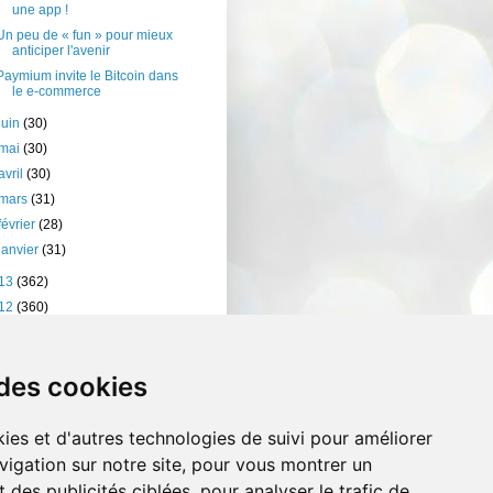
une app !
Un peu de « fun » pour mieux
anticiper l'avenir
Paymium invite le Bitcoin dans
le e-commerce
juin
(30)
mai
(30)
avril
(30)
mars
(31)
février
(28)
janvier
(31)
13
(362)
12
(360)
11
(401)
10
(238)
 des cookies
ies et d'autres technologies de suivi pour améliorer
vigation sur notre site, pour vous montrer un
 des publicités ciblées, pour analyser le trafic de