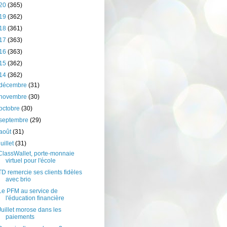
20
(365)
19
(362)
18
(361)
17
(363)
16
(363)
15
(362)
14
(362)
décembre
(31)
novembre
(30)
octobre
(30)
septembre
(29)
août
(31)
juillet
(31)
ClassWallet, porte-monnaie
virtuel pour l'école
TD remercie ses clients fidèles
avec brio
Le PFM au service de
l'éducation financière
Juillet morose dans les
paiements