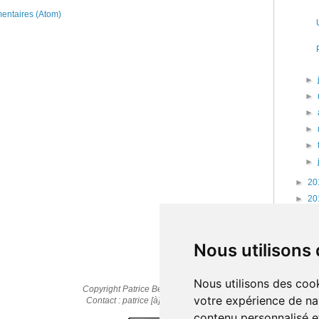
mentaires (Atom)
►
►
►
►
►
►
►
20
►
20
►
20
►
20
Nous utilisons
Nous utilisons des cook
Copyright Patrice Bernard © 2010-2025
votre expérience de na
Contact : patrice [à] cestpasmonidee.fr
contenu personnalisé et