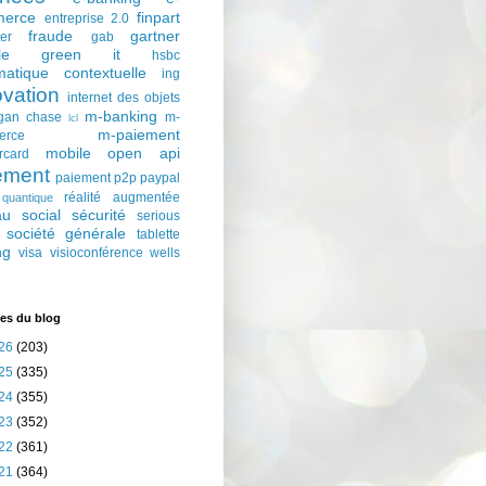
erce
finpart
entreprise 2.0
fraude
gartner
ter
gab
le
green it
hsbc
matique contextuelle
ing
ovation
internet des objets
m-banking
gan chase
m-
lcl
m-paiement
erce
mobile
open api
rcard
ement
paiement p2p
paypal
réalité augmentée
quantique
au social
sécurité
serious
société générale
tablette
ng
visa
visioconférence
wells
es du blog
26
(203)
25
(335)
24
(355)
23
(352)
22
(361)
21
(364)