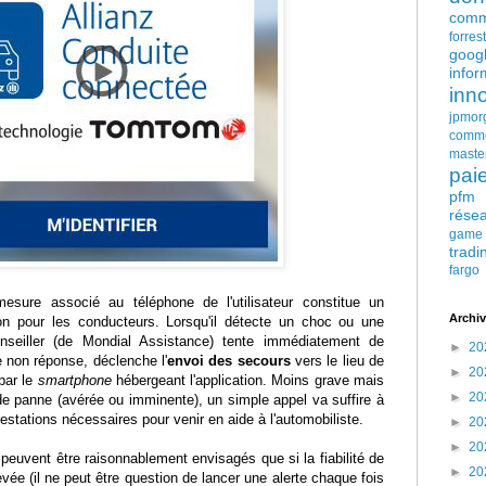
comm
forres
goog
infor
inn
jpmor
comm
maste
pai
pfm
rése
game
tradi
fargo
mesure associé au téléphone de l'utilisateur constitue un
Archiv
ion pour les conducteurs. Lorsqu'il détecte un choc ou une
onseiller (de Mondial Assistance) tente immédiatement de
►
20
e non réponse, déclenche l'
envoi des secours
vers le lieu de
►
20
 par le
smartphone
hébergeant l'application. Moins grave mais
►
20
de panne (avérée ou imminente), un simple appel va suffire à
estations nécessaires pour venir en aide à l'automobiliste.
►
20
►
20
peuvent être raisonnablement envisagés que si la fiabilité de
►
20
levée (il ne peut être question de lancer une alerte chaque fois