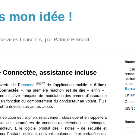
s mon idée !
services financiers, par Patrice Bernard
Bienv
« C'e
e Connectée, assistance incluse
rend
l'act
[PDF]
sect
verte de l'
annonce
de l'application mobile «
Allianz
Berna
Connectée
», ma première réaction est de dire « enfin » !
En
sa
ne initiative française de modulation des primes d'assurance
 en fonction du comportement du conducteur au volant. Puis
Contac
 offre dévoile ses autres atouts…
ISSN
 solution est, a priori, relativement classique et en rappellera
Reche
sure des paramètres de conduite (accélérations et freinages,
moteur…), le logiciel produit des « notes » de sécurité et
ur l'instant, celles-ci peuvent seulement être partagées sur