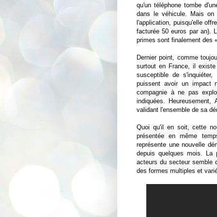
qu'un téléphone tombe d'une 
dans le véhicule. Mais on r
l'application, puisqu'elle off
facturée 50 euros par an). 
primes sont finalement des «
Dernier point, comme toujou
surtout en France, il exist
susceptible de s'inquiéte
puissent avoir un impact n
compagnie à ne pas exploit
indiquées. Heureusement, A
validant l'ensemble de sa dém
Quoi qu'il en soit, cette n
présentée en même temps
représente une nouvelle dé
depuis quelques mois. La p
acteurs du secteur semble d
des formes multiples et var