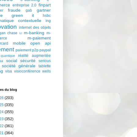
erce
finpart
entreprise 2.0
fraude
gartner
ter
gab
le
green it
hsbc
matique contextuelle
ing
ovation
internet des objets
m-banking
gan chase
m-
lcl
m-paiement
erce
mobile
open api
rcard
ement
paiement p2p
paypal
réalité augmentée
quantique
au social
sécurité
serious
société générale
tablette
ng
visa
visioconférence
wells
es du blog
26
(203)
25
(335)
24
(355)
23
(352)
22
(361)
21
(364)