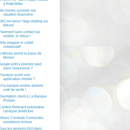
à RateSetter
Ma montre surveille ma
situation financière
OKCoin lance l'algo-trading sur
Bitcoin
Paiement sans contact sur
mobile, le retour !
Able imagine le crédit
collaboratif
S-Money prend la place de
Moneo
Google prêt à prendre pied
dans l'assurance ?
Pourquoi ouvrir une
application mobile ?
Et la banque mobile devient
outil de vente !
Orientation client à La Banque
Postale
Context Relevant automatise
l'analyse prédictive
Allianz Conduite Connectée,
assistance incluse
Tous les services AXA dans