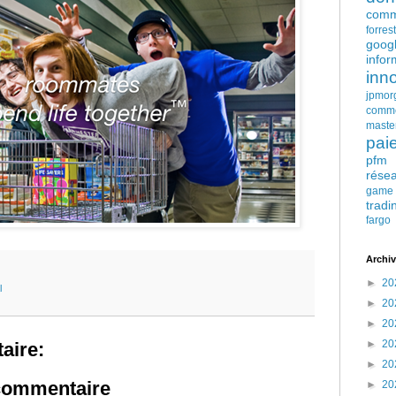
comm
forres
goog
infor
inn
jpmor
comm
maste
pai
pfm
rése
game
tradi
fargo
Archiv
►
20
l
►
20
►
20
►
20
aire:
►
20
 commentaire
►
20