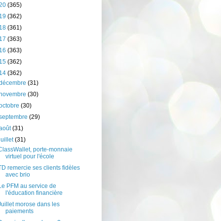
20
(365)
19
(362)
18
(361)
17
(363)
16
(363)
15
(362)
14
(362)
décembre
(31)
novembre
(30)
octobre
(30)
septembre
(29)
août
(31)
juillet
(31)
ClassWallet, porte-monnaie
virtuel pour l'école
TD remercie ses clients fidèles
avec brio
Le PFM au service de
l'éducation financière
Juillet morose dans les
paiements