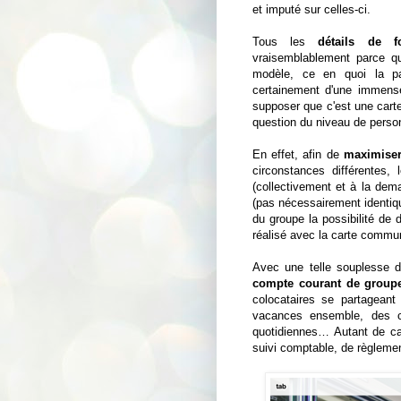
et imputé sur celles-ci.
Tous les
détails de f
vraisemblablement parce 
modèle, ce en quoi la pa
certainement d'une immense 
supposer que c'est une carte
question du niveau de personn
En effet, afin de
maximiser
circonstances différentes,
(collectivement et à la dem
(pas nécessairement identiqu
du groupe la possibilité de 
réalisé avec la carte comm
Avec une telle souplesse d'
compte courant de group
colocataires se partageant
vacances ensemble, des c
quotidiennes… Autant de cas
suivi comptable, de règlem