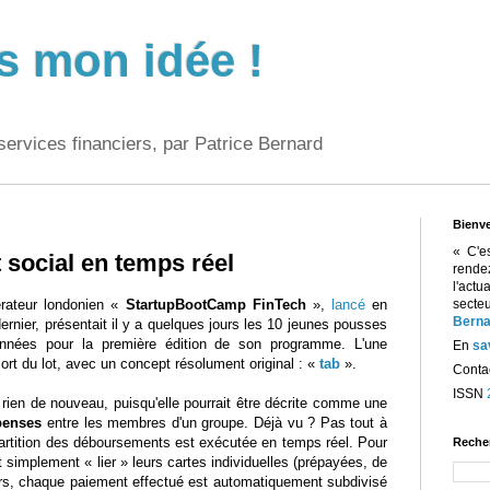
s mon idée !
services financiers, par Patrice Bernard
Bienv
« C'e
 social en temps réel
rend
l'act
érateur londonien «
StartupBootCamp FinTech
»,
lancé
en
sect
Berna
dernier, présentait il y a quelques jours les 10 jeunes pousses
onnées pour la première édition de son programme. L'une
En
sa
sort du lot, avec un concept résolument original : «
tab
».
Contac
ISSN
t rien de nouveau, puisqu'elle pourrait être décrite comme une
penses
entre les membres d'un groupe. Déjà vu ? Pas tout à
répartition des déboursements est exécutée en temps réel. Pour
Reche
nt simplement « lier » leurs cartes individuelles (prépayées, de
lors, chaque paiement effectué est automatiquement subdivisé