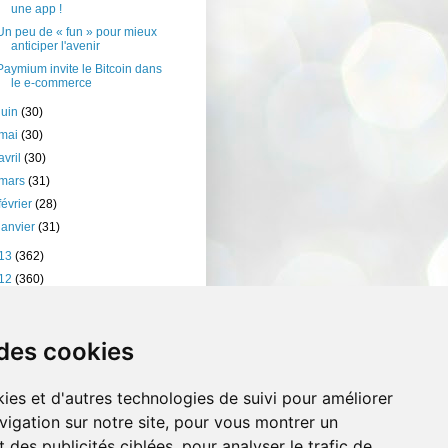
une app !
Un peu de « fun » pour mieux
anticiper l'avenir
Paymium invite le Bitcoin dans
le e-commerce
juin
(30)
mai
(30)
avril
(30)
mars
(31)
février
(28)
janvier
(31)
13
(362)
12
(360)
11
(401)
10
(238)
 des cookies
ies et d'autres technologies de suivi pour améliorer
vigation sur notre site, pour vous montrer un
 des publicités ciblées, pour analyser le trafic de