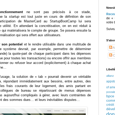
Newsle
onctionnement
ne sont pas précisés à ce stade,
Rece
que la
startup
est tout juste en cours de définition de son
de « 
rticipation de MasterCard au StartupBootCamp lui sera
votre 
utilité. En attendant la concrétisation, on en est réduit à
Suive
 qui matérialisera le compte de groupe. Se posera ensuite la
alisation qui sera offert aux utilisateurs.
S’abo
 son potentiel
et le rendre utilisable dans une multitude de
Ar
 le système devrait, par exemple, permettre de déterminer
ande) la quote-part de chaque participant dans les dépenses
C
e pour toutes les transactions) ou encore offrir aux membres
donner ou refuser leur accord (explicitement) à chaque achat
une…
Libell
allianz
usage, la solution de « tab » pourrait devenir un véritable
e
, répondant immédiatement aux besoins, entre autres, des
appst
 les frais courants de leur logement, des amis partant en
of am
ollègues de bureau se répartissant de menus dépenses
postal
 aujourd'hui compliqués à gérer, avec leurs contraintes de
bpce
ent des sommes dues… et leurs inévitables disputes…
comm
crédi
déve
don