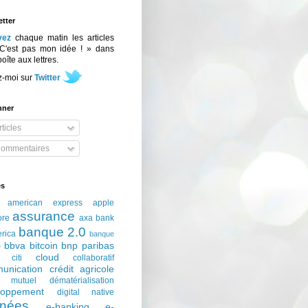
tter
vez
chaque matin les articles
C'est pas mon idée ! » dans
boîte aux lettres.
z-moi sur
Twitter
nner
ticles
ommentaires
és
american express
apple
assurance
ore
axa
bank
banque 2.0
erica
banque
bbva
bitcoin
bnp paribas
e
cloud
citi
collaboratif
unication
crédit agricole
t mutuel
dématérialisation
loppement
digital native
nées
e-banking
e-