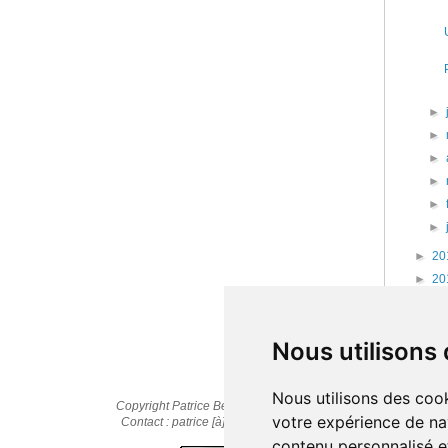
►
►
►
►
►
►
►
20
►
20
►
20
►
20
Nous utilisons
Nous utilisons des cook
Copyright Patrice Bernard © 2010-2025
votre expérience de na
Contact : patrice [à] cestpasmonidee.fr
contenu personnalisé et