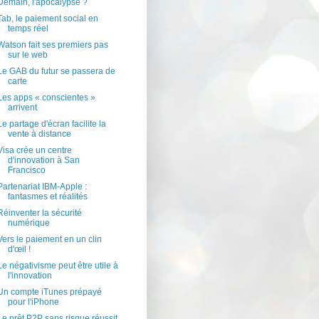
Demain, l'apocalypse ?
Tab, le paiement social en
temps réel
Watson fait ses premiers pas
sur le web
Le GAB du futur se passera de
carte
Les apps « conscientes »
arrivent
Le partage d'écran facilite la
vente à distance
Visa crée un centre
d'innovation à San
Francisco
Partenariat IBM-Apple :
fantasmes et réalités
Réinventer la sécurité
numérique
Vers le paiement en un clin
d'œil !
Le négativisme peut être utile à
l'innovation
Un compte iTunes prépayé
pour l'iPhone
Le prêt P2P sans risque réussit