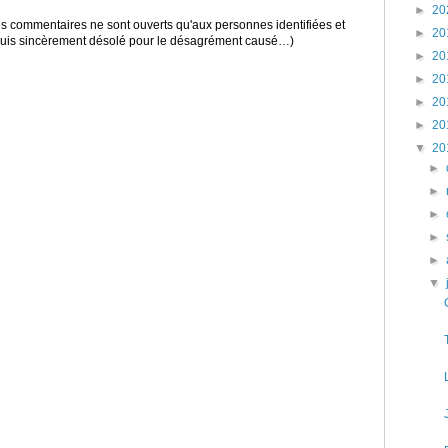
►
20
 les commentaires ne sont ouverts qu'aux personnes identifiées et
►
20
 suis sincèrement désolé pour le désagrément causé…)
►
20
►
20
►
20
►
20
▼
20
►
►
►
►
►
▼