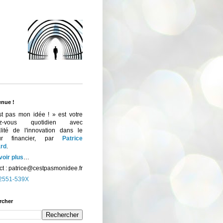
enue !
st pas mon idée ! » est votre
ez-vous quotidien avec
ualité de l'innovation dans le
eur financier, par
Patrice
rd
.
voir plus
…
t :
patrice@cestpasmonidee.fr
2551-539X
rcher