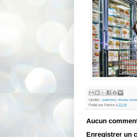
Libellés :
paiement
,
réseau socia
Publié par
Patrice
à
22:29
Aucun comment
Enregistrer un