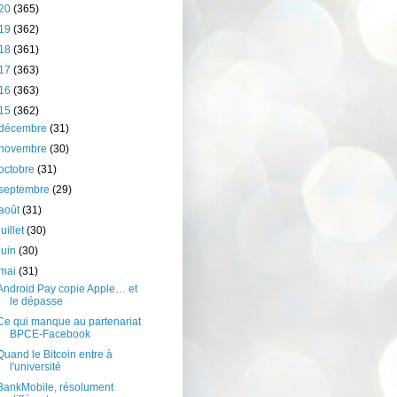
20
(365)
19
(362)
18
(361)
17
(363)
16
(363)
15
(362)
décembre
(31)
novembre
(30)
octobre
(31)
septembre
(29)
août
(31)
juillet
(30)
juin
(30)
mai
(31)
Android Pay copie Apple… et
le dépasse
Ce qui manque au partenariat
BPCE-Facebook
Quand le Bitcoin entre à
l'université
BankMobile, résolument