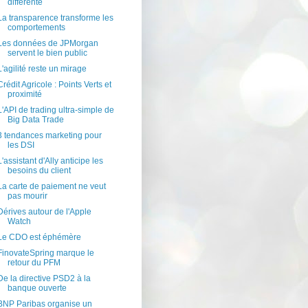
différente
La transparence transforme les
comportements
Les données de JPMorgan
servent le bien public
L'agilité reste un mirage
Crédit Agricole : Points Verts et
proximité
L'API de trading ultra-simple de
Big Data Trade
3 tendances marketing pour
les DSI
L'assistant d'Ally anticipe les
besoins du client
La carte de paiement ne veut
pas mourir
Dérives autour de l'Apple
Watch
Le CDO est éphémère
FinovateSpring marque le
retour du PFM
De la directive PSD2 à la
banque ouverte
BNP Paribas organise un