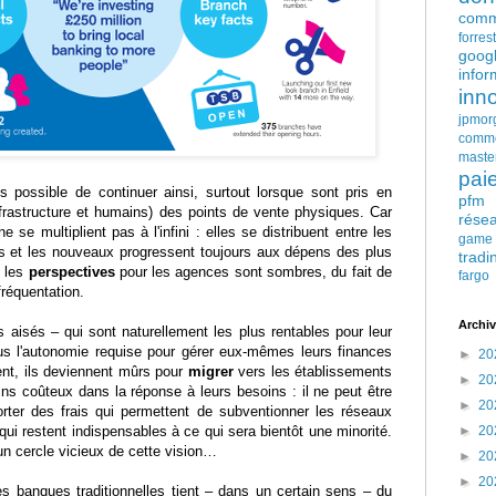
comm
forres
goog
infor
inn
jpmor
comm
maste
pai
plus possible de continuer ainsi, surtout lorsque sont pris en
pfm
nfrastructure et humains) des points de vente physiques. Car
rése
e se multiplient pas à l'infini : elles se distribuent entre les
game
es et les nouveaux progressent toujours aux dépens des plus
tradi
, les
perspectives
pour les agences sont sombres, du fait de
fargo
 fréquentation.
Archiv
aisés – qui sont naturellement les plus rentables pour leur
us l'autonomie requise pour gérer eux-mêmes leurs finances
►
20
nt, ils deviennent mûrs pour
migrer
vers les établissements
►
20
ins coûteux dans la réponse à leurs besoins : il ne peut être
►
20
rter des frais qui permettent de subventionner les réseaux
 qui restent indispensables à ce qui sera bientôt une minorité.
►
20
 un cercle vicieux de cette vision…
►
20
►
20
 les banques traditionnelles tient – dans un certain sens – du