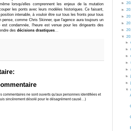
►
20
ême lorsqu'elles comprennent les enjeux de la mutation
couper les ponts avec leurs modèles historiques. Ce faisant,
►
20
position intenable, à vouloir être sur tous les fronts pour tous
►
20
 pense, comme Chris Skinner, que l'agence aura toujours un
►
20
lle est condamnée, l'heure est venue pour les dirigeants des
►
20
prendre des
décisions drastiques
…
▼
20
►
►
►
►
►
aire:
►
►
 commentaire
▼
 les commentaires ne sont ouverts qu'aux personnes identifiées et
 suis sincèrement désolé pour le désagrément causé…)