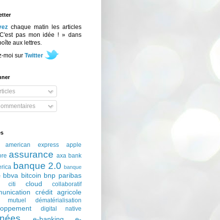
tter
vez
chaque matin les articles
C'est pas mon idée ! » dans
boîte aux lettres.
z-moi sur
Twitter
nner
ticles
ommentaires
és
american express
apple
assurance
ore
axa
bank
banque 2.0
erica
banque
bbva
bitcoin
bnp paribas
e
cloud
citi
collaboratif
unication
crédit agricole
t mutuel
dématérialisation
loppement
digital native
nées
e-banking
e-