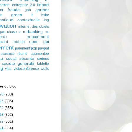
erce
finpart
entreprise 2.0
fraude
gartner
ter
gab
le
green it
hsbc
matique contextuelle
ing
ovation
internet des objets
m-banking
gan chase
m-
lcl
m-paiement
erce
mobile
open api
rcard
ement
paiement p2p
paypal
réalité augmentée
quantique
au social
sécurité
serious
société générale
tablette
ng
visa
visioconférence
wells
es du blog
26
(203)
25
(335)
24
(355)
23
(352)
22
(361)
21
(364)