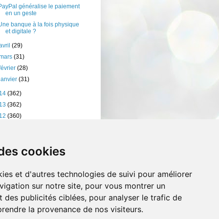
PayPal généralise le paiement
en un geste
Une banque à la fois physique
et digitale ?
avril
(29)
mars
(31)
février
(28)
janvier
(31)
14
(362)
13
(362)
12
(360)
11
(401)
10
(238)
 des cookies
ies et d'autres technologies de suivi pour améliorer
vigation sur notre site, pour vous montrer un
 des publicités ciblées, pour analyser le trafic de
prendre la provenance de nos visiteurs.