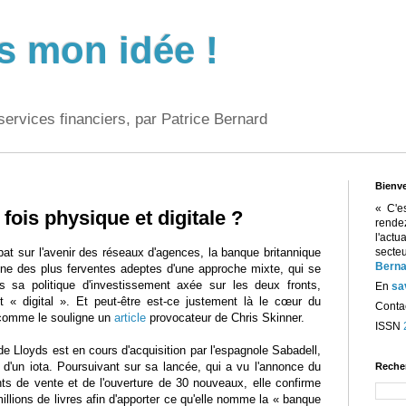
s mon idée !
services financiers, par Patrice Bernard
Bienv
« C'e
fois physique et digitale ?
rend
l'act
at sur l'avenir des réseaux d'agences, la banque britannique
sect
Berna
une des plus ferventes adeptes d'une approche mixte, qui se
 sa politique d'investissement axée sur les deux fronts,
En
sa
t « digital ». Et peut-être est-ce justement là le cœur du
Contac
comme le souligne un
article
provocateur de Chris Skinner.
ISSN
 de Lloyds est en cours d'acquisition par l'espagnole Sabadell,
'un iota. Poursuivant sur sa lancée, qui a vu l'annonce du
Reche
s de vente et de l'ouverture de 30 nouveaux, elle confirme
millions de livres afin d'apporter ce qu'elle nomme la « banque