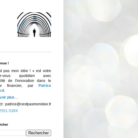
enue !
st pas mon idée ! » est votre
ez-vous quotidien avec
ualité de l'innovation dans le
eur financier, par
Patrice
rd
.
voir plus
…
t :
patrice@cestpasmonidee.fr
2551-539X
rcher