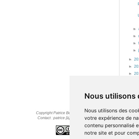
►
►
►
►
►
20
►
20
►
20
►
20
►
20
Nous utilisons
Nous utilisons des cook
Copyright Patrice Bernard © 2010-2025
votre expérience de na
Contact : patrice [à] cestpasmonidee.fr
contenu personnalisé et
notre site et pour com