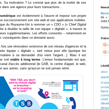
s. Sa motivation ? Le constat que plus de la moitié de ses
dre dans une agence pour leurs transactions…
Newsle
Rece
 numérique
est évidemment à l'œuvre et impose son propre
de « 
e successivement son site web et ses applications mobiles.
votre 
banque du Royaume-Uni à nommer un « CDO » («
Chief Digital
Suive
ête à doubler la taille de son équipe « digitale », à travers le
teurs supplémentaires. Les efforts consentis – notamment en
nc conséquents dans ce domaine aussi.
S’abo
Ar
la fois une rénovation extensive de son réseau d'agences et la
nte équipe « digitale », tant mieux pour elle (quoique les
C
 matière à se demander d'où vient l'argent…). Mais il est
he soit
viable à long terme
. L'erreur fondamentale est que,
anal d'accès additionnel (le GAB, le centre d'appel, le web,
Libell
er aux autres, sans qu'aucun ne soit jamais retiré.
allianz
appst
of am
postal
bpce
comm
crédi
déve
don