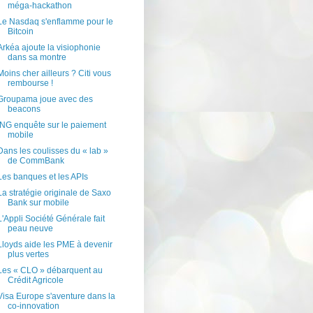
méga-hackathon
Le Nasdaq s'enflamme pour le
Bitcoin
Arkéa ajoute la visiophonie
dans sa montre
Moins cher ailleurs ? Citi vous
rembourse !
Groupama joue avec des
beacons
ING enquête sur le paiement
mobile
Dans les coulisses du « lab »
de CommBank
Les banques et les APIs
La stratégie originale de Saxo
Bank sur mobile
L'Appli Société Générale fait
peau neuve
Lloyds aide les PME à devenir
plus vertes
Les « CLO » débarquent au
Crédit Agricole
Visa Europe s'aventure dans la
co-innovation