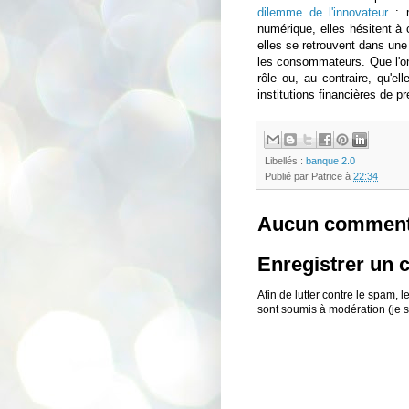
dilemme de l'innovateur
: m
numérique, elles hésitent à 
elles se retrouvent dans une 
les consommateurs. Que l'on
rôle ou, au contraire, qu'e
institutions financières de 
Libellés :
banque 2.0
Publié par
Patrice
à
22:34
Aucun comment
Enregistrer un
Afin de lutter contre le spam,
sont soumis à modération (je