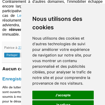
Contrairement à d'autres domaines, l'immobilier échappe
encore largement à la vague d'innovation dont la finance
participative est en quelque sorte le fer de lance. Après le
cas de
LendingHome
, Point expérimente une approche
Nous utilisons des
résolument différente. Nul ne peut savoir ce qu'il en
adviendra, mais elle démontre brillamment cette possibilité
cookies
de
réinventer un modèle
qui pouvait pourtant paraître
immuable.
Nous utilisons des cookies et
d'autres technologies de suivi
Patrice
à
21:53
pour améliorer votre expérience
de navigation sur notre site, pour
Partager
vous montrer un contenu
personnalisé et des publicités
Aucun commentaire:
ciblées, pour analyser le trafic de
notre site et pour comprendre la
Enregistrer un commentaire
provenance de nos visiteurs.
Afin de lutter contre le spam, les commentaires ne
sont ouverts qu'aux personnes identifiées et sont
J'accepte
soumis à modération (je suis sincèrement désolé
pour le désagrément causé…)
Je refuse