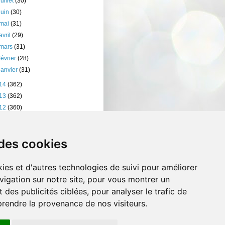
juillet
(30)
juin
(30)
mai
(31)
avril
(29)
mars
(31)
février
(28)
janvier
(31)
14
(362)
13
(362)
12
(360)
11
(401)
10
(238)
 des cookies
ies et d'autres technologies de suivi pour améliorer
vigation sur notre site, pour vous montrer un
 des publicités ciblées, pour analyser le trafic de
prendre la provenance de nos visiteurs.