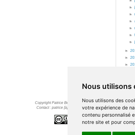
►
►
►
►
►
►
►
►
20
►
20
►
20
►
20
►
20
Nous utilisons
Nous utilisons des cook
Copyright Patrice Bernard © 2010-2025
votre expérience de na
Contact : patrice [à] cestpasmonidee.fr
contenu personnalisé et
notre site et pour com