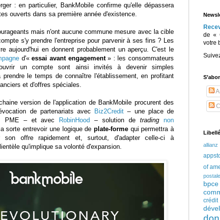
r : en particulier, BankMobile confirme qu'elle dépassera
tes ouverts dans sa première année d'existence.
Newsle
Rece
ourageants mais n'ont aucune commune mesure avec la cible
de « 
mpte s'y prendre l'entreprise pour parvenir à ses fins ? Les
votre 
e aujourd'hui en donnent probablement un aperçu. C'est le
Suive
mpagne
d'«
essai avant engagement
» : les consommateurs
ouvrir un compte sont ainsi invités à devenir simples
rendre le temps de connaître l'établissement, en profitant
S’abo
anciers et d'offres spéciales.
Ar
haine version de l'application de BankMobile procurent des
C
'évocation de partenariats avec
Biz2Credit
– une place de
les PME – et avec
RobinHood
– solution de
trading
non
la sorte entrevoir une logique de
plate-forme
qui permettra à
Libell
r son offre rapidement et, surtout, d'adapter celle-ci à
allianz
clientèle qu'implique sa volonté d'expansion.
appst
of am
postal
bpce
comm
crédi
déve
don