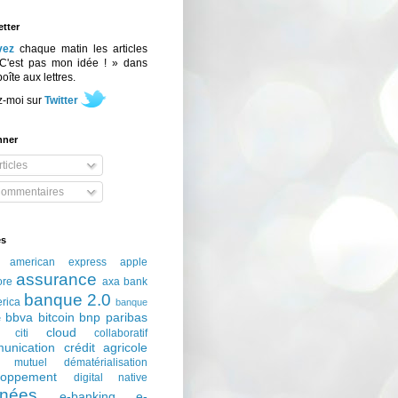
tter
vez
chaque matin les articles
C'est pas mon idée ! » dans
boîte aux lettres.
z-moi sur
Twitter
nner
ticles
ommentaires
és
american express
apple
assurance
ore
axa
bank
banque 2.0
erica
banque
bbva
bitcoin
bnp paribas
e
cloud
citi
collaboratif
unication
crédit agricole
t mutuel
dématérialisation
loppement
digital native
nées
e-banking
e-