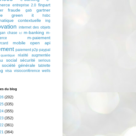
erce
finpart
entreprise 2.0
fraude
gartner
ter
gab
le
green it
hsbc
matique contextuelle
ing
ovation
internet des objets
m-banking
gan chase
m-
lcl
m-paiement
erce
mobile
open api
rcard
ement
paiement p2p
paypal
réalité augmentée
quantique
au social
sécurité
serious
société générale
tablette
ng
visa
visioconférence
wells
es du blog
26
(202)
25
(335)
24
(355)
23
(352)
22
(361)
21
(364)