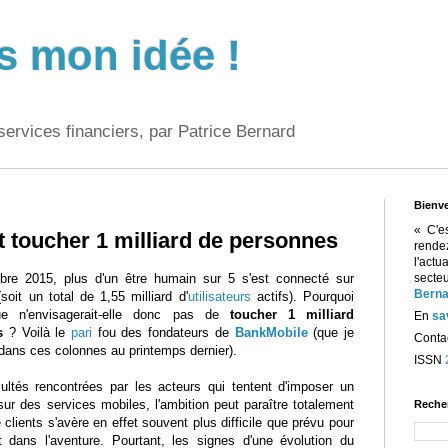
s mon idée !
services financiers, par Patrice Bernard
Bienv
« C'e
 toucher 1 milliard de personnes
rend
l'act
re 2015, plus d'un être humain sur 5 s'est connecté sur
sect
Berna
oit un total de 1,55 milliard d'
utilisateurs
actifs). Pourquoi
e n'envisagerait-elle donc pas de
toucher 1 milliard
En
sa
s
? Voilà le
pari
fou des fondateurs de
BankMobile
(que je
Contac
dans ces colonnes au printemps dernier).
ISSN
ultés rencontrées par les acteurs qui tentent d'imposer un
ur des services mobiles, l'ambition peut paraître totalement
Reche
clients s'avère en effet souvent plus difficile que prévu pour
 dans l'aventure. Pourtant, les signes d'une évolution du