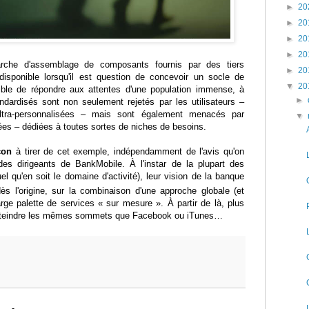
►
20
►
20
►
20
►
20
arche d'assemblage de composants fournis par des tiers
►
20
isponible lorsqu'il est question de concevoir un socle de
▼
20
ible de répondre aux attentes d'une population immense, à
►
ndardisés sont non seulement rejetés par les utilisateurs –
ultra-personnalisées – mais sont également menacés par
▼
isées – dédiées à toutes sortes de niches de besoins.
çon
à tirer de cet exemple, indépendamment de l'avis qu'on
des dirigeants de BankMobile. À l'instar de la plupart des
 qu'en soit le domaine d'activité), leur vision de la banque
ès l'origine, sur la combinaison d'une approche globale (et
rge palette de services « sur mesure ». À partir de là, plus
atteindre les mêmes sommets que Facebook ou iTunes…