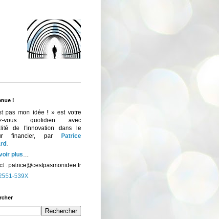
enue !
st pas mon idée ! » est votre
ez-vous quotidien avec
ualité de l'innovation dans le
eur financier, par
Patrice
rd
.
voir plus
…
t :
patrice@cestpasmonidee.fr
2551-539X
rcher