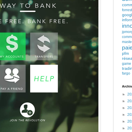
comm
forres
goog
infor
inn
jpmor
comm
maste
pai
pfm
rése
game
tradi
fargo
Archiv
►
20
►
20
►
20
►
20
►
20
►
20