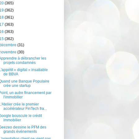
20
(365)
19
(362)
18
(361)
17
(363)
16
(363)
15
(362)
décembre
(31)
novembre
(30)
Apprendre à débrancher les
projets condamnés
L'appétit « digital » insatiable
de BBVA
Quand une Banque Populaire
crée une startup
Point, un autre financement par
l'immobilier
L'Atelier crée le premier
accélérateur FinTech fra...
Google bouscule le crédit
immobilier
Geezeo dessine le PFM des
grands événements
L'orientation client ne vient pas