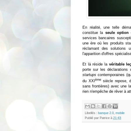
En réalité, une telle dém
constitue la
seule option
d
services bancaires suscept
une ère où les produits sta
réclamant des solutions 
l'apparition d'offres spécial
Et là réside la
véritable le
porte sur les déclarations 
startups
contemporaines (quel
ème
du XXI
siècle repose, d
sans frontières) avec une la
rien n'empêche de rêver à 
Libellés :
banque 2.0
,
mobile
Publié par
Patrice
à
21:43