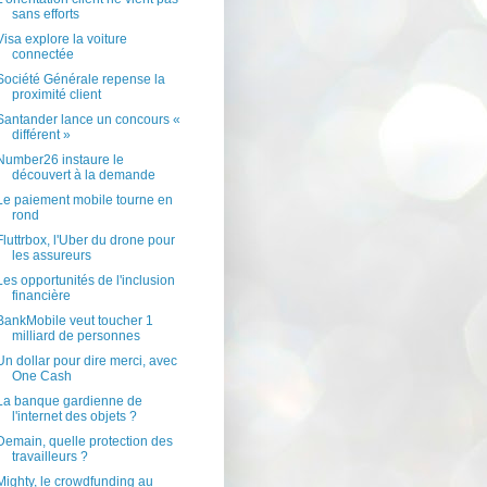
sans efforts
Visa explore la voiture
connectée
Société Générale repense la
proximité client
Santander lance un concours «
différent »
Number26 instaure le
découvert à la demande
Le paiement mobile tourne en
rond
Fluttrbox, l'Uber du drone pour
les assureurs
Les opportunités de l'inclusion
financière
BankMobile veut toucher 1
milliard de personnes
Un dollar pour dire merci, avec
One Cash
La banque gardienne de
l'internet des objets ?
Demain, quelle protection des
travailleurs ?
Mighty, le crowdfunding au