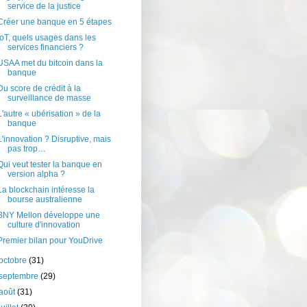
service de la justice
Créer une banque en 5 étapes
IoT, quels usages dans les
services financiers ?
USAA met du bitcoin dans la
banque
Du score de crédit à la
surveillance de masse
L'autre « ubérisation » de la
banque
L'innovation ? Disruptive, mais
pas trop…
Qui veut tester la banque en
version alpha ?
La blockchain intéresse la
bourse australienne
BNY Mellon développe une
culture d'innovation
Premier bilan pour YouDrive
octobre
(31)
septembre
(29)
août
(31)