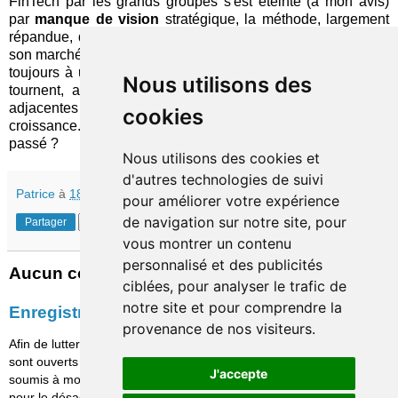
FinTech par les grands groupes s'est éteinte (à mon avis)
par
manque de vision
stratégique, la méthode, largement
répandue, qui consiste à laisser la petite structure chercher
son marché et son modèle économique aboutissant presque
toujours à une impasse. Maintenant, les mêmes acteurs se
Nous utilisons des
tournent, avec la même approche, vers des opportunités
adjacentes à leurs métiers d'origine, hypothétiques relais de
cookies
croissance. Ont-ils compris et ingéré la leçon des erreurs du
passé ?
Nous utilisons des cookies et
d'autres technologies de suivi
Patrice
à
18:30
pour améliorer votre expérience
de navigation sur notre site, pour
Partager
vous montrer un contenu
personnalisé et des publicités
Aucun commentaire:
ciblées, pour analyser le trafic de
notre site et pour comprendre la
Enregistrer un commentaire
provenance de nos visiteurs.
Afin de lutter contre le spam, les commentaires ne
sont ouverts qu'aux personnes identifiées et sont
J'accepte
soumis à modération (je suis sincèrement désolé
pour le désagrément causé…)