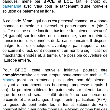
banques, mené par
BPCE
et
LCL
, fait le choix du
partenariat
avec
Visa
pour le lancement d'une nouvelle
solution de paiement en ligne.
A ce stade,
V.me
, qui nous est présenté comme un « porte-
monnaie numérique universel et pan-européen » (sic !)
n'offre qu'une seule fonction, basique : le paiement sécurisé
(et garanti) sur les sites de e-commerce, sans requérir la
transmission des données de la carte bancaire. Il dispose
malgré tout de quelques avantages par rapport à son
concurrent direct, dont notamment un nombre significatif de
marchands enrôlés et, à terme, une possible couverture de
l'Europe entière.
Pour BPCE, cette nouvelle initiative pourrait être
complémentaire
de son propre porte-monnaie mobile
S-
Money
(dont on n'entend plus parler, son déploiement
n'ayant apparemment pas beaucoup progressé depuis 1
an) : la première ciblerait les paiements sur internet tandis
que le second serait plutôt destiné au commerce de
proximité et aux échanges d'argent entre particuliers (P2P).
En guise de pont entre les 2, les utilisateurs de V.me
pourront définir leur porte-monnaie S-Money comme l'un des