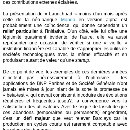
des contributions externes éclairées.
La présentation de « Launchpad » moins d'un mois après
celle de la néo-banque
Mondo
en version alpha est
probablement une coïncidence, qui donne cependant un
relief particulier
à l'initiative. D'un côté, elle lui offre une
légitimité quasiment évidente, de l'autre, elle va aussi
représenter une occasion de vérifier si une « vieille »
institution financière est capable de s'approprier les outils de
sociétés technologiques avec la même efficacité et en
produisant autant de valeur qu'une
startup
.
De ce point de vue, les exemples de ces dernières années
n'incitent pas nécessairement à l'optimisme : les
applications de BNP Paribas et de Société Générale n'ont
jamais été mises à jour, niant de la sorte la promesse de
« beta-test », qui devrait consister à introduire des évolutions
régulières et fréquentes jusqu'à la convergence vers la
satisfaction des utilisateurs. Avec le risque de lassitude que
ces abandons (temporaires ou permanents) engendrent,
c'est un
défi majeur
que veut relever Barclays car la
production en cycles courts est rarement compatible avec
les gènes des banques…