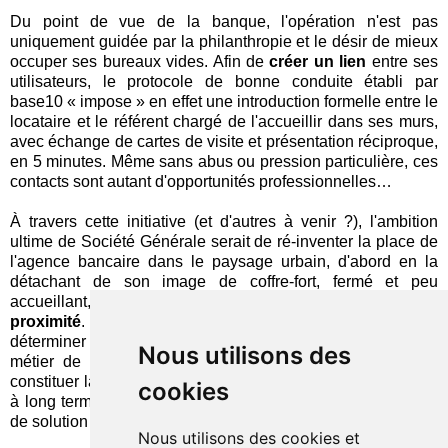
Du point de vue de la banque, l'opération n'est pas
uniquement guidée par la philanthropie et le désir de mieux
occuper ses bureaux vides. Afin de
créer un lien
entre ses
utilisateurs, le protocole de bonne conduite établi par
base10 « impose » en effet une introduction formelle entre le
locataire et le référent chargé de l'accueillir dans ses murs,
avec échange de cartes de visite et présentation réciproque,
en 5 minutes. Même sans abus ou pression particulière, ces
contacts sont autant d'opportunités professionnelles…
À travers cette initiative (et d'autres à venir ?), l'ambition
ultime de Société Générale serait de ré-inventer la place de
l'agence bancaire dans le paysage urbain, d'abord en la
détachant de son image de coffre-fort, fermé et peu
accueillant, puis en lui donnant un
nouveau rôle de
proximité
. L'idée est séduisante. Il restera cependant à
déterminer comment elle s'articulera concrètement avec le
Nous utilisons des
métier de l'institution et à vérifier si elle peut réellement
constituer la base d'un nouveau modèle (viable) de réseau,
cookies
à long terme. Pour ma part, je reste convaincu que ce type
de solution ne peut être que temporaire…
Nous utilisons des cookies et