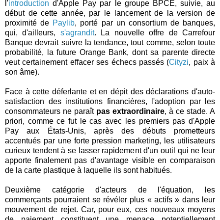
l'
introduction
d'Apple Pay par le groupe BPCE, suivie, au
début de cette année, par le lancement de la version de
proximité de
Paylib
, porté par un consortium de banques,
qui, d'ailleurs,
s'agrandit
. La nouvelle offre de Carrefour
Banque devrait suivre la tendance, tout comme, selon toute
probabilité, la future Orange Bank, dont sa parente directe
veut certainement effacer ses échecs passés (
Cityzi
, paix à
son âme).
Face à cette déferlante et en dépit des déclarations d'auto-
satisfaction des institutions financières, l'adoption par les
consommateurs ne paraît
pas extraordinaire
, à ce stade. A
priori, comme ce fut le cas avec les premiers pas d'Apple
Pay aux États-Unis, après des débuts prometteurs
accentués par une forte pression marketing, les utilisateurs
curieux tendent à se lasser rapidement d'un outil qui ne leur
apporte finalement pas d'avantage visible en comparaison
de la carte plastique à laquelle ils sont habitués.
Deuxième catégorie d'acteurs de l'équation, les
commerçants pourraient se révéler plus « actifs » dans leur
mouvement de rejet. Car, pour eux, ces nouveaux moyens
de paiement constituent une menace potentiellement