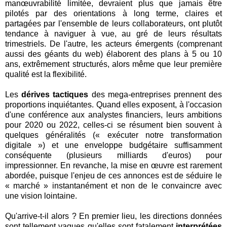
manœuvrabilité limitée, devraient plus que jamais être
pilotés par des orientations à long terme, claires et
partagées par l'ensemble de leurs collaborateurs, ont plutôt
tendance à naviguer à vue, au gré de leurs résultats
trimestriels. De l'autre, les acteurs émergents (comprenant
aussi des géants du web) élaborent des plans à 5 ou 10
ans, extrêmement structurés, alors même que leur première
qualité est la flexibilité.
Les
dérives tactiques
des mega-entreprises prennent des
proportions inquiétantes. Quand elles exposent, à l'occasion
d'une conférence aux analystes financiers, leurs ambitions
pour 2020 ou 2022, celles-ci se résument bien souvent à
quelques généralités (« exécuter notre transformation
digitale ») et une enveloppe budgétaire suffisamment
conséquente (plusieurs milliards d'euros) pour
impressionner. En revanche, la mise en œuvre est rarement
abordée, puisque l'enjeu de ces annonces est de séduire le
« marché » instantanément et non de le convaincre avec
une vision lointaine.
Qu'arrive-t-il alors ? En premier lieu, les directions données
sont tellement vagues qu'elles sont fatalement
interprétées