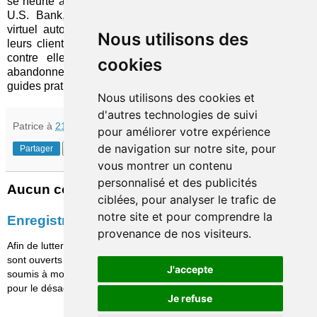
se heurte à la résistance de la plupart des institutions (sauf
U.S. Bank, donc), réticentes à permettre à un assistant
virtuel autonome de prendre le contrôle des comptes de
Nous utilisons des
leurs clients, par crainte de voir ces derniers se retourner
contre elles à la moindre anicroche, et préférant les
cookies
abandonner à eux-même avec, tout au plus, quelques
guides pratiques aux contenus abstraits et peu percutants.
Nous utilisons des cookies et
d'autres technologies de suivi
Patrice
à
21:30
pour améliorer votre expérience
de navigation sur notre site, pour
Partager
vous montrer un contenu
personnalisé et des publicités
Aucun commentaire:
ciblées, pour analyser le trafic de
notre site et pour comprendre la
Enregistrer un commentaire
provenance de nos visiteurs.
Afin de lutter contre le spam, les commentaires ne
sont ouverts qu'aux personnes identifiées et sont
J'accepte
soumis à modération (je suis sincèrement désolé
pour le désagrément causé…)
Je refuse