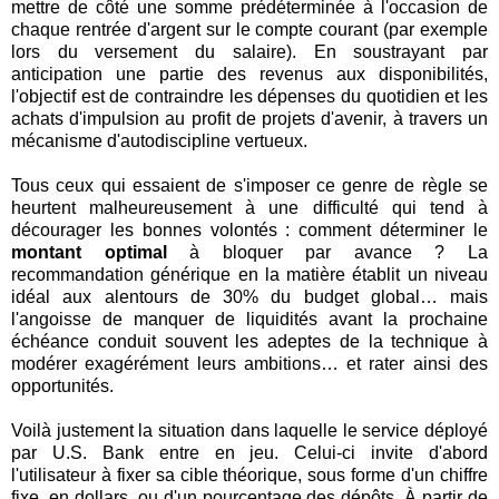
mettre de côté une somme prédéterminée à l'occasion de
chaque rentrée d'argent sur le compte courant (par exemple
lors du versement du salaire). En soustrayant par
anticipation une partie des revenus aux disponibilités,
l'objectif est de contraindre les dépenses du quotidien et les
achats d'impulsion au profit de projets d'avenir, à travers un
mécanisme d'autodiscipline vertueux.
Tous ceux qui essaient de s'imposer ce genre de règle se
heurtent malheureusement à une difficulté qui tend à
décourager les bonnes volontés : comment déterminer le
montant optimal
à bloquer par avance ? La
recommandation générique en la matière établit un niveau
idéal aux alentours de 30% du budget global… mais
l'angoisse de manquer de liquidités avant la prochaine
échéance conduit souvent les adeptes de la technique à
modérer exagérément leurs ambitions… et rater ainsi des
opportunités.
Voilà justement la situation dans laquelle le service déployé
par U.S. Bank entre en jeu. Celui-ci invite d'abord
l'utilisateur à fixer sa cible théorique, sous forme d'un chiffre
fixe, en dollars, ou d'un pourcentage des dépôts. À partir de