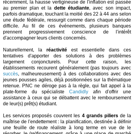
récemment, la hausse vertigineuse de l'inflation est passée
au premier plan et la
dette étudiante
, avec son impact,
parfois dramatique, touchant la moitié des 22 à 44 ans selon
une étude fédérale, ressurgit comme dans chaque période
difficile. Au fil de ces événements, plusieurs banques
prennent progressivement conscience de l'intérêt
d'accompagner leurs clients concernés.
Naturellement, la
réactivité
est essentielle dans ces
tentatives d'apporter des solutions à des problèmes
largement conjoncturels. Pour cette raison, les
établissements recourent généralement (pas toujours avec
succès
, malheureusement) à des collaborations avec des
jeunes pousses agiles, déjà positionnées sur la thématique
retenue. PNC ne déroge pas à la règle, qui fait appel à la
plate-forme du spécialiste
Candidly
afin d'offrir une
assistance à ceux qui se débattent avec le remboursement
de leur(s) prêt(s) étudiant.
Les services proposés couvrent les
4 grands piliers
de la
maîtrise de l'endettement : la planification, destinée à définir
une feuille de route réaliste à long terme en vue de le
résorber, le (re)financement, grâce à une place de marché