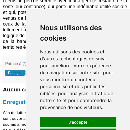
clients un peu de sérénité avec leur argent (et restaure de la
sorte leur confiance), qui porte une indéniable utilité sociale
et qui, potentiellement, devrait contribuer à développer les
ventes de PNC. Ces bénéfices sont nettement supérieurs à
ceux de la plupart des approches de « beyond banking »,
Nous utilisons des
tellement à la mode aujourd'hui. N'est-il pas infiniment plus
logique de commencer par là – et consolider le
rôle premier
cookies
de la banque – avant d'essayer de s'aventurer sur des
territoires étrangers ?
Nous utilisons des cookies et
d'autres technologies de suivi
Patrice
à
21:30
pour améliorer votre expérience
de navigation sur notre site, pour
Partager
vous montrer un contenu
personnalisé et des publicités
Aucun commentaire:
ciblées, pour analyser le trafic de
notre site et pour comprendre la
Enregistrer un commentaire
provenance de nos visiteurs.
Afin de lutter contre le spam, les commentaires ne
sont ouverts qu'aux personnes identifiées et sont
J'accepte
soumis à modération (je suis sincèrement désolé
pour le désagrément causé…)