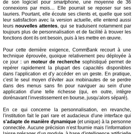
de son logiciel pour
smartphone
, une moyenne de 36
connexions par mois… Elle pourrait se reposer sur ses
lauriers. Pourtant, elle écoute ses clients et, quelle que soit
leur satisfaction avec la version actuelle, elle entend aussi
leurs
nouvelles attentes
, qui se traduisent notamment par
toujours plus de personnalisation et de facilité à trouver les
fonctions dont ils ont besoin, puis à les mettre en œuvre.
Pour cette dernière exigence, CommBank recourt à une
technique éprouvée, quoique relativement peu déployée à
ce jour : un
moteur de recherche
sophistiqué permet de
repérer rapidement la plupart des capacités disponibles
dans l'application et d'y accéder en un geste. En pratique,
c'est le seul moyen d'éviter aux mobinautes de se perdre
dans des menus sans fin pour naviguer au sein d'une
application d'une telle richesse (qui, en outre, intègre
dorénavant l'investissement en bourse, jusqu'alors séparé).
En ce qui concerne la personnalisation, en revanche,
l'institution fait le pari rare et audacieux d'une interface qui
s'adapte de manière dynamique
(et unique) à la personne
connectée. Aucune précision n'est fournie mais l'information
laisse présager d'un module, à base d'intelligence artificielle