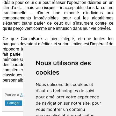
idéale pour celui qui peut réaliser l'opération désirée en un
clin d'œil… mais au
risque
– inacceptable dans la culture
traditionnelle – d'irriter une minorité d'individus aux
comportements imprévisibles, pour qui les algorithmes
s'égarent (sans parler de ceux qui s'insurgent contre ce
qu'ils perçoivent comme une intrusion dans leur vie privée).
Ce que CommBank a bien intégré, et que toutes les
banques devraient méditer, et surtout imiter, est l'impératif de
répondre à la demande des clients. La personnalisation en
fait partie, il faut donc la mettre en place, en gardant en
mémoire ses
limitations
, auxquelles il s'agit alors de trouver
Nous utilisons des
des parades. Ce sera par exemple son ajout comme un
complément et non un substitut aux méthodes de navigation
cookies
classiques. Et il ne faut jamais oublier que le refus de toute
personnalisation est également un choix légitime.
Nous utilisons des cookies et
d'autres technologies de suivi
Patrice
à
22:10
pour améliorer votre expérience
de navigation sur notre site, pour
Partager
vous montrer un contenu
personnalisé et des publicités