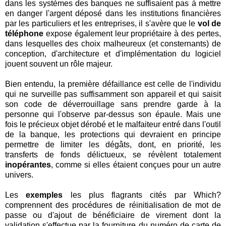
dans les systèmes des banques ne suffisaient pas à mettre
en danger l'argent déposé dans les institutions financières
par les particuliers et les entreprises, il s'avère que le
vol de
téléphone
expose également leur propriétaire à des pertes,
dans lesquelles des choix malheureux (et consternants) de
conception, d'architecture et d'implémentation du logiciel
jouent souvent un rôle majeur.
Bien entendu, la première défaillance est celle de l'individu
qui ne surveille pas suffisamment son appareil et qui saisit
son code de déverrouillage sans prendre garde à la
personne qui l'observe par-dessus son épaule. Mais une
fois le précieux objet dérobé et le malfaiteur entré dans l'outil
de la banque, les protections qui devraient en principe
permettre de limiter les dégâts, dont, en priorité, les
transferts de fonds délictueux, se révèlent totalement
inopérantes
, comme si elles étaient conçues pour un autre
univers.
Les
exemples
les plus flagrants cités par Which?
comprennent des procédures de réinitialisation de mot de
passe ou d'ajout de bénéficiaire de virement dont la
validation s'effectue par la fourniture du numéro de carte de