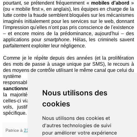
pourtant, se prétendent fréquemment «
mobiles d'abord
»
(ou « mobile first », en anglais), les équipes en charge de la
lutte contre la fraude semblent bloquées sur les mécanismes
imaginés initialement pour les services sur le web, donnant
l'impression qu'elles n'ont pas pris conscience de l'existence
– et encore moins de la prédominance, aujourd'hui – des
applications pour
smartphone
. Hélas, les criminels savent
parfaitement exploiter leur négligence.
Comme je le répète depuis des années (et la prolifération
des mots de passe à usage unique par SMS), le recours à
des moyens de contrôle utilisant le même canal que celui du
système protégé est tellement aberrant que les
responsables de ces bévues devraient être sévèrement
sanctionnés
. Qu'il existe encore de tels cas en 2023, quand
Nous utilisons des
la majorité des clients des banques interagissent avec
celles-ci via leur téléphone, particulièrement vulnérable aux
cookies
vols, justifierait d'en faire l'objet d'une réglementation
spécifique.
Nous utilisons des cookies et
d'autres technologies de suivi
Patrice
à
21:30
pour améliorer votre expérience